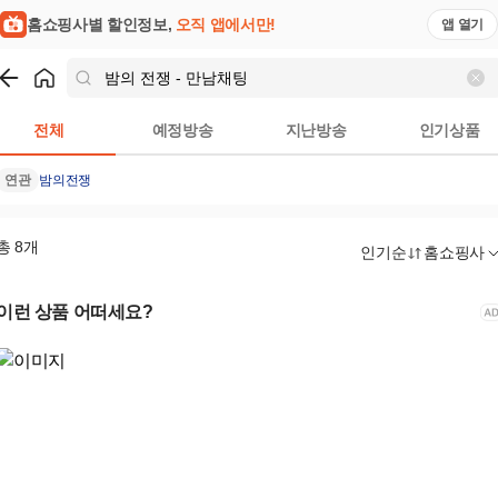
홈쇼핑사별 할인정보,
오직 앱에서만!
앱 열기
쇼핑
밤의 전쟁 - 만남채팅
검색결과
전체
예정방송
지난방송
인기상품
연관
밤의전쟁
총
8
개
인기순
홈쇼핑사
이런 상품 어떠세요?