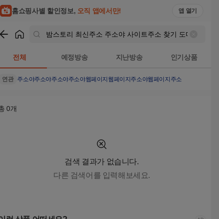
홈쇼핑사별 할인정보,
오직 앱에서만!
앱 열기
쇼핑
밤스토리 최신주소 주소야 사이트주소 찾기 도메인 주소 링크 찾기 
전체
예정방송
지난방송
인기상품
연관
주소야
주소야주소야
주소야웹페이지
웹페이지주소야
웹페이지주소
총
0
개
검색 결과가 없습니다.
다른 검색어를 입력해보세요.