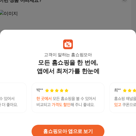
이런 상품 어떠세요?
고객이 말하는 홈쇼핑모아
모든 홈쇼핑을 한 번에,
고화질 무선 홈카메라
홈캠 도어캠 감시카메
앱에서 최저가를 한눈에
라 가정용 cctv 초소형
23,100
원
밤스토리 최신주소 주소야 사이트주소 찾기 도메인
연관검색어
주소 링크 찾기 Minky.top
주소야
주소야주소야
주소야웹페이지
웹페이지주소야
웹페이지주소
홈쇼핑모아 앱으로 보기