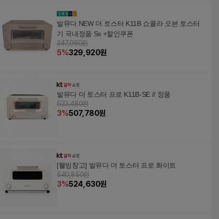
발뮤다 NEW 더 토스터 K11B 쇼콜라 오븐 토스터
기 국내정품 Ss +할인쿠폰
347,060원
5
%
329,920
원
발뮤다 더 토스터 프로 K11B-SE // 정품
523,480원
3
%
507,780
원
[웰빙창고] 발뮤다 더 토스터 프로 화이트
540,850원
3
%
524,630
원