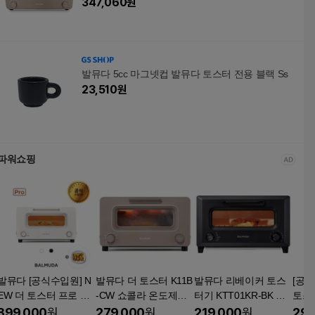
347,060
원
발뮤다 5cc 마그넷컵 발뮤다 토스터 전용 블랙 Ss
23,510
원
파워쇼핑
발뮤다 [공식수입원] N
발뮤다 더 토스터 K11B
발뮤다 리베이커 토스
[공식
 더 토스터 프로 화
-CW 쇼콜라 온도제어
터기 KTT01KR-BK 리
토스
이트/블랙 K11B-SE *살
5가지 모드 토스터기
베이크 모드 오븐형 토
콜라 
399,000
원
279,000
원
219,000
원
299