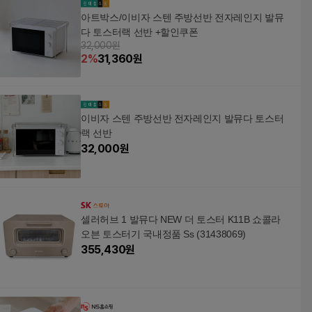
아트박스/이비자 스텐 주방선반 전자레인지 발뮤
다 토스터랙 선반 +할인쿠폰
32,000원
2
%
31,360
원
이비자 스텐 주방선반 전자레인지 발뮤다 토스터
랙 선반
32,000
원
셀러허브 1 발뮤다 NEW 더 토스터 K11B 쇼콜라
오븐 토스터기 국내정품 Ss (31438069)
355,430
원