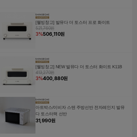
[웰빙창고] 발뮤다 더 토스터 프로 화이트
521,760원
3
%
506,110
원
[웰빙창고] NEW 발뮤다 더 토스터 화이트 K11B
413,270원
3
%
400,880
원
아트박스/이비자 스텐 주방선반 전자레인지 발뮤
다 토스터랙 선반
31,990
원