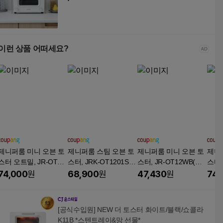
이런 상품 어떠세요?
제니퍼룸 미니 오븐 토
제니퍼룸 스팀 오븐 토
제니퍼룸 미니 오븐 토
제니
스터 오트밀, JR-OT12
스터, JRK-OT1201SO
스터, JR-OT12WB(화
스터 
OM
M
이트)
201
74,000
원
68,900
원
47,430
원
74,
[공식수입원] NEW 더 토스터 화이트/블랙/쇼콜라
K11B *스텐트레이&망 선물*