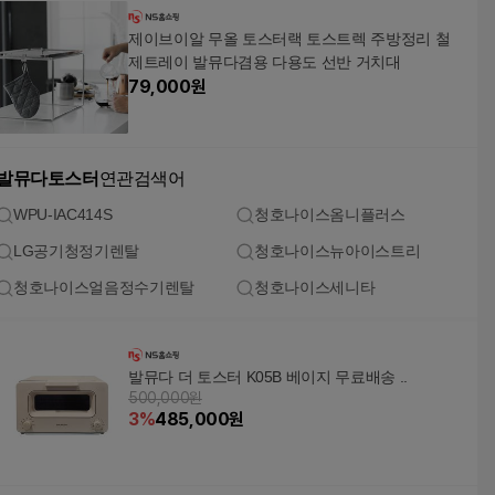
제이브이알 무올 토스터랙 토스트렉 주방정리 철
제트레이 발뮤다겸용 다용도 선반 거치대
79,000
원
발뮤다토스터
연관검색어
WPU-IAC414S
청호나이스옴니플러스
LG공기청정기렌탈
청호나이스뉴아이스트리
청호나이스얼음정수기렌탈
청호나이스세니타
발뮤다 더 토스터 K05B 베이지 무료배송 ..
500,000원
3
%
485,000
원