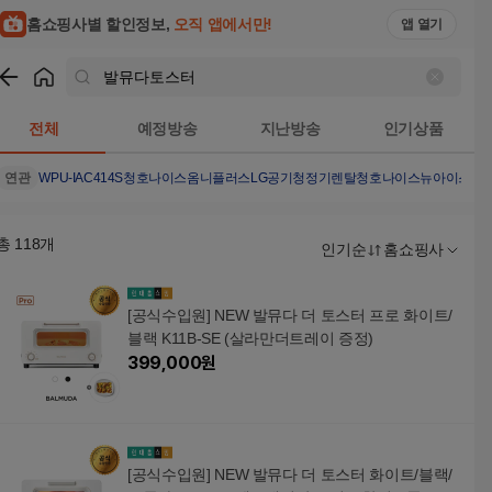
홈쇼핑사별 할인정보,
오직 앱에서만!
앱 열기
쇼핑
발뮤다토스터
검색결과
전체
예정방송
지난방송
인기상품
연관
WPU-IAC414S
청호나이스옴니플러스
LG공기청정기렌탈
청호나이스뉴아이스트
총
118
개
인기순
홈쇼핑사
[공식수입원] NEW 발뮤다 더 토스터 프로 화이트/
블랙 K11B-SE (살라만더트레이 증정)
399,000
원
[공식수입원] NEW 발뮤다 더 토스터 화이트/블랙/