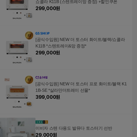
쇼콜라 K11B (스텐트레이망 증정) +할인쿠폰
299,000
원
[공식수입원] NEW 더 토스터 화이트/블랙/쇼콜라
K11B *스텐트레이&망 증정*
299,000
원
[공식수입원] NEW 더 토스터 프로 화이트/블랙 K1
1B-SE *살라만더트레이 선물*
399,000
원
이비자 스텐 다용도 발뮤다 토스터기 선반
29,000
원