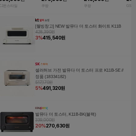
라만더트레이 선물*
오븐 토스트기 가정용
스트기 떡구이 그라탱
&망 
CJ온스타일
쿠팡
쿠팡
GSS
주방필수템 2중안전장
오븐토스터 주방가전
치 오븐토스터기 토스
간편한 모드선택가능
터오븐 오븐형태 토스
[웰빙창고] NEW 발뮤다 더 토스터 화이트 K11B
트기계 주방가전
428,390원
3
%
415,540
원
셀러허브 가전 발뮤다 더 토스터 프로 K11B-SE //
정품 (18334182)
517,170원
5
%
491,320
원
발뮤다 더 토스터, K11B-BK(블랙)
339,000원
20
%
270,630
원