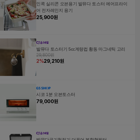
인콕 실리콘 오븐용기 발뮤다 토스터 에어프라이
어 전자레인지 용기
25,900
원
발뮤다 토스터기 5cc계량컵 황동 마그네틱 고리
29,800원
2
%
29,210
원
시코 1분 오븐토스터
79,000
원
발뮤다공기청정기 더퓨어 복합형필터