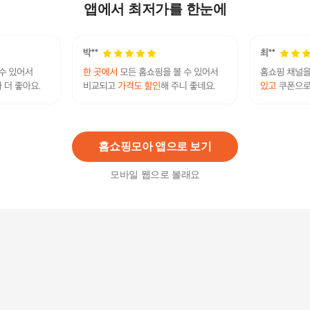
89,000
원
앱에서 최저가를 한눈에
텀스 와플 샌드위치 메이커 (2가지 트레이 세트) 레
드/아이보리
14,900원
10
%
13,410
원
홈쇼핑모아 앱으로 보기
모바일 웹으로 볼래요
CT-AS101W 스팀 토스터기 / KN
99,000원
1
%
98,010
원
발뮤다더토스터프로K11B-SE//정품
505,000원