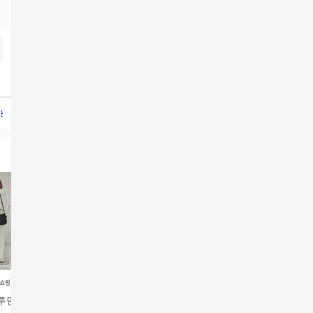
눈이콩낫또42개
지스튜디오나시탑4종
홍여진매직짤순이스테인레스
루나코어스롱코트
투먼트 플리츠 버
[에스콰이아] 원더 버킷
리자데이 레베카 버킷
리자데이 