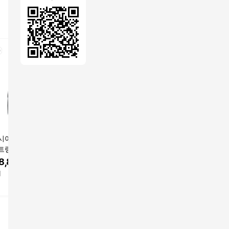
아가 휠 XS 드로
발렌시아가 르 카골 XS
발렌시아가 르 카골 XS
발렌시아가
트링 버킷백 블랙
버킷백 블랙 702431 1
버킷 백 70243123EBY
버킷 백 7
682H854N1000 정
VG9Y 1000 22FW 숄
26 FW TP428216051
26 FW T
78,800
원
3,204,000
원
3,867,300
원
3,669,
심 거래 1333053
더 가방 7024311VG9Y
96261596
9626155
비
트렌비
트렌비
트렌비
1000 157581763