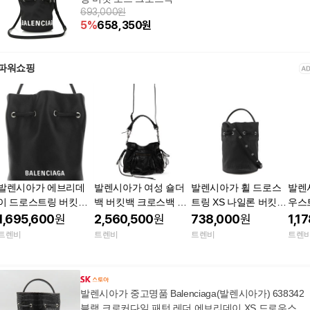
693,000원
5
%
658,350
원
파워쇼핑
발렌시아가 에브리데
발렌시아가 여성 숄더
발렌시아가 휠 드로스
발렌시
이 드로스트링 버킷백
백 버킷백 크로스백 87
트링 XS 나일론 버킷백
우스
블랙 638342 DLQ4N 1
67572ABEK1000 26F
블랙 핑크 656682H85
656
1,695,600
원
2,560,500
원
738,000
원
1,1
000 21FW 레더 버켓
W 백 Le 시티 Small 15
4N1056 여성 숄더백 I
품 안
트렌비
트렌비
트렌비
트렌
백 638342DLQ4N1000
8212134
656682 H854N 1000 5
69
158181315
7367693
발렌시아가 중고명품 Balenciaga(발렌시아가) 638342
블랙 크로커다일 패턴 레더 에브리데이 XS 드로우스트