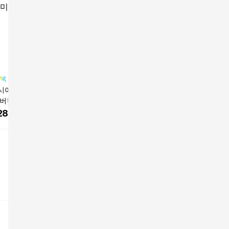
시아가 비스트로
발렌시아가 르 카골 XS
발렌시아가 중고 클래
발렌시아가
 버킷 백
버킷 백
식 폼폰 미니 버킷 백
0's 페이
더 버킷 
28,000
원
2,686,000
원
2,174,000
원
1,083,