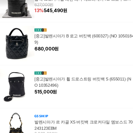
627,000원
링 버킷백
13
%
545,490
원
[중고]발렌시아가 B 로고 버킷백 (600327) (NO 105018
9)
680,000
원
[중고]발렌시아가 휠 드로스트링 버킷백 S (655011) (N
O 10352496)
515,000
원
발렌시아가 르 카골 XS 버킷백 크로커다일 엠보스드 70
243123EBM