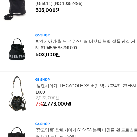
(655011) (NO 10352496)
535,000
원
발렌시아가 휠 드로우스트링 버킷백 블랙 정품 안심 거
래 619459H852N1000
503,000
원
[발렌시아가] LE CAGOLE XS 버킷 백 / 702431 23EBM
1000
2,973,000원
7
%
2,773,000
원
[중고명품] 발렌시아가 619458 블랙 나일론 휠 드로스
링 버킷 토트 크로스백