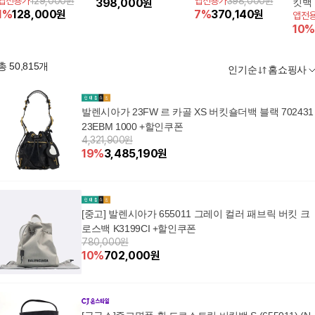
앱전용가
129,000원
앱전용가
398,000원
398,000
원
킷백
1
%
128,000
원
7
%
370,140
원
앱전
10
%
총
50,815
개
인기순
홈쇼핑사
발렌시아가 23FW 르 카골 XS 버킷숄더백 블랙 702431
23EBM 1000 +할인쿠폰
4,321,900원
19
%
3,485,190
원
[중고] 발렌시아가 655011 그레이 컬러 패브릭 버킷 크
로스백 K3199CI +할인쿠폰
780,000원
10
%
702,000
원