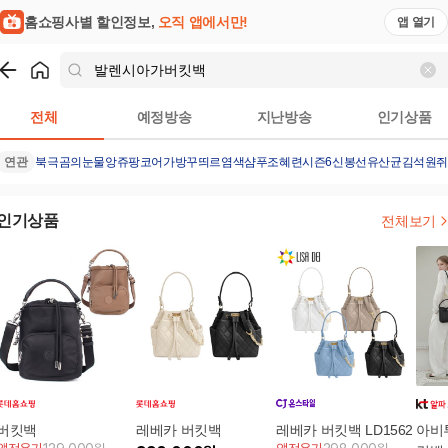
홈쇼핑사별 할인정보,
오직 앱에서만!
앱 열기
쇼핑
발렌시아가버킷백
검색결과
전체
예정방송
지난방송
인기상품
연관
북극곰의눈물
앙쥬팡
코어가방
꾸띄르염색샴푸조혜련시즌6
신봉선유산균
김석원쥐
인기상품
전체보기
버킷백
레베카 버킷백
레베카 버킷백 LD1562
아비