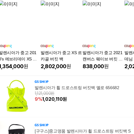
발렌시아가 중고 201
발렌시아가 중고 XS 르
발렌시아가 중고 2021
발렌
0's 에브리데이 XS 버
카골 버킷 백
캔버스 웨이브 버킷 백
데님
킷 백
XS 사첼 백
1,354,000
원
2,802,000
원
838,000
원
2,0
발렌시아가 휠 드로스트링 버킷백 옐로 656682
1,121,000원
9
%
1,020,110
원
[구구스]중고명품 발렌시아가 휠 드로스트링 버킷백 S