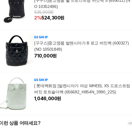
[구구스]중고명품 휠 드로스트링 버킷백 S (655011) (N
O 10352496)
535,000원
2
%
524,300
원
[구구스]중고명품 발렌시아가 B 로고 버킷백 (600327)
(NO 10501849)
710,000
원
[ 롯데백화점 ]발렌시아가 여성 WHEEL XS 드로스트링
버킷 토트숄더백 (656682_H854N_3990_22S)
1,046,000
원
이런 상품 어떠세요?