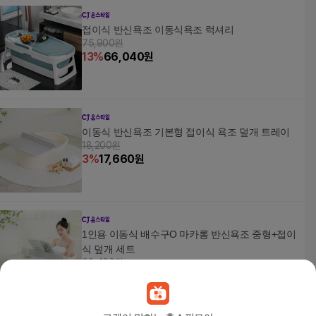
접이식 반신욕조 이동식욕조 럭셔리
75,900원
13
%
66,040
원
이동식 반신욕조 기본형 접이식 욕조 덮개 트레이
18,200원
3
%
17,660
원
1인용 이동식 배수구O 마카롱 반신욕조 중형+접이
식 덮개 세트
68,400원
3
%
66,350
원