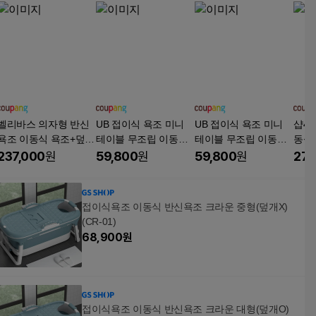
벨리바스 의자형 반신
UB 접이식 욕조 미니
UB 접이식 욕조 미니
샵47
욕조 이동식 욕조+덮개
테이블 무조립 이동식
테이블 무조립 이동식
동식 
세트 반신욕기 시팅바
반신욕 목욕통 성인용
반신욕 목욕통 성인용
다크
237,000
원
59,800
원
59,800
원
27,
스 족욕기, 화이트(욕조
대형, 1개, 블루
대형, 1개, 우드
+덮개), 1세트
접이식욕조 이동식 반신욕조 크라운 중형(덮개X)
(CR-01)
68,900
원
접이식욕조 이동식 반신욕조 크라운 대형(덮개O)