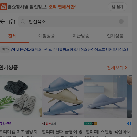
홈쇼핑사별 할인정보,
오직 앱에서만!
앱 열기
쇼핑
반신욕조
검색결과
전체
예정방송
지난방송
인기상품
연관
WPU-IAC414S
청호나이스옴니플러스
청호나이스뉴아이스트리
청호나이스얼음
인기상품
전체보기
프리미엄 미끄럼방지
힐리퍼 물때 곰팡이 방
[힐리퍼] 스탠딩 욕실화
베스