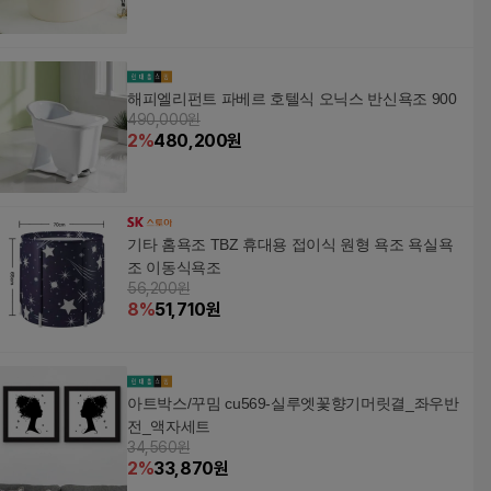
해피엘리펀트 파베르 호텔식 오닉스 반신욕조 900
490,000원
2
%
480,200
원
기타 홈욕조 TBZ 휴대용 접이식 원형 욕조 욕실욕
조 이동식욕조
56,200원
8
%
51,710
원
아트박스/꾸밈 cu569-실루엣꽃향기머릿결_좌우반
전_액자세트
34,560원
2
%
33,870
원