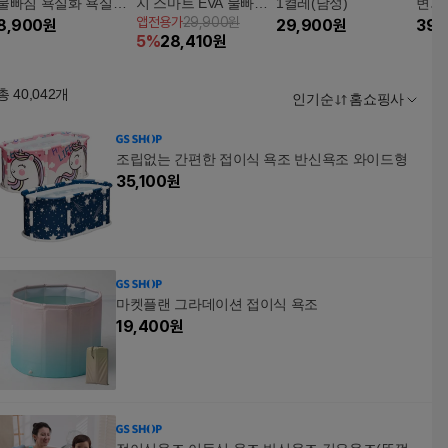
물빠짐 욕실화 욕실슬
지 스마트 EVA 물빠짐
1켤레(남성)
변기
앱전용가
29,900원
리퍼 1+1
8,900
원
욕실화 1켤레[남or여]
29,900
원
39,
5
%
28,410
원
총
40,042
개
인기순
홈쇼핑사
조립없는 간편한 접이식 욕조 반신욕조 와이드형
35,100
원
마켓플랜 그라데이션 접이식 욕조
19,400
원