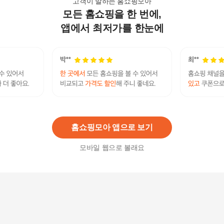
고객이 말하는 홈쇼핑모아
모든 홈쇼핑을 한 번에,
33440475-접이식이동내추럴식1인용반신욕조
44,450원
앱에서 최저가를 한눈에
3
%
43,120
원
GDM 접이식 간이 반신욕조 간편한 목욕탕 접이식
반신욕조 이동식욕조 반신욕조 하반신욕조 간이욕
조 야외욕조 임시욕조 공사장욕조 작업장욕조
102,300
원
홈쇼핑모아 앱으로 보기
모바일 웹으로 볼래요
이동식 배수구O 마카롱 반신욕조 단품 대형
63,900원
3
%
61,990
원