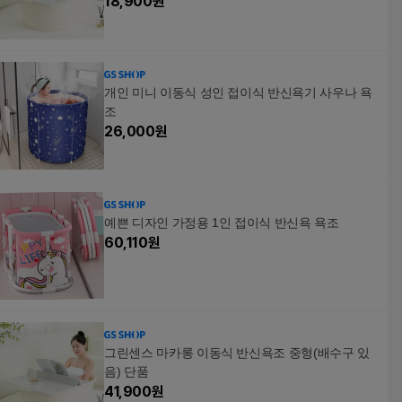
18,900
원
개인 미니 이동식 성인 접이식 반신욕기 사우나 욕
조
26,000
원
예쁜 디자인 가정용 1인 접이식 반신욕 욕조
60,110
원
그린센스 마카롱 이동식 반신욕조 중형(배수구 있
음) 단품
41,900
원