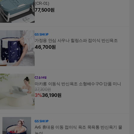
(CR-01)
77,500
원
가정용 안심 사우나 힐링스파 접이식 반신욕조
46,700
원
마카롱 이동식 반신욕조 소형배수구O 단품 미니
37,300원
3
%
36,190
원
Ar6 휴대용 이동 접이식 욕조 목욕통 반신욕기 물
놀이