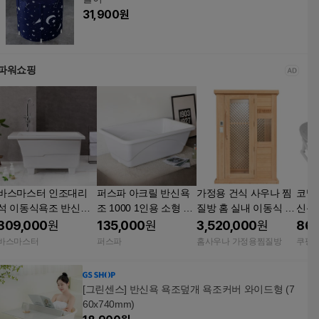
31,900
원
파워쇼핑
바스마스터 인조대리
퍼스파 아크릴 반신욕
가정용 건식 사우나 찜
코멧 
석 이동식욕조 반신욕
조 1000 1인용 소형 이
질방 홈 실내 이동식 간
신욕조
조 오닉스이동식욕조
동식 측면배수 6kg
이 편백 원적외선 1인
m) 1개 접이식
309,000
원
135,000
원
3,520,000
원
86,
라끄
용 극한직업 출연 업체
1인용
바스마스터
퍼스파
홈사우나 가정용찜질방
쿠팡
기계 조립식 부스 설치
파 
시공
[그린센스] 반신욕 욕조덮개 욕조커버 와이드형 (7
60x740mm)