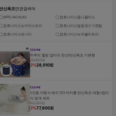
반신욕조
연관검색어
WPU-IAC414S
청호나이스옴니플러스
청호나이스뉴아이스트리
청호나이스얼음정수기렌탈
청호나이스세니타
청호나이스뉴러블리트리
하루의 힐링 접이식 전신/반신욕조 기본형
29,800원
3
%
28,910
원
1인용 이동식 배수구O 마카롱 반신욕조 대형+접이
식 덮개 세트
80,200원
3
%
77,800
원