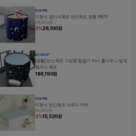
이동식 접이식욕조 반신욕조 원형 PB70
26,900원
3
%
26,100
원
[생활] 반신욕조 가정용 찜질기 미니 홈사우나 덮개
접이식 욕조
186,190
원
이동식 반신욕조 사우나 커버
16,000원
3
%
15,520
원