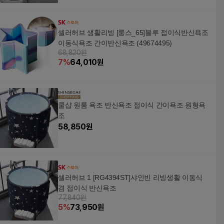
셀러허브 생활리빙 [룽스_65]블루 접이식반신욕조
이동식욕조 간이반신욕조 (49674495)
68,820원
7
%
64,010
원
쿨샵 원룸 욕조 반신욕조 접이식 간이욕조 원형욕
조
58,850
원
셀러허브 1 [RG4394ST]샤인빈 리빙생활 이동식
겸 접이식 반신욕조
77,840원
5
%
73,950
원