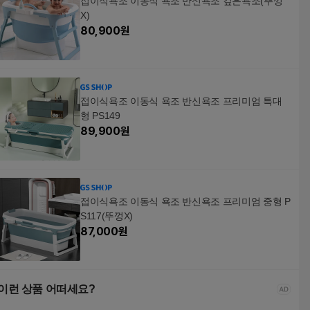
접이식욕조 이동식 욕조 반신욕조 깊은욕조(뚜껑
X)
80,900
원
접이식욕조 이동식 욕조 반신욕조 프리미엄 특대
형 PS149
89,900
원
접이식욕조 이동식 욕조 반신욕조 프리미엄 중형 P
S117(뚜껑X)
87,000
원
이런 상품 어떠세요?