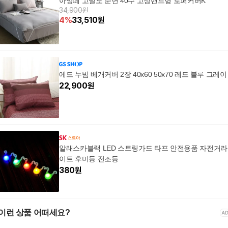
아망떼 고밀도 순면 40수 고정밴드형 토퍼커버K
34,900원
4
%
33,510
원
에드 누빔 베개커버 2장 40x60 50x70 레드 블루 그레이
22,900
원
알래스카블랙 LED 스트링가드 타프 안전용품 자전거라
이트 후미등 전조등
380
원
이런 상품 어떠세요?