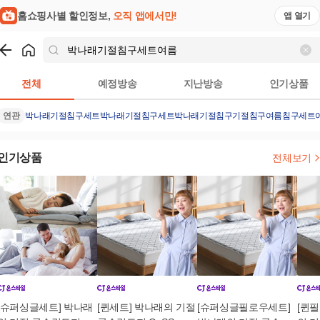
홈쇼핑사별 할인정보,
오직 앱에서만!
앱 열기
쇼핑
박나래기절침구세트여름
검색결과
전체
예정방송
지난방송
인기상품
연관
박나래기절침구세트
박나래
기절침구세트
박나래기절침구
기절침구
여름침구세트
인기상품
전체보기
[슈퍼싱글세트] 박나래
[퀸세트] 박나래의 기절
[슈퍼싱글필로우세트]
[퀸