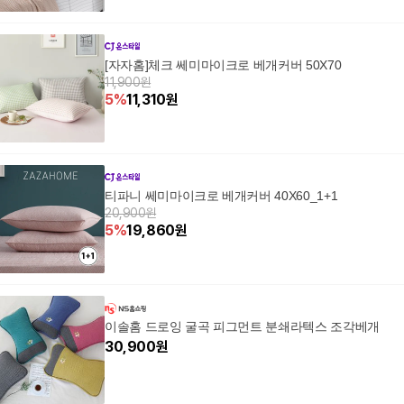
[자자홈]체크 쎄미마이크로 베개커버 50X70
11,900원
5
%
11,310
원
티파니 쎄미마이크로 베개커버 40X60_1+1
20,900원
5
%
19,860
원
이솔홈 드로잉 굴곡 피그먼트 분쇄라텍스 조각베개
30,900
원