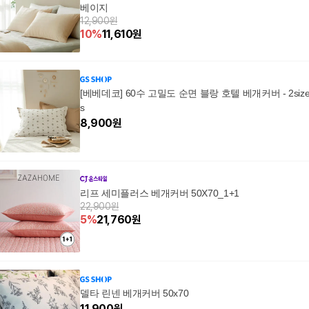
베이지
12,900원
10
%
11,610
원
[베베데코] 60수 고밀도 순면 블랑 호텔 베개커버 - 2siz
s
8,900
원
리프 세미플러스 베개커버 50X70_1+1
22,900원
5
%
21,760
원
델타 린넨 베개커버 50x70
11,900
원