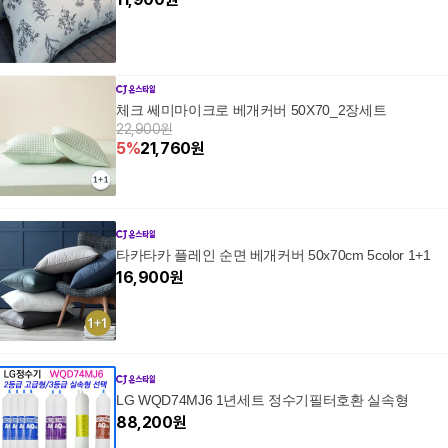
체크 쎄미마이크로 베개커버 50X70_2장세트
22,900원
5
%
21,760
원
타카타카 플레인 순면 베개커버 50x70cm 5color 1+1
16,900
원
LG WQD74MJ6 1년세트 정수기필터호환 실속형
88,200
원