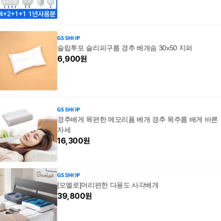
슬립투포 슬리피구름 경추 베개솜 30x50 지퍼
6,900
원
경추배게 목편한 메모리폼 베개 경추 목주름 배게 바른
자세
16,300
원
[모엘로]머리편한 다용도 사각베개
39,800
원