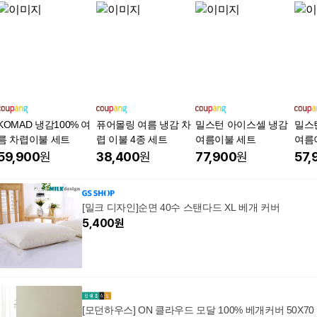
KOMAD 냉감100% 여
퓨어몰링 여름 냉감 차
밀스턴 아이스셀 냉감
밀스
름 차렵이불 세트
렵 이불 4종 세트
여름이불 세트
여름
59,900
원
38,400
원
77,900
원
57,
[밀크 디자인]순면 40수 스탠다드 XL 베개 커버
5,400
원
[모던하우스] ON 클라우드 모달 100% 베개커버 50X70