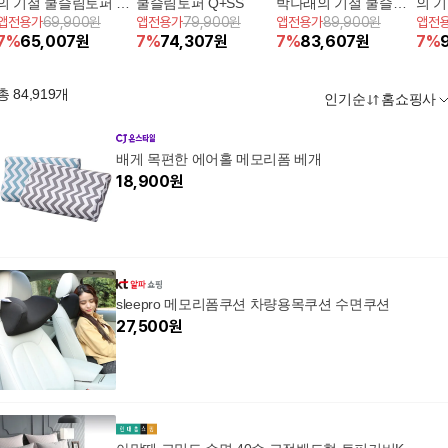
의 기절 쿨슬림토퍼 SS
쿨슬림토퍼 Q+SS
박나래의 기절 쿨슬림
의 기
앱전용가
69,900원
앱전용가
79,900원
앱전용가
89,900원
앱전
+SS
토퍼 SS+SS+필로우2
SS
7
%
65,007
원
7
%
74,307
원
7
%
83,607
원
7
%
총
84,919
개
인기순
홈쇼핑사
배게 목편한 에어홀 메모리폼 베개
18,900
원
sleepro 메모리폼쿠션 차량용목쿠션 수면쿠션
27,500
원