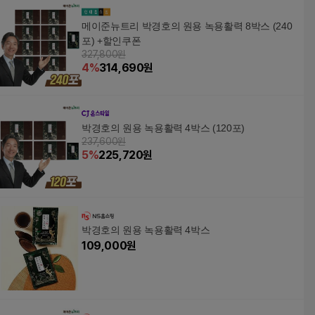
아버지 설 추석 명절 선
물, 1L, 1박스
메이준뉴트리 박경호의 원용 녹용활력 8박스 (240
포) +할인쿠폰
327,800원
4
%
314,690
원
박경호의 원용 녹용활력 4박스 (120포)
237,600원
5
%
225,720
원
박경호의 원용 녹용활력 4박스
109,000
원