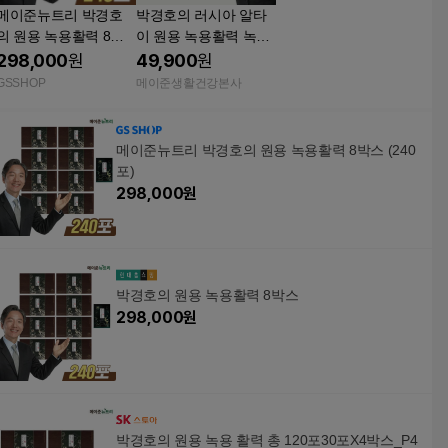
메이준뉴트리 박경호
박경호의 러시아 알타
의 원용 녹용활력 8박
이 원용 녹용활력 녹용
스 (240포)
즙 진액 1박스 30포
298,000
원
49,900
원
GSSHOP
메이준생활건강본사
메이준뉴트리 박경호의 원용 녹용활력 8박스 (240
포)
298,000
원
박경호의 원용 녹용활력 8박스
298,000
원
박경호의 원용 녹용 활력 총 120포30포X4박스_P4