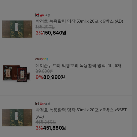
박경호 녹용활력 명작 50ml x 20포 x 6박스 (AD)
155,290원
3
%
150,640
원
메이준뉴트리 박경호의 녹용활력 명작, 1L, 6개
89,000원
9
%
80,990
원
박경호 녹용활력 명작 50ml x 20포 x 6박스 x3SET
(AD)
465,850원
3
%
451,880
원