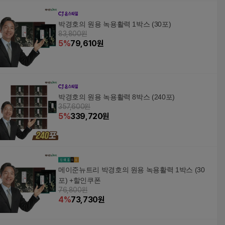
박경호의 원용 녹용활력 1박스 (30포)
83,800원
5
%
79,610
원
박경호의 원용 녹용활력 8박스 (240포)
357,600원
5
%
339,720
원
메이준뉴트리 박경호의 원용 녹용활력 1박스 (30
포) +할인쿠폰
76,800원
4
%
73,730
원