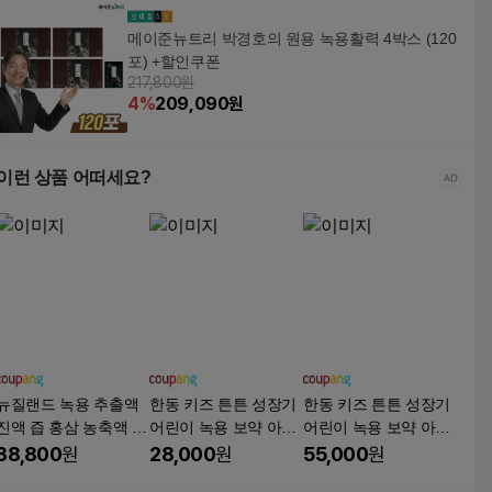
메이준뉴트리 박경호의 원용 녹용활력 4박스 (120
포) +할인쿠폰
217,800원
4
%
209,090
원
이런 상품 어떠세요?
뉴질랜드 녹용 추출액
한동 키즈 튼튼 성장기
한동 키즈 튼튼 성장기
진액 즙 홍삼 농축액 산
어린이 녹용 보약 아연
어린이 녹용 보약 아연
삼배양근 침향 차가버
칼슘 젤리, 20g, 14개
칼슘 젤리, 20g, 28개
38,800
원
28,000
원
55,000
원
섯 엄마 아빠 할머니 할