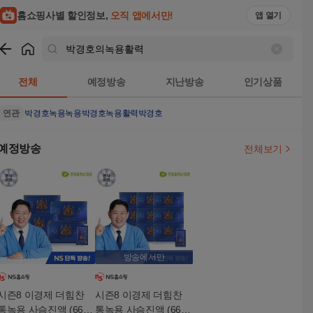
홈쇼핑사별 할인정보,
오직 앱에서만!
앱 열기
쇼핑
박경호의녹용활력
검색결과
전체
예정방송
지난방송
인기상품
연관
박경호녹용
녹용
박경호녹용활력
박경호
예정방송
전체보기
방송에서만
시즌8 이경제 더힘찬
시즌8 이경제 더힘찬
통녹용 사슴진액 (66ml
통녹용 사슴진액 (66ml