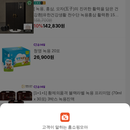
[ 녹용, 홍삼, 오자(五子)의 진귀한 활력을 담은 건
강환]유한건강생활 천수단 녹용홍삼 활력환 15환
158,700원
1박스 +할인쿠폰
10
%
142,830
원
청명 녹용 20포
26,900
원
[1+1+1] 황제의품격 블랙라벨 녹용 프리미엄 (70ml
x 30포) 3박스 녹용진액
49,900
원
고객이 말하는 홈쇼핑모아