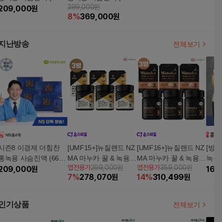
399,000원
X30포)X4박스
209,000
원
X30포)X8박스
8
%
369,000
원
지난방송
전체보기
시즌8 이경제 더힘찬
[UMF15+]뉴질랜드 NZ
[UMF16+]뉴질랜드 NZ
[방송
통녹용 사슴진액 (66ml
MA 마누카 꿀 & 녹용3
MA 마누카 꿀 & 녹용3
녹용
앱전용가
299,000원
앱전용가
359,000원
X30포)X4박스
209,000
원
병
병
출패
168
7
%
278,070
원
14
%
310,499
원
6종
스트
인기상품
전체보기