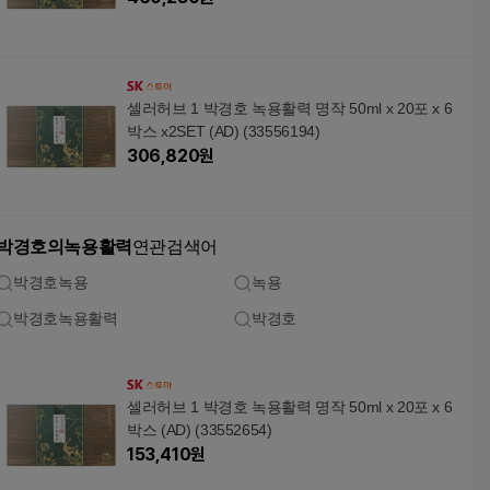
셀러허브 1 박경호 녹용활력 명작 50ml x 20포 x 6
박스 x2SET (AD) (33556194)
306,820
원
박경호의녹용활력
연관검색어
박경호녹용
녹용
박경호녹용활력
박경호
셀러허브 1 박경호 녹용활력 명작 50ml x 20포 x 6
박스 (AD) (33552654)
153,410
원