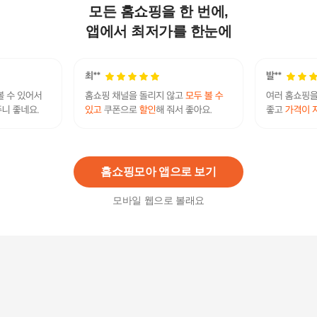
모든 홈쇼핑을 한 번에,
홍삼녹용프리미엄 1박스50ml30포
19,900원
앱에서 최저가를 한눈에
10
%
17,910
원
[선물세트] 녹용홍삼 (국산 생녹용추출액,6년근홍
삼,당귀,천궁 함유, 70mlX30포) 5세트
77,900원
5
%
74,010
원
홈쇼핑모아 앱으로 보기
모바일 웹으로 볼래요
[선물세트] 녹용홍삼 (국산 생녹용추출액,6년근홍
삼,당귀,천궁 함유, 70mlX30포) 1세트
17,900
원