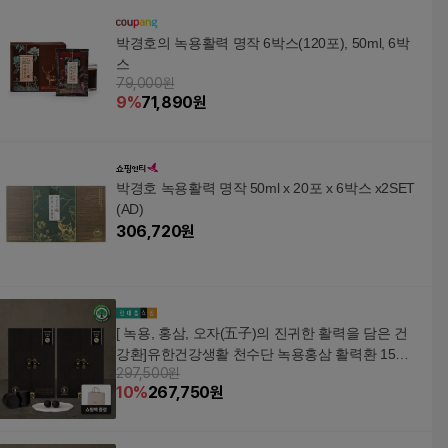
박경호의 녹용활력 명작 6박스(120포), 50ml, 6박
스
79,000원
9
%
71,890
원
박경호 녹용활력 명작 50ml x 20포 x 6박스 x2SET
(AD)
306,720
원
[ 녹용, 홍삼, 오자(五子)의 진귀한 활력을 담은 건
강환]유한건강생활 천수단 녹용홍삼 활력환 15환
297,500원
2박스 +할인쿠폰
10
%
267,750
원