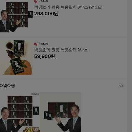
박경호의 원용 녹용활력 8박스 (240포)
298,000
원
박경호의 원용 녹용활력 2박스
59,900
원
파워쇼핑