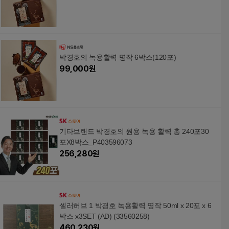
박경호의 녹용활력 명작 6박스(120포)
99,000
원
기타브랜드 박경호의 원용 녹용 활력 총 240포30
포X8박스_P403596073
256,280
원
셀러허브 1 박경호 녹용활력 명작 50ml x 20포 x 6
박스 x3SET (AD) (33560258)
460,230
원