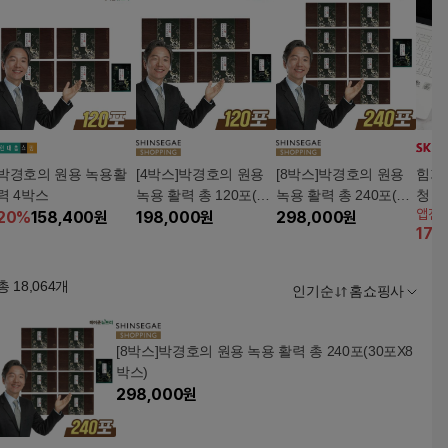
박경호의 원용 녹용활
[4박스]박경호의 원용
[8박스]박경호의 원용
힘가
력 4박스
녹용 활력 총 120포(30
녹용 활력 총 240포(30
청 생
앱전
20
%
158,400
원
포X4박스)
198,000
원
포X8박스)
298,000
원
17
%
총
18,064
개
인기순
홈쇼핑사
[8박스]박경호의 원용 녹용 활력 총 240포(30포X8
박스)
298,000
원