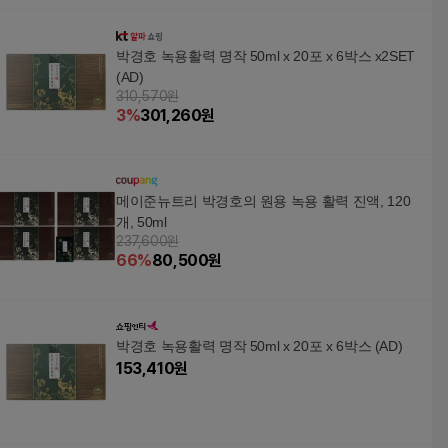
박경호 녹용활력 명작 50ml x 20포 x 6박스 x2SET
(AD)
310,570원
3
%
301,260
원
메이준뉴트리 박경호의 원용 녹용 활력 진액, 120
개, 50ml
237,600원
66
%
80,500
원
박경호 녹용활력 명작 50ml x 20포 x 6박스 (AD)
153,410
원