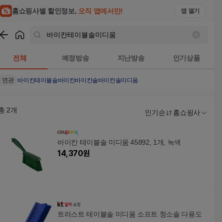
홈쇼핑사별 할인정보,
오직 앱에서만!
앱 열기
쇼핑
바이칸테이블솔미디움
검색결과
전체
예정방송
지난방송
인기상품
연관
바이칸테이블솔
바이칸
바이칸솔
바이칸솔미디움
총
2
개
인기순
홈쇼핑사
바이칸 테이블솔 미디움 45892, 1개, 녹색
14,370
원
트러스트 테이블솔 미디움 소프트 청소솔 다용도