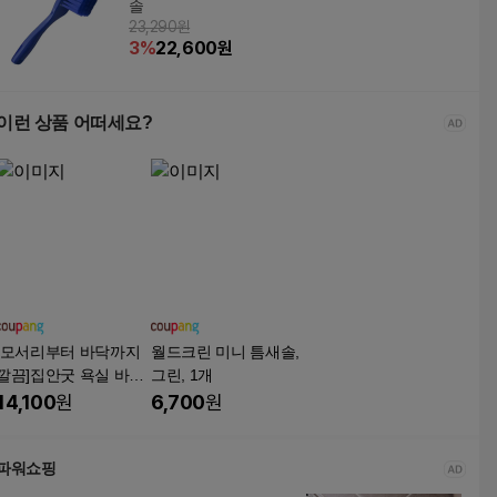
솔
23,290원
3
%
22,600
원
이런 상품 어떠세요?
[모서리부터 바닥까지
월드크린 미니 틈새솔,
깔끔]집안굿 욕실 바닥
그린, 1개
청소솔 화장실 청소도
14,100
원
6,700
원
구, 1개, 퓨어화이트
파워쇼핑