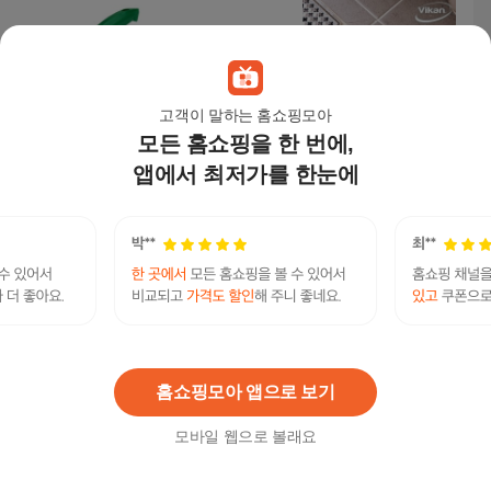
고객이 말하는 홈쇼핑모아
모든 홈쇼핑을 한 번에,
바이칸 욕실 청소용 브
바이칸 테이블솔 미디
[바이칸] 테이블솔 미디
앱에서 최저가를 한눈에
러쉬 세트 테이블솔 미
움 45894 1개 빨강
움 소프트 욕실청소 방
디움 + 틈새 하드솔 +
충망 책상 먼지가루청
36,000
원
14,300
원
14,300
원
벽걸이 후크 2개 1세트
소 브러쉬
쿠팡
쿠팡
해썹나라
그린
바이칸테이블솔미디움
연관검색어
바이칸테이블솔
바이칸
바이칸솔
바이칸솔미디움
홈쇼핑모아 앱으로 보기
모바일 웹으로 볼래요