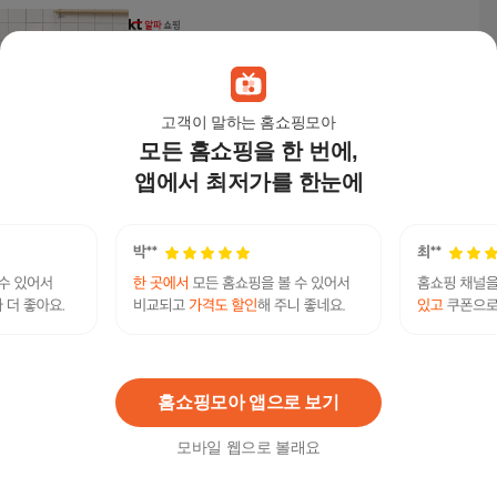
PE 선물세트 추출 롯데이라이프 5종 사탕수수 BIO
롤[YYH-WCODE]
67,290
원
고객이 말하는 홈쇼핑모아
모든 홈쇼핑을 한 번에,
앱에서 최저가를 한눈에
바이오흰색이으걸이용주걱특대형X5개요리볶음
19,550원
3
%
18,970
원
바이오라이프이에너지
연관검색어
바이오라이프
홈쇼핑모아 앱으로 보기
모바일 웹으로 볼래요