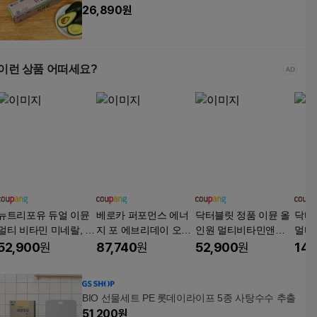
26,890
원
이런 상품 어떠세요?
뉴트리포유 듀얼 이뮨
베로카 퍼포먼스 에너
닥터블릿 정품 이뮨 올
닥터
멀티 비타민 미네랄, 30
지 포 에브리데이 오렌
인원 멀티비타민앤미
멀티
회분, 1개
지맛, 45정, 4개
네랄 프로, 30회분, 1개
프로,
52,900
원
87,740
원
52,900
원
14,
BIO 선물세트 PE 롯데이라이프 5종 사탕수수 추출
51,200
원