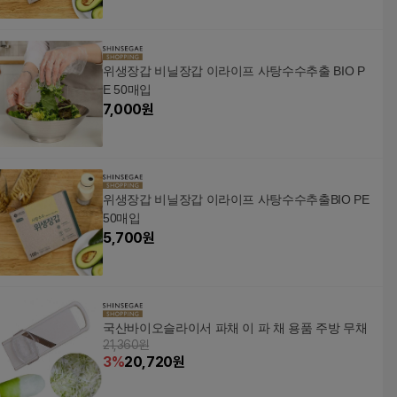
위생장갑 비닐장갑 이라이프 사탕수수추출 BIO P
E 50매입
7,000
원
위생장갑 비닐장갑 이라이프 사탕수수추출BIO PE
50매입
5,700
원
국산바이오슬라이서 파채 이 파 채 용품 주방 무채
21,360원
3
%
20,720
원