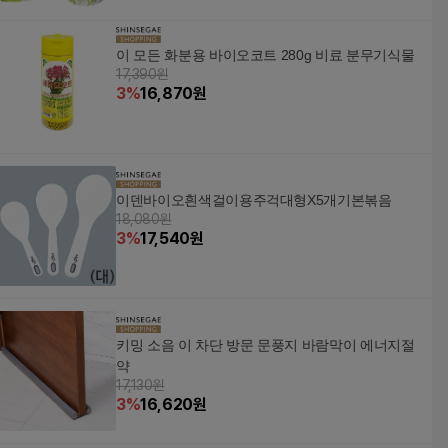
이 모든 화분용 바이오코트 280g 비료 분무기식물
17,390원
3
%
16,870
원
이덴바이오흰색걸이용주걱대형X5개기본볶음
18,080원
3
%
17,540
원
키밍 소음 이 차단 방문 문풍지 바람막이 에너지절
약
17,130원
3
%
16,620
원