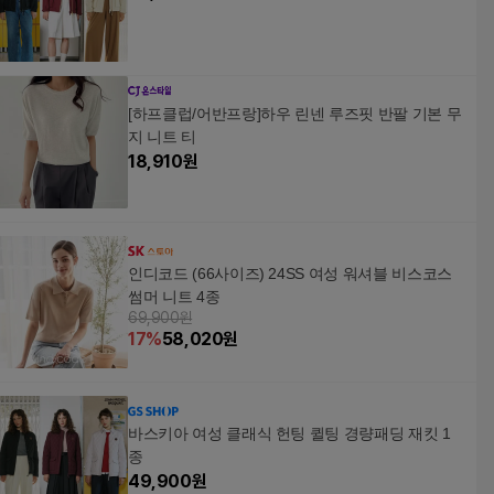
[하프클럽/어반프랑]하우 린넨 루즈핏 반팔 기본 무
지 니트 티
18,910
원
인디코드 (66사이즈) 24SS 여성 워셔블 비스코스
썸머 니트 4종
69,900원
17
%
58,020
원
바스키아 여성 클래식 헌팅 퀼팅 경량패딩 재킷 1
종
49,900
원