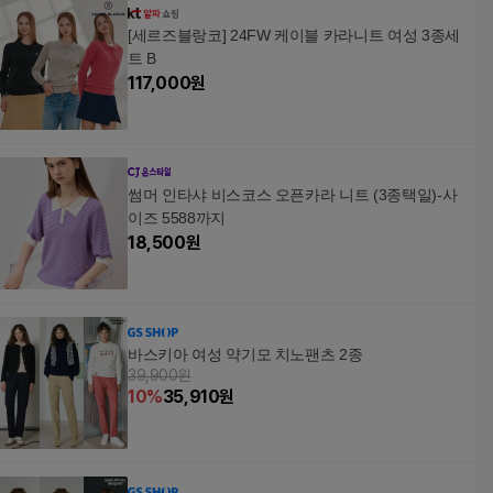
[세르즈블랑코] 24FW 케이블 카라니트 여성 3종세
트 B
117,000
원
썸머 인타샤 비스코스 오픈카라 니트 (3종택일)-사
이즈 5588까지
18,500
원
바스키아 여성 약기모 치노팬츠 2종
39,900원
10
%
35,910
원