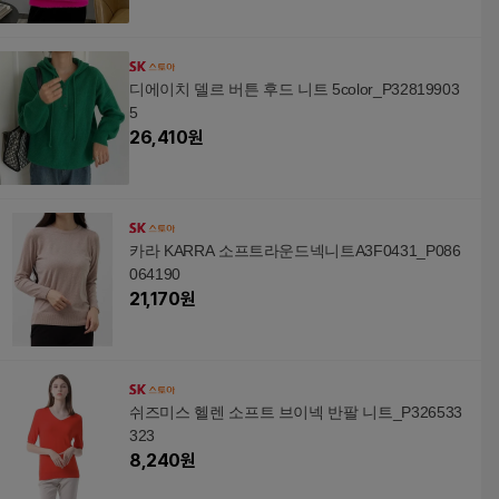
디에이치 델르 버튼 후드 니트 5color_P32819903
5
26,410
원
카라 KARRA 소프트라운드넥니트A3F0431_P086
064190
21,170
원
쉬즈미스 헬렌 소프트 브이넥 반팔 니트_P326533
323
8,240
원