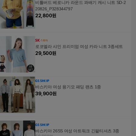
비틀버드 베로니카 라운드 꽈배기 캐시 니트 SD-2
20826_P328344797
22,800
원
로코엘라 샤인 프리미엄 여성 카라 니트 3종세트
29,500
원
바스키아 여성 융기모 패딩 팬츠 1종
39,900
원
바스키아 26SS 여성 아트워크 긴팔티셔츠 3종