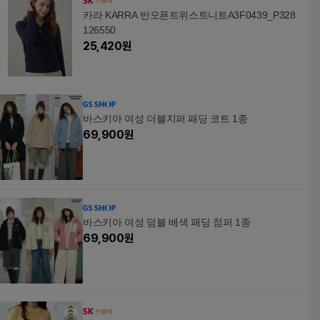
카라 KARRA 반오픈트위스트니트A3F0439_P328
126550
25,420
원
바스키아 여성 더블지퍼 패딩 코트 1종
69,900
원
바스키아 여성 덤블 배색 패딩 점퍼 1종
69,900
원