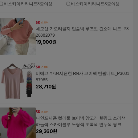
바스키아카라니트3종여성
바스키아카라니트3종여성
네모샵 가오리골지 입술넥 루즈핏 긴소매 니트_P3
28882079
19,900
원
비에고 Y784시원한 RN사 브이넥 반팔니트_P3081
87985
28,710
원
나인포시즌 컬러풀 브이넥 앙고라 핫핑크 소라색
하늘색 스카이블루 노랑색 초록색 연두색 핑크 털
니트_P333141568
29,360
원