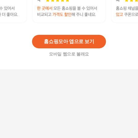
[장미쉘바스키아] 프리마로프트 워셔블 점퍼 여성
62,000
원
홈쇼핑모아 앱으로 보기
모바일 웹으로 볼래요
트루릴리전 24SS 여성 니트 카라티 3종SET TRK2
3KP51
44,900
원
셀러허브 패션 [체리캣]여성 레이어드 가오리 니트
반팔 티셔츠 NT-16 (18886605)
5,850
원