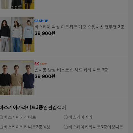
바스키아 여성 아트워크 기모 스웻셔츠 맨투맨 2종
39,900
원
벤시몽 남성 비스코스 하프 카라 니트 3종
39,900
원
바스키아카라니트3종
연관검색어
바스키아카라니트
바스키아카라
바스키아카라니트3종여성
바스키아카라니트3종여성니트