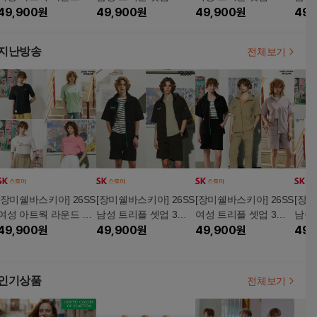
팔티 4종 (B607W)
49,900
원
(B608M)
49,900
원
(B608W)
49,900
원
팔티 
49,
지난방송
전체보기
[장미쉘바스키아] 26SS
[장미쉘바스키아] 26SS
[장미쉘바스키아] 26SS
[장미
여성 아트웍 라운드 반
남성 트리플 셋업 3종
여성 트리플 셋업 3종
남성
팔티 4종 (B607W)
49,900
원
(B608M)
49,900
원
(B608W)
49,900
원
팔티 
49,
인기상품
전체보기