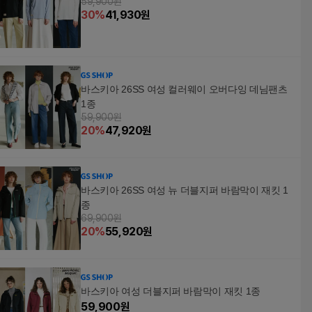
59,900원
30
%
41,930
원
바스키아 26SS 여성 컬러웨이 오버다잉 데님팬츠
1종
59,900원
20
%
47,920
원
바스키아 26SS 여성 뉴 더블지퍼 바람막이 재킷 1
종
69,900원
20
%
55,920
원
바스키아 여성 더블지퍼 바람막이 재킷 1종
59,900
원