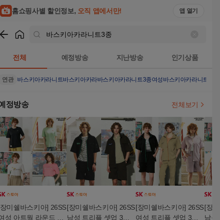
홈쇼핑사별 할인정보,
오직 앱에서만!
앱 열기
쇼핑
바스키아카라니트3종
검색결과
전체
예정방송
지난방송
인기상품
연관
바스키아카라니트
바스키아카라
바스키아카라니트3종여성
바스키아카라니트3종
예정방송
전체보기
[장미쉘바스키아] 26SS
[장미쉘바스키아] 26SS
[장미쉘바스키아] 26SS
[장미
여성 아트웍 라운드 반
남성 트리플 셋업 3종
여성 트리플 셋업 3종
남성