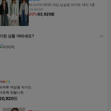
바스키아 26SS 여성 심실링 라이트 재킷 1종
79,900원
20
%
63,920
원
이런 상품 어떠세요?
버커루 여성용 자가드
아트웍 반팔니트
20,920
원