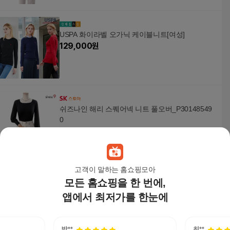
USPA 화이라벨 오가닉 케이블니트[여성]
129,000
원
쉬즈나인 해리 스퀘어넥 니트 풀오버_P30148549
0
22,500
원
고객이 말하는 홈쇼핑모아
모든 홈쇼핑을 한 번에,
비비드글램 브이넥 부클 니트 8color / 루즈핏 빅사
이즈 박스티 그물 니트 _P321991794
앱에서 최저가를 한눈에
19,900
원