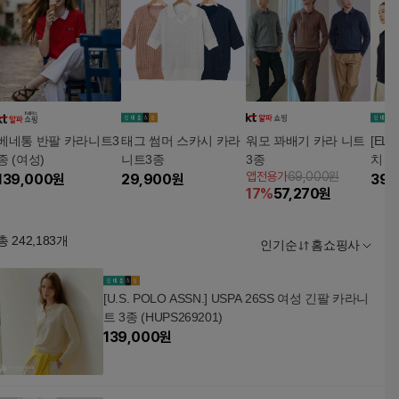
베네통 반팔 카라니트3
태그 썸머 스카시 카라
워모 꽈배기 카라 니트
[EL
종 (여성)
니트3종
3종
치 린
앱전용가
69,000원
139,000
원
29,900
원
트 3
39,
17
%
57,270
원
총
242,183
개
인기순
홈쇼핑사
[U.S. POLO ASSN.] USPA 26SS 여성 긴팔 카라니
트 3종 (HUPS269201)
139,000
원