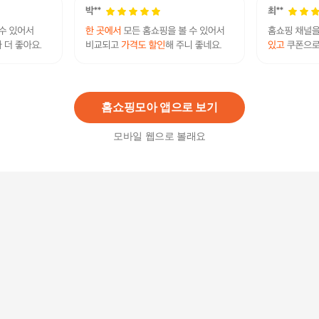
여성 봄 가을 골프웨어 큐롯 주름 배색라인 치마바
지 스커트
54,000
원
홈쇼핑모아 앱으로 보기
모바일 웹으로 볼래요
폴로 랄프로렌 남성 기모 맨투맨 셔츠 710766772
001 (BLACK)
282,000원
26
%
207,560
원
커터앤벅 남성 스탠다드 솔리드 바지 - CBM3MPT
331
89,000
원