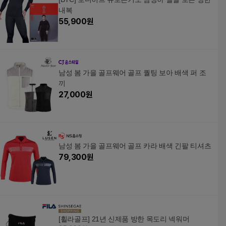
내복
55,900
원
남성 봄 가을 골프웨어 골프 퀄팅 보아 배색 퍼 조
끼
27,000
원
남성 봄 가을 골프웨어 골프 카라 배색 긴팔 티셔츠
79,300
원
[휠라골프] 21년 신제품 방한 목도리 넥워머