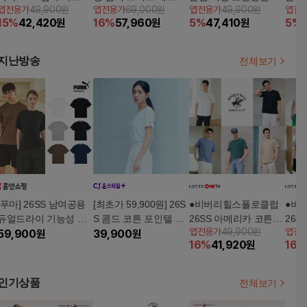
앱전용가
49,900원
앱전용가
69,000원
앱전용가
49,900원
앱전
티블라우스 3종
츠 3종
셔츠 5종
셔츠 
15
%
42,420
원
16
%
57,960
원
5
%
47,410
원
5
%
지난방송
전체보기
[푸마] 26SS 남여공용
[최초가 59,900원] 26S
●비버리힐스폴로클럽
●비
듀얼드라이 기능성 티
S 콤드 코튼 포인텔 티
26SS 아메리카 코튼10
26S
앱전용가
49,900원
앱전
셔츠 6종(Q1-3)
59,900
원
셔츠 3종
39,900
원
0 썸머컬렉션 남성 반
0 썸
16
%
41,920
원
16
%
팔티셔츠 5종
팔티
인기상품
전체보기