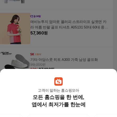
애비뉴투지 엄마옷 플러피 스트라이프 실켓면 카
라 여름 반팔 골프 티셔츠 A05131 50대 60대 중년
여성
57,360
원
기타 아담스콧 히트 A300 가죽 남성 골프화
99,000원
12
%
87,120
원
고객이 말하는 홈쇼핑모아
모든 홈쇼핑을 한 번에,
[브리치] / 여성 골프웨어 또또 버튼 반목 폴라 기능
성 이너 긴팔
앱에서 최저가를 한눈에
35,500원
6
%
33,370
원