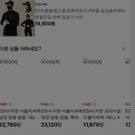
[하프클럽/럽인골프]투빅토리 FW용 남성골프웨어
융털안감 반목 집업 티셔츠
19,800
원
이런 상품 어떠세요?
EZn이지엔 더블지퍼백
EZn이지엔 더블지퍼백
EZn이지엔 프리미엄
EZ
냉장 냉동 겸용, 대(L),
냉장 냉동 겸용, 특대(X
더블지퍼백, 대(L), 60
더블지
210개입, 1개
L), 160개입, 1개
개입, 1개
50개
22,760
원
23,120
원
11,870
원
13,