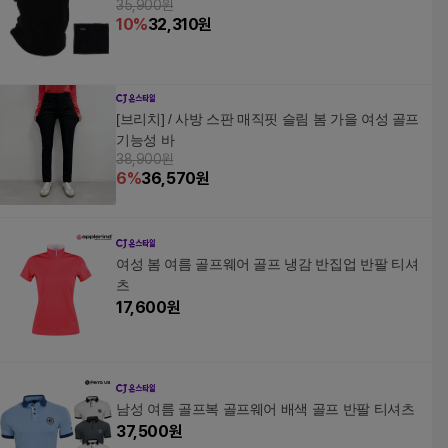
35,900원
10
%
32,310
원
[브리치] / 사방 스판 매직핏 슬림 봄 가을 여성 골프
기능성 바
38,900원
6
%
36,570
원
여성 봄 여름 골프웨어 골프 냉감 반집업 반팔 티셔
츠
17,600
원
남성 여름 골프복 골프웨어 배색 골프 반팔 티셔츠
37,500
원