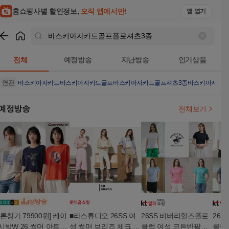
홈쇼핑사별 할인정보,
오직 앱에서만!
앱 열기
쇼핑
바스키아자카드골프폴로셔츠3종
검색결과
전체
예정방송
지난방송
인기상품
연관
바스키아자카드
바스키아자카드골프
바스키아자카드골프셔츠3종
바스키아자카
예정방송
전체보기
생방송
[론칭가 79900원] 케이
■라스튜디오 26SS 여
26SS 비버리힐즈폴로
26
시박W 26 썸머 아트웍
성 썸머 브리즈 체크 셔
클럽 여성 코튼반팔티
클럽