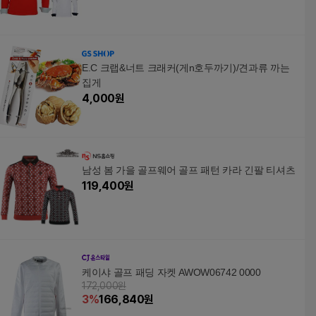
E.C 크랩&너트 크래커(게n호두까기)/견과류 까는
집게
4,000
원
남성 봄 가을 골프웨어 골프 패턴 카라 긴팔 티셔츠
119,400
원
케이샤 골프 패딩 자켓 AWOW06742 0000
172,000원
3
%
166,840
원