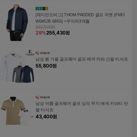
[제이린드버그] THOM PADDED 골프 자켓 (FMO
W04535 6855) +무이자3개월
362,000원
29
%
255,430
원
남성 봄 가을 골프웨어 골프 배색 카라 긴팔 티셔츠
55,800
원
남성 여름 골프웨어 골프 상의 무지 배색 카라티 반
팔 티셔츠
43,400
원