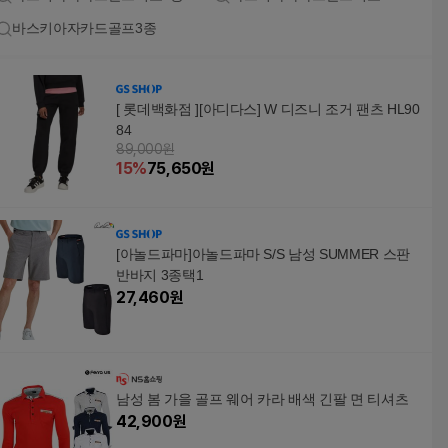
바스키아자카드골프3종
[ 롯데백화점 ][아디다스] W 디즈니 조거 팬츠 HL90
84
89,000원
15
%
75,650
원
[아놀드파마]아놀드파마 S/S 남성 SUMMER 스판
반바지 3종택1
27,460
원
남성 봄 가을 골프 웨어 카라 배색 긴팔 면 티셔츠
42,900
원