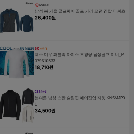
남성 봄 가을 골프웨어 골프 카라 모던 긴팔 티셔츠
26,400
원
체스 미우 퍼블릭 아이스 초경량 남성골프 이너_P
079610533
18,710
원
봄여름 남성 스판 슬림핏 에어집업 자켓 KNSMJP0
1
34,500
원