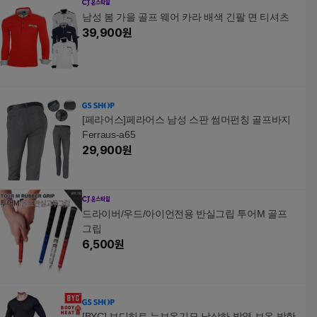
남성 봄 가을 골프 웨어 카라 배색 긴팔 면 티셔츠
39,900
원
[페라어스]페라어스 남성 스판 썸머펀칭 골프바지
Ferraus-a65
29,900
원
드라이버/우드/아이언전용 반실그립 투어M 골프
그립
6,500
원
[BYC] 보디히트 뉴보온기모 남상하 발열 보온 방한