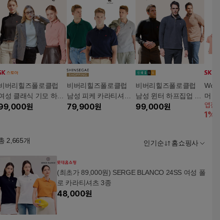
비버리힐즈폴로클럽
비버리힐즈폴로클럽
비버리힐즈폴로클럽
Wol
여성 클래식 기모 하프
남성 피케 카라티셔츠
남성 윈터 하프집업 스
머 쿨
앱전
집업 스웻셔츠 3종
99,000
원
3종
79,900
원
웻셔츠 3종
99,000
원
(90
1
%
6
총
2,665
개
인기순
홈쇼핑사
(최초가 89,000원) SERGE BLANCO 24SS 여성 폴
로 카라티셔츠 3종
48,000
원