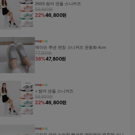
26SS 썸머 샌들 스니커즈
59,800원
22
%
46,800
원
제이슈 투넨 펀칭 스니커즈 운동화 4cm
77,200원
38
%
47,800
원
○ 썸머 샌들 스니커즈
59,800원
22
%
46,800
원
슈리오 여성 논슬립 벨크로 메리제인 캐주얼 스니