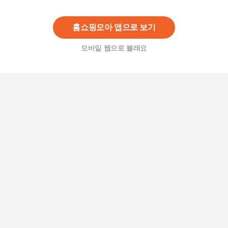
69,900원
57
%
29,900
원
홈쇼핑모아 앱으로 보기
모바일 웹으로 볼래요
(이태리 레더) 베네 스니커즈
149,000원
20
%
119,650
원
브루마스 리사 소가죽 스니커즈 여성화 키높이 운
동화
59,000원
39
%
35,820
원
[브루마스] 소가죽 밴드 콤비 스니커즈 / 국내자체
제작