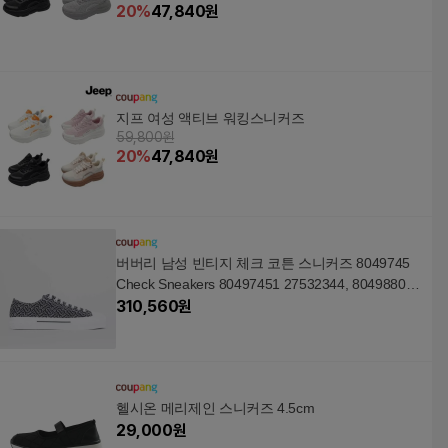
20
%
47,840
원
지프 여성 액티브 워킹스니커즈
59,800원
20
%
47,840
원
버버리 남성 빈티지 체크 코튼 스니커즈 8049745
Check Sneakers 80497451 27532344, 80498801,
260
310,560
원
헬시온 메리제인 스니커즈 4.5cm
29,000
원