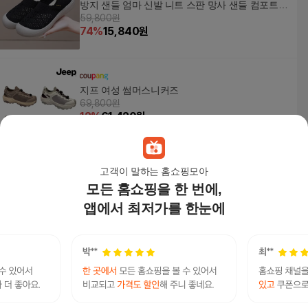
방지 샌들 엄마 신발 니트 스판 망사 샌들 컴포트
59,800원
푹신푹신 가볍고 편한 신발 여성 스니커즈 여성 단
74
%
15,840
원
화 워킹화DXR0577
지프 여성 썸머스니커즈
69,800원
12
%
61,420
원
고객이 말하는 홈쇼핑모아
모든 홈쇼핑을 한 번에,
제이슈 소가죽 린다 플랫폼 스니커즈 운동화 4.5c
m
앱에서 최저가를 한눈에
88,800원
38
%
54,800
원
[엘르] 여성 에펠스니커즈 여자 데일리 캐주얼 운동
화 여성용 초경량 발편한 운동화