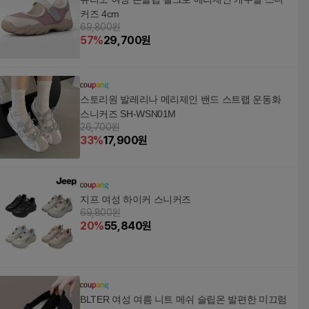
커즈 4cm
69,800원
57
%
29,700
원
스토리원 발레리나 메리제인 밴드 스트랩 운동화
스니커즈 SH-WSN01M
26,700원
33
%
17,900
원
지프 여성 하이커 스니커즈
69,800원
20
%
55,840
원
BLTER 여성 여름 니트 메쉬 슬립온 발편한 미끄럼