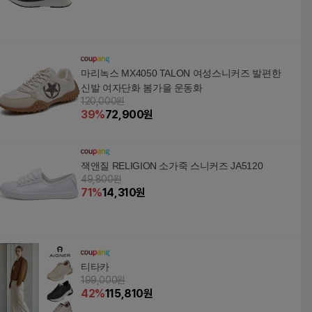
마리녹스 MX4050 TALON 여성스니커즈 발편한
신발 여자단화 봄가을 운동화
120,000원
39
%
72,900
원
잭앤질 RELIGION 소가죽 스니커즈 JA5120
49,800원
71
%
14,310
원
티타카
199,000원
42
%
115,810
원