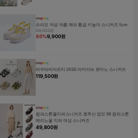
슈리오 여성 여름 메쉬 통굽 키높이 스니커즈 5cm
69,000원
86
%
9,900
원
라우라비아조티 26SS 아카이브 로마노 스니커즈
119,500
원
컴피스톤울지퍼스니커즈 호주산 양모 98 컴피스톤
메리노울 지퍼 여성 스니커즈
49,800
원