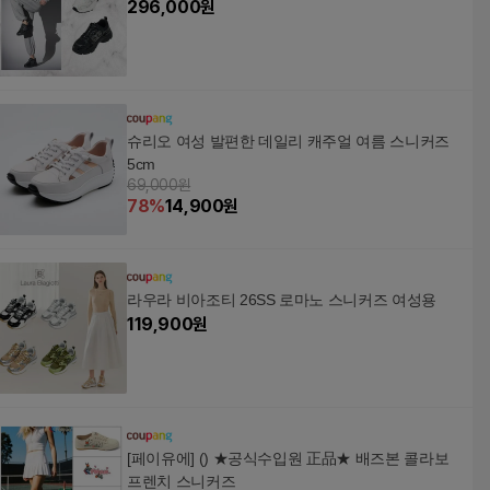
296,000
원
슈리오 여성 발편한 데일리 캐주얼 여름 스니커즈
5cm
69,000원
78
%
14,900
원
라우라 비아조티 26SS 로마노 스니커즈 여성용
119,900
원
[페이유에] () ★공식수입원 正品★ 배즈본 콜라보
프렌치 스니커즈