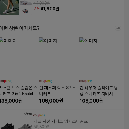
44,900원
7
%
41,900
원
이런 상품 어떠세요?
카스텔 보스 슬립온 스
킨 재스퍼 락스 SP 스
킨 하우저 슬라이드 남
니커즈 2 in 1 Kastel Vo
니커즈
성 스니커즈 자바사파
ss Slip-on Sneakers
리
139,000
원
109,000
원
109,000
원
지프 남성 액티브 워킹스니커즈
59,800원