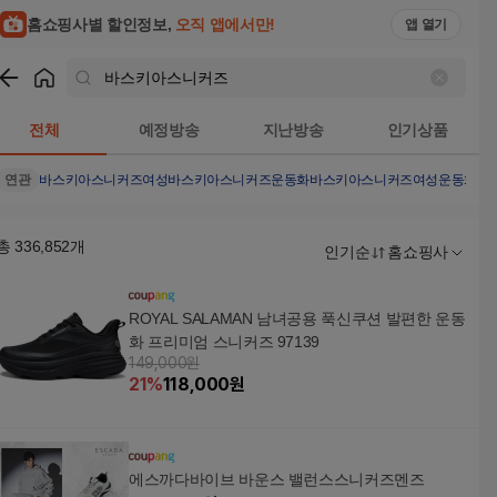
홈쇼핑사별 할인정보,
오직 앱에서만!
앱 열기
쇼핑
바스키아스니커즈
검색결과
전체
예정방송
지난방송
인기상품
연관
바스키아스니커즈여성
바스키아스니커즈운동화
바스키아스니커즈여성운동화
바
총
336,852
개
인기순
홈쇼핑사
ROYAL SALAMAN 남녀공용 푹신쿠션 발편한 운동
화 프리미엄 스니커즈 97139
149,000원
21
%
118,000
원
에스까다바이브 바운스 밸런스스니커즈멘즈