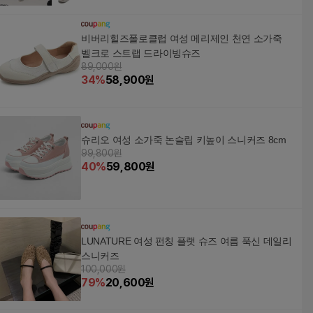
비버리힐즈폴로클럽 여성 메리제인 천연 소가죽
벨크로 스트랩 드라이빙슈즈
89,000원
34
%
58,900
원
슈리오 여성 소가죽 논슬립 키높이 스니커즈 8cm
99,800원
40
%
59,800
원
LUNATURE 여성 펀칭 플랫 슈즈 여름 푹신 데일리
스니커즈
100,000원
79
%
20,600
원