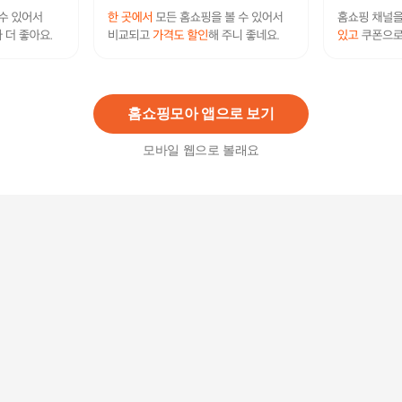
[바스키아 브쿠클린] 미디엄 플레어 스커트 여성 C
JBBWSK3B904N
32,000
원
홈쇼핑모아 앱으로 보기
모바일 웹으로 볼래요
[바스키아 브루클린] 시그니처 반팔 원피스 여성 C
JBBWDR3B901N
42,000
원
[바스키아 브루클린] 사선 절개 스커트 여성 CJBB
WSK3B903N
32,000
원