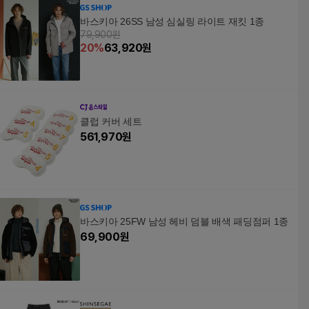
바스키아 26SS 남성 심실링 라이트 재킷 1종
79,900원
20
%
63,920
원
클럽 커버 세트
561,970
원
바스키아 25FW 남성 헤비 덤블 배색 패딩점퍼 1종
69,900
원