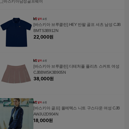
바스키아남성골프웨어
[바스키아 브루클린] HEY 반팔 골프 셔츠 남성 CJB
BMTS3B912N
22,000
원
[바스키아 브루클린] 디테처플 플리츠 스커트 여성
CJBBWSK3B905N
38,000
원
[바스키아 골프] 올메텍스 니트 구스다운 여성 CJB
AWJU2D904N
18,000
원