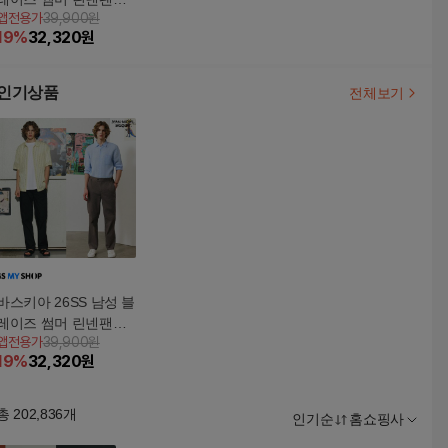
앱전용가
39,900원
1종
19
%
32,320
원
인기상품
전체보기
바스키아 26SS 남성 블
레이즈 썸머 린넨팬츠
앱전용가
39,900원
1종
19
%
32,320
원
총
202,836
개
인기순
홈쇼핑사