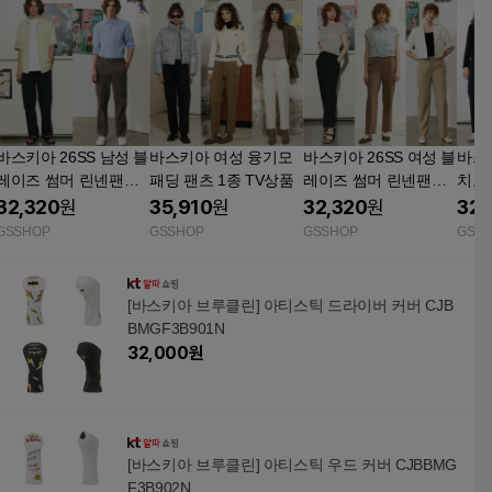
바스키아 26SS 남성 블
바스키아 여성 융기모
바스키아 26SS 여성 블
바스
레이즈 썸머 린넨팬츠
패딩 팬츠 1종 TV상품
레이즈 썸머 린넨팬츠
치노팬
1종 TV상품
1종 TV상품
32,320
원
35,910
원
32,320
원
32,
GSSHOP
GSSHOP
GSSHOP
GSS
[바스키아 브루클린] 아티스틱 드라이버 커버 CJB
BMGF3B901N
32,000
원
[바스키아 브루클린] 아티스틱 우드 커버 CJBBMG
F3B902N