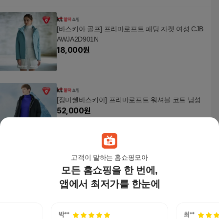
[바스키아 골프] 프리마로프트 패딩 자켓 여성 CJB
AWJA2D901N
18,000
원
[장미쉘바스키아] 프리마로프트 워셔블 코트 남성
52,000
원
고객이 말하는 홈쇼핑모아
모든 홈쇼핑을 한 번에,
[바스키아 브루클린] 브루클린 골프 티셔츠 남성 C
JBBMTS3B902N
앱에서 최저가를 한눈에
42,000
원