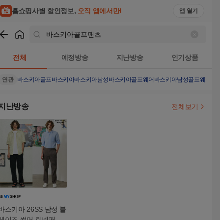
홈쇼핑사별 할인정보,
오직 앱에서만!
앱 열기
쇼핑
바스키아골프팬츠
검색결과
전체
예정방송
지난방송
인기상품
연관
바스키아골프
바스키아
바스키아남성
바스키아골프웨어
바스키아남성골프웨어
지난방송
전체보기
바스키아 26SS 남성 블
레이즈 썸머 린넨팬츠