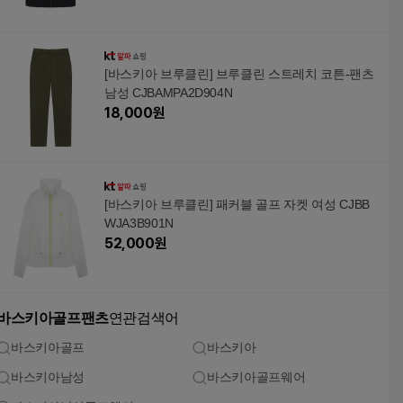
[바스키아 브루클린] 브루클린 스트레치 코튼-팬츠
남성 CJBAMPA2D904N
18,000
원
[바스키아 브루클린] 패커블 골프 자켓 여성 CJBB
WJA3B901N
52,000
원
바스키아골프팬츠
연관검색어
바스키아골프
바스키아
바스키아남성
바스키아골프웨어