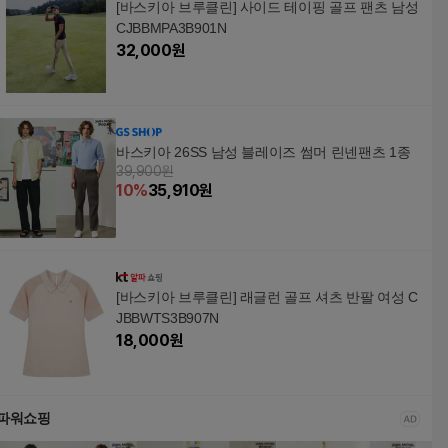
[바스키아 브루클린] 사이드 테이핑 골프 팬츠 남성
CJBBMPA3B901N
32,000
원
바스키아 26SS 남성 블레이즈 썸머 린넨팬츠 1종
39,900원
10
%
35,910
원
[바스키아 브루클린] 래글런 골프 셔츠 반팔 여성 C
JBBWTS3B907N
18,000
원
파워쇼핑