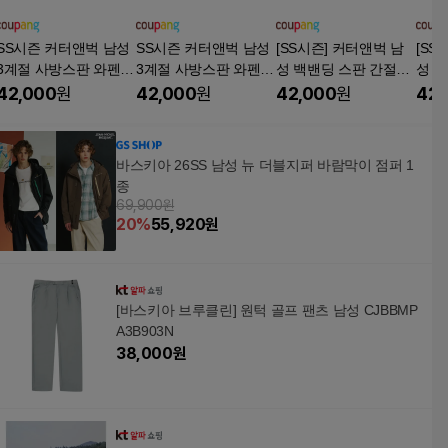
SS시즌 커터앤벅 남성
SS시즌 커터앤벅 남성
[SS시즌] 커터앤벅 남
[SS
3계절 사방스판 와펜
3계절 사방스판 와펜
성 백밴딩 스판 간절기
성 
골프팬츠 CBMPT3469
골프팬츠 CBMPT3469
골프팬츠 CBMPT5191
골프팬
42,000
원
42,000
원
42,000
원
42,
1
1
1
1
바스키아 26SS 남성 뉴 더블지퍼 바람막이 점퍼 1
종
69,900원
20
%
55,920
원
[바스키아 브루클린] 원턱 골프 팬츠 남성 CJBBMP
A3B903N
38,000
원