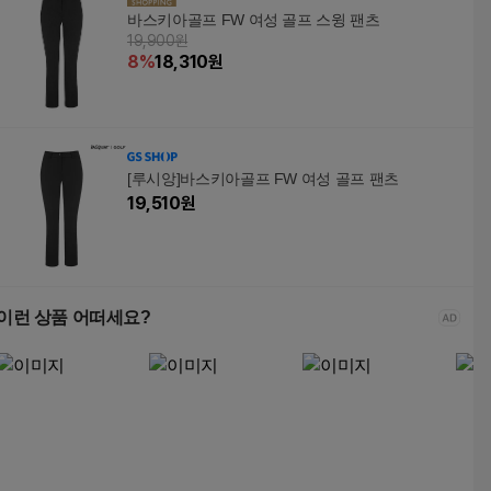
바스키아골프 FW 여성 골프 스윙 팬츠
19,900원
8
%
18,310
원
[루시앙]바스키아골프 FW 여성 골프 팬츠
19,510
원
이런 상품 어떠세요?