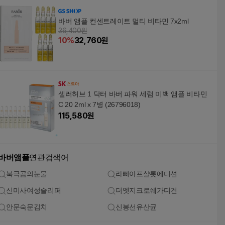
바버 앰플 컨센트레이트 멀티 비타민 7x2ml
36,400원
10
%
32,760
원
셀러허브 1 닥터 바버 파워 세럼 미백 앰플 비타민
C 20 2ml x 7병 (26796018)
115,580
원
바버앰플
연관검색어
북극곰의눈물
라삐아프샬롯에디션
신미사여성슬리퍼
더엣지크로쉐가디건
안문숙문김치
신봉선유산균