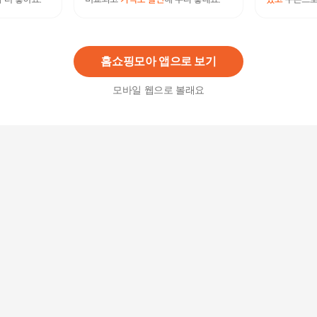
바버 앰플 컨센트레이트 리프트 익스프레스 7x2ml
40,750
원
홈쇼핑모아 앱으로 보기
모바일 웹으로 볼래요
바버 CP 앰플 컨센트레이트 된 ;제 24x2ml
74,440원
5
%
70,720
원
바버 앰플 컨센트레이트 퍼밍 , 성숙한 피부용 7x2
ml
40,040
원
바버 앰플 컨센트레이트 하이드라 플러스건성 피