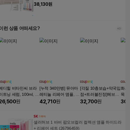
38,130
원
이런 상품 어떠세요?
메디힐 비타민씨 브라
[누적 340만병] 뮤아마
[각질 10층보습+약국입
화사
이트닝 세럼, 100ml, 1
레티놀 리페어 앰플, 트
점+트러블진정]헤브블
목 이
개
러블 진정 피지, 모공
루 더마 징크 말차 MX
미간 
26,500
원
42,710
원
32,700
원
30,
케어, 30ml, 2개, 30ml
800K 고함량 앰플, 1개,
프팅 
50ml
밍 앰플
셀러허브 1 바버 팝오브컬러 컬렉션 앰플 하이드라
+ 리페어 세트 (26796459)