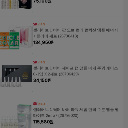
75,100
원
셀러허브 1 바버 팝 오브 컬러 컬렉션 앰플 에너지
+ 클리어 세트 (26796413)
134,950
원
셀러허브 1 바버 세이프 캡 앰플 마개 뚜껑 케이스
6개입 X 2세트 (26796429)
34,150
원
셀러허브 1 닥터 바버 파워 세럼 탄력 수분 앰플 펩
타이드 2ml x7 (26796020)
115,580
원