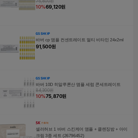
76,800원
10
%
69,120
원
바버 cp 앰플 컨센트레이트 멀티 비타민 24x2ml
91,500
원
바버 10D 히알루론산 앰플 세럼 콘세트레이트
84,300원
10
%
75,870
원
셀러허브 1 바버 스킨케어 앰플 + 클렌징밤 + 아이
크림 3종 세트 (26796452)