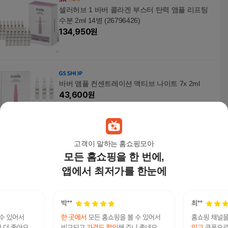
셀러허브 1 바버 콜라겐 부스터 탄력 앰플 리프팅
수분 2ml 14병 (26796426)
134,950
원
바버 앰플 컨센트레이션 액티브 나이트 7x 2ml
43,600
원
고객이 말하는 홈쇼핑모아
모든 홈쇼핑을 한 번에,
바버 앰플 컨센트레이트 - 하이드라 플러스 (for 드
라이 dehydrated skin) 7x2ml
앱에서 최저가를 한눈에
26,700
원