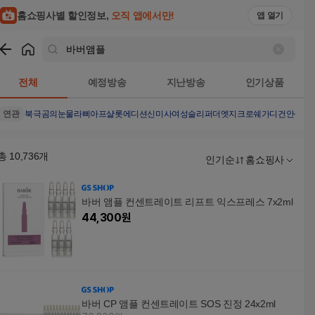
홈쇼핑사별 할인정보,
오직 앱에서만!
앱 열기
쇼핑
바버앰플
검색결과
전체
예정방송
지난방송
인기상품
연관
북극곰의눈물
라삐아프샬롯에디션
신미사여성슬리퍼
더엣지크로쉐가디건
안문숙
총
10,736
개
인기순
홈쇼핑사
바버 앰플 컨센트레이트 리프트 익스프레스 7x2ml
44,300
원
바버 CP 앰플 컨센트레이트 SOS 진정 24x2ml