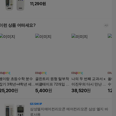
11,290
원
이런 상품 어떠세요?
쌤이랑 초등수학 분수
골든트리 원형 탈부착
나의 두 번째 교과서 x
쏠티
잡기 3학년+4학년 세트
버클테이프 72개입 찍
이진우의 다시 만난 경
수학
(총2권)
찍이테이프
제+우리는 왜 매번 경
25,200
원
5,400
원
38,520
원
12,
제위기를 겪어야 하는
가 세트
삼성엘지에어컨리모콘 에어컨리모콘 삼성 엘지 바
로사용