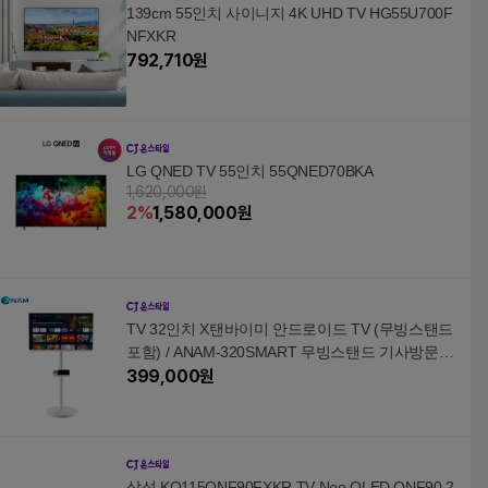
139cm 55인치 사이니지 4K UHD TV HG55U700F
NFXKR
792,710
원
LG QNED TV 55인치 55QNED70BKA
1,620,000원
2
%
1,580,000
원
TV 32인치 X탠바이미 안드로이드 TV (무빙스탠드
포함) / ANAM-320SMART 무빙스탠드 기사방문설
치
399,000
원
삼성 KQ115QNF90FXKR TV Neo QLED QNF90 2