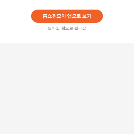
650,000
원
홈쇼핑모아 앱으로 보기
모바일 웹으로 볼래요
LG OLED TV 렌탈 77인치 OLED77A3MNA
138,900
원
[리퍼] 삼성 24년형 55인치 139cm 크리스탈 4K U
HD 스마트TV LED 55DU6900
670,000
원
삼성 UHD TV 렌탈 75인치 KQ75QC68AFXKR
51,900
원