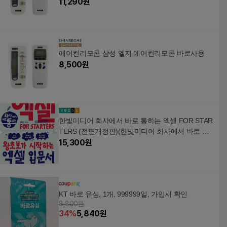
11,290
원
에어컨리모콘 삼성 엘지 에어컨리모콘 바로사용
8,500
원
한빛미디어 회사에서 바로 통하는 엑셀 FOR STAR
TERS (전면개정판)(한빛미디어 회사에서 바로 통
하는 엑셀 FOR STARTERS (전면개정판))
15,300
원
KT 바로 유심, 1개, 999999일, 가입시 확인
8,800원
34
%
5,840
원