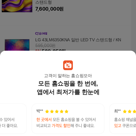
스탠드형
7,600,000
원
LG 43LM6350KNA 일반 LED TV 스탠드형 / KN
595,000원
1
%
589,050
원
고객이 말하는 홈쇼핑모아
모든 홈쇼핑을 한 번에,
삼성 KQ65QF8DAFXKR TV QLED 163cm 스탠드
형 / KN
앱에서 최저가를 한눈에
2,066,000원
1
%
2,045,340
원
[리퍼] 삼성 24년형 50인치 127cm 크리스탈 4K U
HD 스마트TV LED 50DU6900