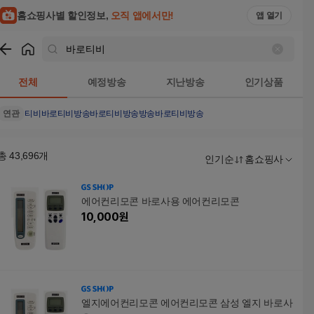
홈쇼핑사별 할인정보,
오직 앱에서만!
앱 열기
쇼핑
바로티비
검색결과
전체
예정방송
지난방송
인기상품
연관
티비
바로티비방송
바로티비방송방송
바로티비방송
총
43,696
개
인기순
홈쇼핑사
에어컨리모콘 바로사용 에어컨리모콘
10,000
원
엘지에어컨리모콘 에어컨리모콘 삼성 엘지 바로사