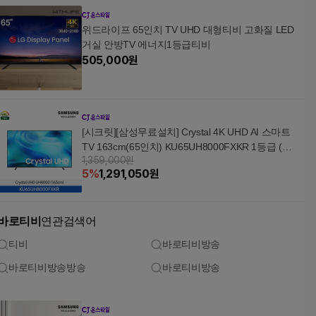
위드라이프 65인치 TV UHD 대형티비 고화질 LED
거실 안방TV 에너지1등급티비
505,000
원
[시크릿][삼성무료설치] Crystal 4K UHD AI 스마트
TV 163cm(65인치) KU65UH8000FXKR 1등급 (스
1,359,000원
탠드형)
5
%
1,291,050
원
바로티비
연관검색어
티비
바로티비방송
바로티비방송방송
바로티비방송