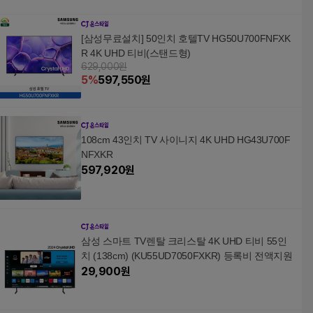
[삼성무료설치] 50인치 호텔TV HG50U700FNFXK
R 4K UHD 티비(스탠드형)
629,000원
5
%
597,550
원
108cm 43인치 TV 사이니지 4K UHD HG43U700F
NFXKR
597,920
원
삼성 스마트 TV렌탈 크리스탈 4K UHD 티비 55인
치 (138cm) (KU55UD7050FXKR) 등록비 전액지원
29,900
원