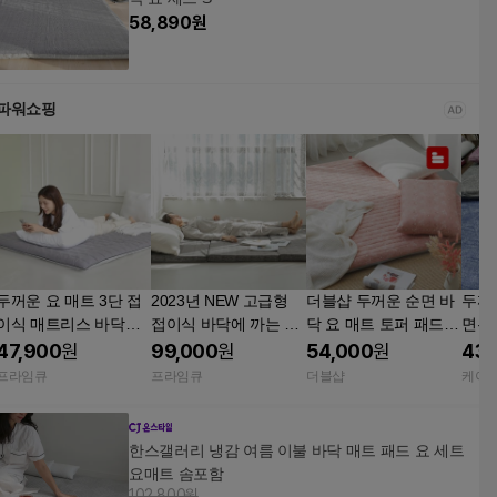
58,890
원
파워쇼핑
두꺼운 요 매트 3단 접
2023년 NEW 고급형
더블샵 두꺼운 순면 바
두꺼
이식 매트리스 바닥에
접이식 바닥에 까는 두
닥 요 매트 토퍼 패드
면누
까는 이불 2025 심플그
꺼운 요 매트 자취생 손
매트리스 자취 원룸 1
까는
47,900
원
99,000
원
54,000
원
43,
레이 S
님용 토퍼 이불
인용 데이지인디핑크
프라임큐
프라임큐
더블샵
케이
싱글
한스갤러리 냉감 여름 이불 바닥 매트 패드 요 세트
요매트 솜포함
102,800원