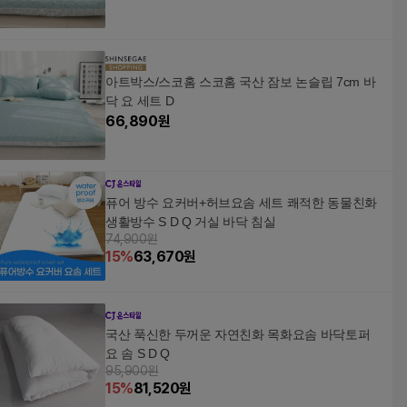
아트박스/스코홈 스코홈 국산 잠보 논슬립 7cm 바
닥 요 세트 D
66,890
원
퓨어 방수 요커버+허브요솜 세트 쾌적한 동물친화
생활방수 S D Q 거실 바닥 침실
74,900원
15
%
63,670
원
국산 푹신한 두꺼운 자연친화 목화요솜 바닥토퍼
요 솜 S D Q
95,900원
15
%
81,520
원