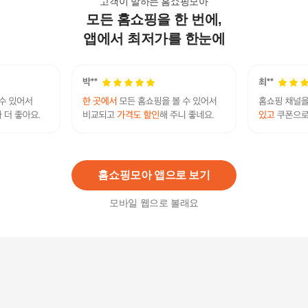
고객이 말하는 홈쇼핑모아
모든 홈쇼핑을 한 번에,
한스갤러리 누빔 이불 바닥 매트 패드 요 세트 요매
트 솜포함 MS
앱에서 최저가를 한눈에
52,800원
5
%
50,160
원
아르떼베딩 요이불 풀세트 손님용/기숙사용/펜션
용_퀸Q(2인용)
111,800
원
홈쇼핑모아 앱으로 보기
모바일 웹으로 볼래요
국산 푹신한 두꺼운 자연친화 목화요솜 바닥토퍼
요 솜 S D Q
95,900원
15
%
81,520
원