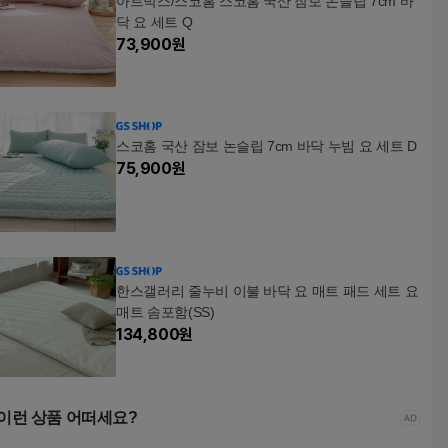
아트박스/스코홈 스코홈 국산 잠보 논슬립 7cm 바
닥 요 세트 Q
73,900
원
스코홈 국산 잠보 논슬립 7cm 바닥 누빔 요 세트 D
75,900
원
한스갤러리 줄누비 이불 바닥 요 매트 패드 세트 요
매트 솜포함(SS)
134,800
원
이런 상품 어떠세요?