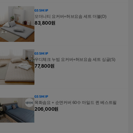
모더니티 요커버+허브요솜 세트 더블(D)
83,800
원
우디체크 누빔 요커버+허브요솜 세트 싱글(S)
77,800
원
목화솜요 + 순면커버 60수 마일드 퀸 베스트필
206,000
원