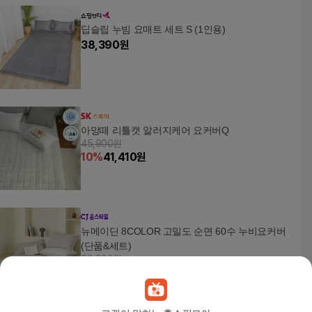
딥슬립 누빔 요매트 세트 S (1인용)
38,390
원
아망떼 리틀캣 알러지케어 요커버Q
45,900원
10
%
41,410
원
뉴메이딘 8COLOR 고밀도 순면 60수 누비요커버
(단품&세트)
59,900원
5
%
56,910
원