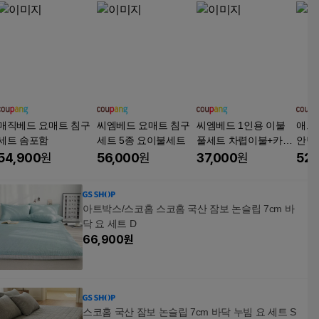
매직베드 요매트 침구
씨엠베드 요매트 침구
씨엠베드 1인용 이불
애프
세트 솜포함
세트 5종 요이불세트
풀세트 차렵이불+카페
안녕
트+베개커버+베개솜(4
브요
54,900
원
56,000
원
37,000
원
52,
종풀세트) 국내생산
아트박스/스코홈 스코홈 국산 잠보 논슬립 7cm 바
닥 요 세트 D
66,900
원
스코홈 국산 잠보 논슬립 7cm 바닥 누빔 요 세트 S