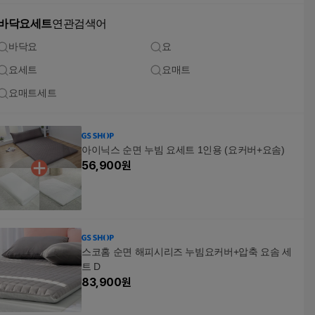
바닥요세트
연관검색어
바닥요
요
요세트
요매트
요매트세트
아이닉스 순면 누빔 요세트 1인용 (요커버+요솜)
56,900
원
스코홈 순면 해피시리즈 누빔요커버+압축 요솜 세
트 D
83,900
원