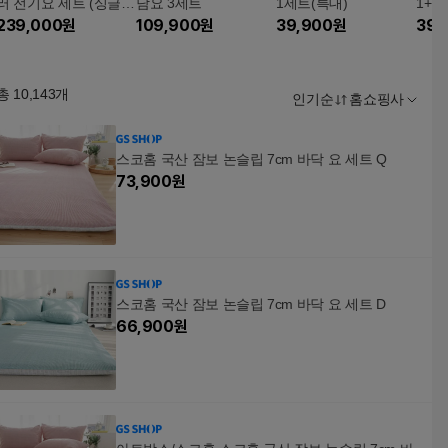
러 전기요 세트 (싱글(B
담요 3세트
1세트(특대)
1+1
KU151)+싱글(BKU10
239,000
원
109,900
원
39,900
원
39,
6))
총
10,143
개
인기순
홈쇼핑사
스코홈 국산 잠보 논슬립 7cm 바닥 요 세트 Q
73,900
원
스코홈 국산 잠보 논슬립 7cm 바닥 요 세트 D
66,900
원