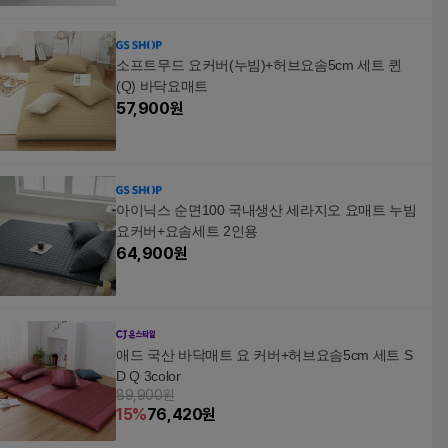
소프트무드 요커버(누빔)+허브요솜5cm 세트 퀸
(Q) 바닥요매트
57,900
원
아이닉스 순면100 국내생산 세라지오 요매트 누빔
요커버+요솜세트 2인용
64,900
원
애드 국산 바닥매트 요 커버+허브요솜5cm 세트 S
D Q 3color
89,900원
15
%
76,420
원