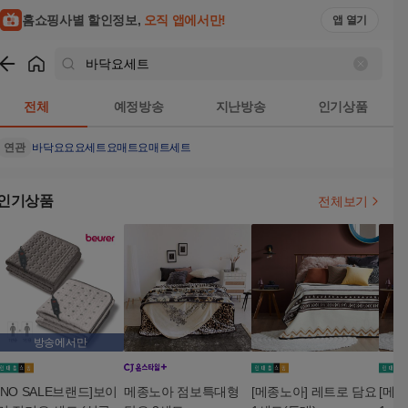
홈쇼핑사별 할인정보,
오직 앱에서만!
앱 열기
쇼핑
바닥요세트
검색결과
전체
예정방송
지난방송
인기상품
연관
바닥요
요
요세트
요매트
요매트세트
인기상품
전체보기
방송에서만
[NO SALE브랜드]보이
메종노아 점보특대형
[메종노아] 레트로 담요
[메종