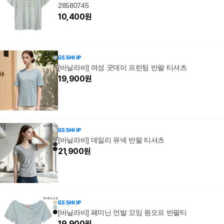
28580745
10,400
원
[바닐라비] 여성 굿데이 프린팅 반팔 티셔츠
19,900
원
[바닐라비] 데일리 유넥 반팔 티셔츠
21,900
원
[바닐라비] 페미닌 언발 꼬임 원오프 반팔티
19,900
원