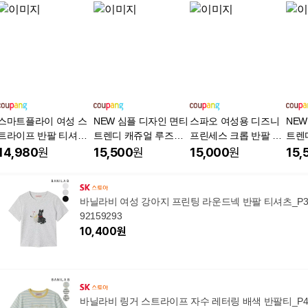
스마트플라이 여성 스
NEW 심플 디자인 면티
스파오 여성용 디즈니
NEW
트라이프 반팔 티셔츠
트렌디 캐쥬얼 루즈핏
프린세스 크롭 반팔 티
트렌
캐주얼 데일리 라운드
빅사이즈 1+1
셔츠 C
빅사이
14,980
원
15,500
원
15,000
원
15,
넥 슬림핏 티
바닐라비 여성 강아지 프린팅 라운드넥 반팔 티셔츠_P
92159293
10,400
원
바닐라비 링거 스트라이프 자수 레터링 배색 반팔티_P