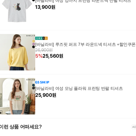
[바닐라비] 여성 강아지 프린팅 라운드넥 반팔 티셔츠
13,900
원
[바닐라비] 루즈핏 퍼프 7부 라운드넥 티셔츠 +할인쿠폰
26,900원
5
%
25,560
원
[바닐라비] 여성 모닝 플라워 프린팅 반팔 티셔츠
25,900
원
이런 상품 어떠세요?