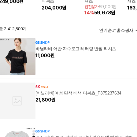
249,000
원
티셔츠
셔츠
셔츠
앱전용가
69,000원
204,000
원
163
14
%
59,678
원
총
2,412,800
개
인기순
홈쇼핑사
바닐라비 어반 자수로고 레터링 반팔 티셔츠
11,000
원
[바닐라비]여성 단색 배색 티셔츠_P375237634
21,800
원