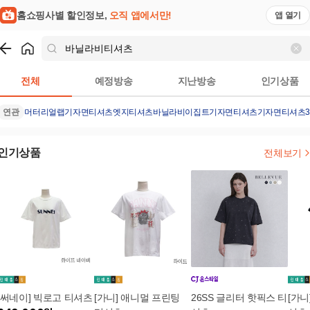
홈쇼핑사별 할인정보,
오직 앱에서만!
앱 열기
쇼핑
바닐라비티셔츠
검색결과
전체
예정방송
지난방송
인기상품
연관
머터리얼랩
기자면티셔츠
엣지티셔츠
바닐라비
이집트기자면티셔츠
기자면티셔츠
인기상품
전체보기
[써네이] 빅로고 티셔츠
[가니] 애니멀 프린팅
26SS 글리터 핫픽스 티
[가니