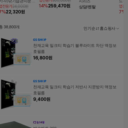
앱전용가
300,000원
카-이닦기습관사운드
시리즈
드북
14
%
259,470
원
앱전용가
24,000원
앱전
북
상담/렌탈
7
%
22,320
원
7
%
총
38,800
개
인기순
홈쇼핑사
천재교육 밀크티 학습기 블루라이트 차단 액정보
호필름
16,800
원
천재교육 밀크티 학습기 저반사 지문방지 액정보
호필름
9,400
원