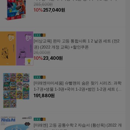
285,600원
10
%
257,040
원
[비상교육] 완자 고등 통합사회 1 2 낱권 세트 (전2
권) (2022 개정 교육) +할인쿠폰
26,000원
10
%
23,400
원
[미래엔아이세움] 슈뻘맨의 숨은 찾기 시리즈: 과학
1-7권+생물 1-3권+국어 1-2권+범인 1-2권 세트 (전
14
191,880
원
[미래엔] 고등 공통수학 2 자습서 (황선욱) (2022 개