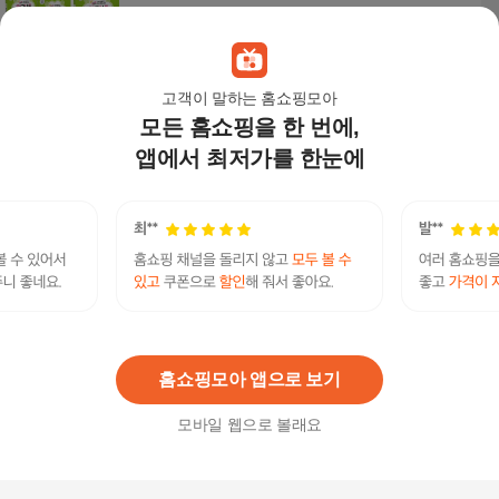
45,900
원
고객이 말하는 홈쇼핑모아
모든 홈쇼핑을 한 번에,
[5% H.Point]하늘을 나는 책시리즈 (전 7권) / 초등
교과연계도서 / 문학동화 / 창작그림책 / 초등학생
앱에서 최저가를 한눈에
추천도서
74,700
원
[미래엔] 고등 한국사 1 평가문제집 (강승호) (2022
개정 교육) +할인쿠폰
11,000원
10
%
9,900
원
홈쇼핑모아 앱으로 보기
모바일 웹으로 볼래요
[신사고] 쎈 개념연산 중등 수학 1-1 (2022 개정 교
육) +할인쿠폰
12,000원