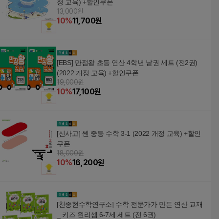
정 교육) +할인쿠폰
13,000원
10
%
11,700
원
[EBS] 만점왕 초등 연산 4학년 낱권 세트 (전2권)
(2022 개정 교육) +할인쿠폰
19,000원
10
%
17,100
원
[신사고] 쎈 중등 수학 3-1 (2022 개정 교육) +할인
쿠폰
18,000원
10
%
16,200
원
[천종현수학연구소] 수학 전문가가 만든 연산 교재
_ 키즈 원리셈 6-7세 세트 (전 6권)