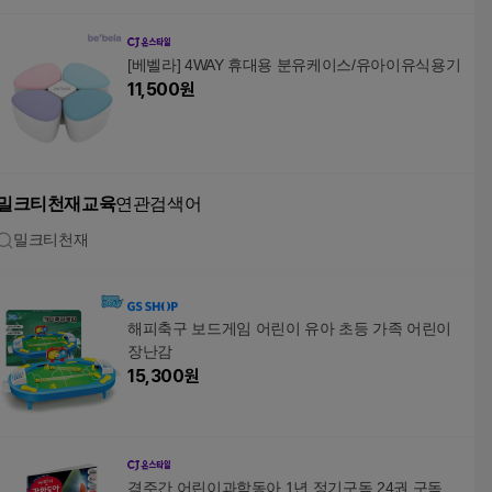
[베벨라] 4WAY 휴대용 분유케이스/유아이유식용기
11,500
원
밀크티천재교육
연관검색어
밀크티천재
해피축구 보드게임 어린이 유아 초등 가족 어린이
장난감
15,300
원
격주간 어린이과학동아 1년 정기구독 24권 구독