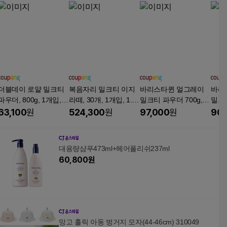
더블데이 로얄 밀크티
복음자리 밀크티 이지
바리스타퀸 얼그레이
바리
파우더, 800g, 1개입, 5
라떼, 30개, 1개입, 1.8k
밀크티 파우더 700g, 7
밀크티
개
g
00g, 1개입, 10개
00g,
63,100
원
524,300
원
97,000
원
90,
대용량샴푸473ml+헤어폴리쉬237ml
60,800
원
망고 홀릭 아동 벙거지 모자(44-46cm) 310049