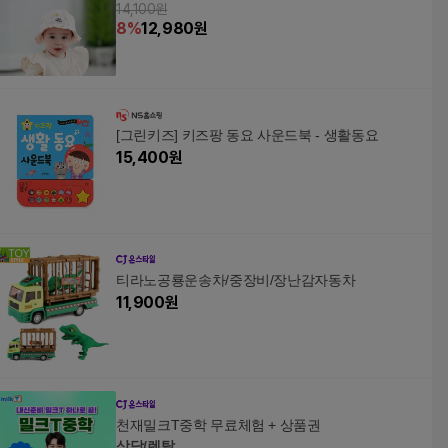
14,100원
8
%
12,980
원
[그린키즈] 키즈팡 동요 사운드북 - 생활동요
15,400
원
티라노공룡운송차/중장비/장난감자동차
11,900
원
천재밀크T중학 무료체험 + 상품권
상담/렌탈