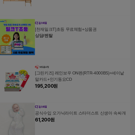
[천재밀크T]초등 무료체험+상품권
상담/렌탈
[그린키즈] 레인보우 ON펜(RTR-4000BS)+세이낱
말카드+인기동요CD
195,200
원
공식수입 오가닉라이트 스타더스트 신생아 속싸개
61,200
원