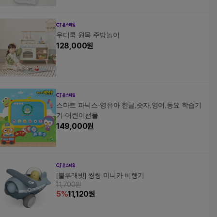
우디쿡 원목 주방놀이
128,000
원
스마트 파닉스-영유아 한글,슷자,영어,동요 학습기
기-어린이선물
149,000
원
[블루래빗] 씽씽 미니카 비행기
11,700원
5
%
11,120
원