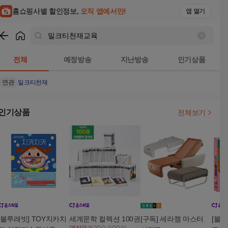
홈쇼핑사별 할인정보,
오직 앱에서만!
앱 열기
쇼핑
밀크티천재교육
검색결과
전체
예정방송
지난방송
인기상품
연관
밀크티천재
인기상품
전체보기
[블루래빗] TOY치카치
세계문학 컬렉션 100권
[구독] 세라젬 마스터
[블