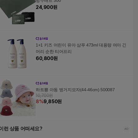
방수매트 300
24,900
원
1+1 키즈 어린이 유아 샴푸 473ml 대용량 여아 긴
머리 순한 티어프리
60,800
원
하트뿅 아동 벙거지모자(44-46cm) 500087
10,700원
8
%
9,850
원
이런 상품 어떠세요?