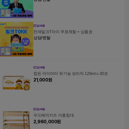
천재밀크T아이 무료체험 + 상품권
상담/렌탈
참든 아이야미 유기농 보리차 120ml x 20포
21,000
원
우드베어키즈 이층침대
2,960,000
원