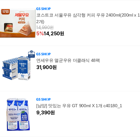
코스트코 서울우유 삼각형 커피 우유 2400ml(200ml x 1
2개)
14,990원
5
%
14,250
원
연세우유 멸균우유 더클래식 48팩
31,900
원
[남양] 맛있는 우유 GT 900ml X 1개 c40180_1
9,390
원