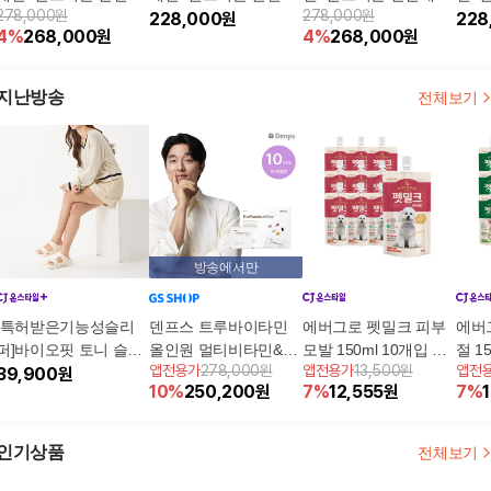
278,000원
278,000원
[더블] 덴프스 트루바이
[싱글] 덴프스 트루바이
228,000
원
[더블] 덴프스 트루바이
[싱글
228
4
%
268,000
원
4
%
268,000
원
타민 올인원 10박스
타민 올인원 5박스
타민 올인원 10박스
타민
지난방송
전체보기
방송에서만
[특허받은기능성슬리
덴프스 트루바이타민
에버그로 펫밀크 피부
에버
퍼]바이오핏 토니 슬리
올인원 멀티비타민&루
모발 150ml 10개입 강
절 1
앱전용가
278,000원
앱전용가
13,500원
앱전
퍼_밀크베이지
39,900
원
테인&밀크씨슬 10개월
아지 우유
지 
10
%
250,200
원
7
%
12,555
원
7
%
분
인기상품
전체보기