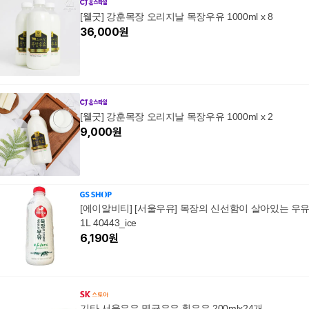
[웰굿] 강훈목장 오리지날 목장우유 1000ml x 8
36,000
원
[웰굿] 강훈목장 오리지날 목장우유 1000ml x 2
9,000
원
[에이알비티] [서울우유] 목장의 신선함이 살아있는 우
1L 40443_ice
6,190
원
기타 서울우유 멸균우유 흰우유 200mlx24개