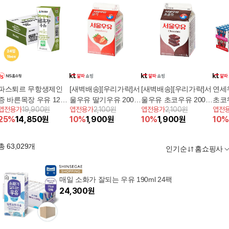
파스퇴르 무항생제인
[새벽배송][우리가락]서
[새벽배송][우리가락]서
연세
증 바른목장 우유 125
울우유 딸기우유 200M
울우유 초코우유 200M
초코우
앱전용가
19,900원
앱전용가
2,100원
앱전용가
2,100원
앱전
ml 24팩5%쿠폰+구매
L
L
딸기우
25
%
14,850
원
10
%
1,900
원
10
%
1,900
원
10
%
후 3천원 적립
(48팩
총
63,029
개
인기순
홈쇼핑사
매일 소화가 잘되는 우유 190ml 24팩
24,300
원