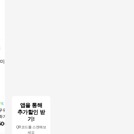
앱을 통해
우유 건국 착한목
와치아테 멸균우유 3.
miilk 한국제지 복사용
miilk 용
추가할인 받
화가잘되는멸균우
5%, 1L, 4개
지 80g
16,200
기!
입, 190ml, 24개
500
원
8,800
원
19,790
원
QR코드를 스캔해보
세요