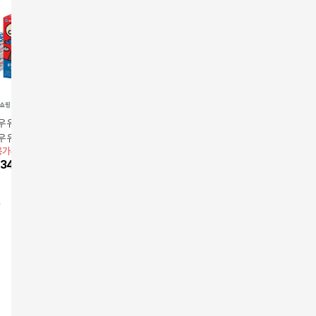
우유 마카다미아
건국유업 건국 멸균우
[새벽배송][우리가락]매
[새벽배송
유 190ml 24팩 +
유 200ml 24팩
일우유 ESL 900ML
울우유 나1
용가
38,500원
앱전용가
21,200원
앱전용가
4,700원
앱전용가
5
유 190ml 24팩
l
34,650
원
10
%
19,080
원
10
%
4,250
원
10
%
4,7
)