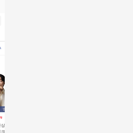
호나이스얼음정수기렌탈
청호나이스세니타
청호나이스뉴러블리트리
세탁가전렌탈
청호나
방송에서만
방송에서만
신상♥ 비타민+루테
덴프스 트루바이타민
밀크씨슬 한번에!
올인원 멀티비타민&루