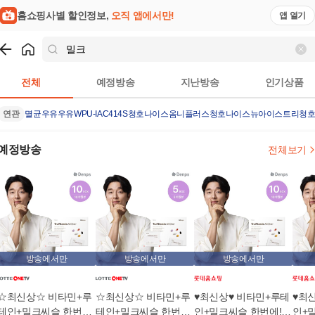
홈쇼핑사별 할인정보,
오직 앱에서만!
앱 열기
쇼핑
밀크
검색결과
전체
예정방송
지난방송
인기상품
연관
멸균우유
우유
WPU-IAC414S
청호나이스옴니플러스
청호나이스뉴아이스트리
청
예정방송
전체보기
방송에서만
방송에서만
방송에서만
☆최신상☆ 비타민+루
☆최신상☆ 비타민+루
♥최신상♥ 비타민+루테
♥최
테인+밀크씨슬 한번에!
테인+밀크씨슬 한번에!
인+밀크씨슬 한번에!
인+