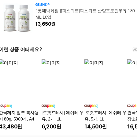
[ 롯데백화점 ][파스퇴르]파스퇴르 산양프로틴우유 180
ML 10입
13,650
원
이런 상품 어떠세요?
한국제지 밀크 복사용
[로켓프레시] 에쉬레 우
[로켓프레시] 에쉬레 우
건국
지 80g, 5000개, A4
유, 2개, 1L
유, 5개, 1L
장소
유 24
43,480
원
6,200
원
14,500
원
16,