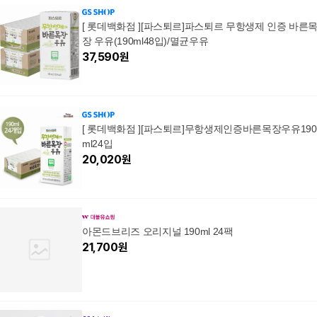
[ 롯데백화점 ][파스퇴르]파스퇴르 무항생제 인증 바른
장 우유(190ml48입)/멸균우유
37,590
원
[ 롯데백화점 ][파스퇴르]무항생제인증바른목장우유190
ml24입
20,020
원
아몬드브리즈 오리지널 190ml 24팩
21,700
원