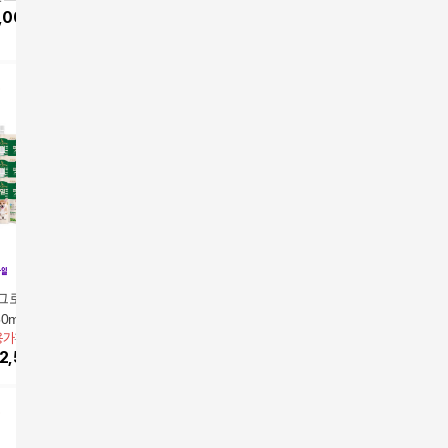
앱전용가
278,000원
] 덴프스 트루바이
,000
원
테인&밀크씨슬 10개월
10
%
250,200
원
 올인원 5박스
분
방송에서만
방
그로 펫밀크 눈 관
[펫밀크 150ml] 데이스
☆최신상☆ 비타민+루
☆최신상
50ml 10개입 강아
포 코엔자임Q10 라지
테인+밀크씨슬 한번에!
테인+밀크
용가
13,500원
앱전용가
55,900원
278,000원
우유
브리드 사료 10kg
[더블] 덴프스 트루바이
[싱글] 
228,00
12,555
원
7
%
51,987
원
4
%
268,000
원
타민 올인원 10박스
타민 올인