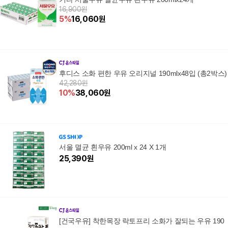
16,900원
5
%
16,060
원
후디스 소화 편한 우유 오리지널 190mlx48입 (총2박스)
42,280원
10
%
38,060
원
서울 멸균 흰우유 200ml x 24 X 1개
25,390
원
[건국우유] 착한목장 락토프리 소화가 잘되는 우유 190