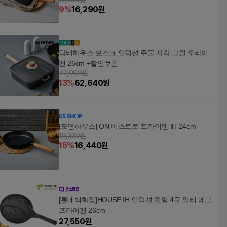
9
%
16,290
원
닥터하우스 보스크 인덕션 주물 사각 그릴 후라이
팬 26cm +할인쿠폰
72,000원
13
%
62,640
원
[모던하우스] ON 비스트로 프라이팬 IH 24cm
19,330원
15
%
16,440
원
[롯데백화점]HOUSE IH 인덕션 원형 4구 멀티 에그
프라이팬 26cm
27,550
원