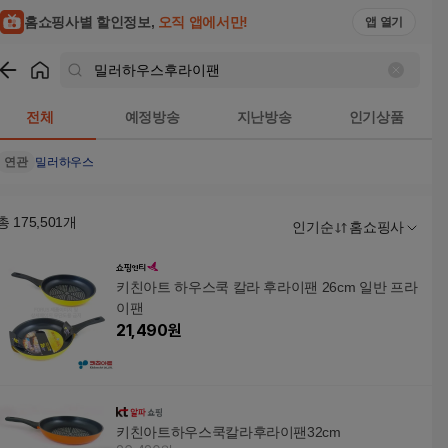
홈쇼핑사별 할인정보,
오직 앱에서만!
앱 열기
쇼핑
밀러하우스후라이팬
검색결과
전체
예정방송
지난방송
인기상품
연관
밀러하우스
총
175,501
개
인기순
홈쇼핑사
키친아트 하우스쿡 칼라 후라이팬 26cm 일반 프라
이팬
21,490
원
키친아트하우스쿡칼라후라이팬32cm