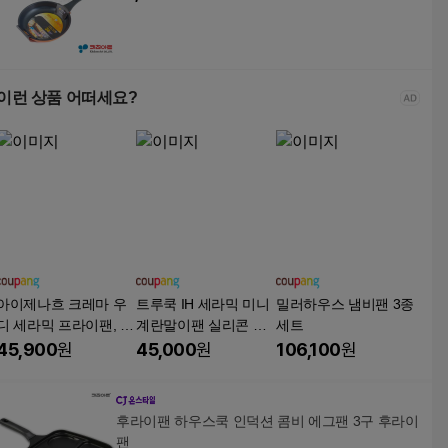
이런 상품 어떠세요?
아이제나흐 크레마 우
트루쿡 IH 세라믹 미니
밀러하우스 냄비팬 3종
디 세라믹 프라이팬, 1
계란말이팬 실리콘 뒤
세트
세트, 프라이팬 20cm
집개 세트, 1세트, 미니
45,900
원
45,000
원
106,100
원
+궁중팬 20cm+계란말
계란말이팬 + 미니 뒤
이팬 18cm, 화이트 크
집개, 베이지
림
후라이팬 하우스쿡 인덕션 콤비 에그팬 3구 후라이
팬