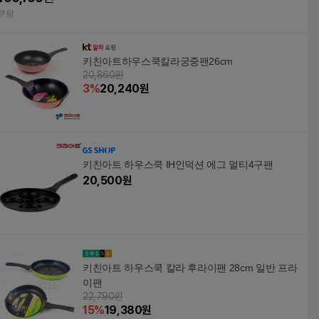
20cm
쿠팡
키친아트하우스쿡칼라궁중팬26cm
20,860원
3
%
20,240
원
키친아트 하우스쿡 IH인덕션 에그 멀티4구팬
20,500
원
키친아트 하우스쿡 칼라 후라이팬 28cm 일반 프라
이팬
22,790원
15
%
19,380
원