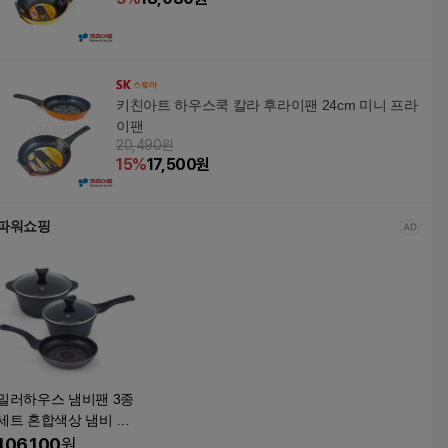
키친아트 하우스쿡 칼라 후라이팬 24cm 미니 프라
이팬
20,490원
15
%
17,500
원
파워쇼핑
밀러하우스 냄비팬 3종
트 혼합색상 냄비 18
cm + 20cm + 프라이팬
106,100
원