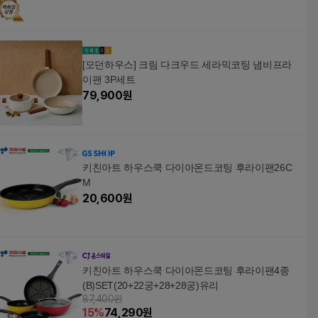
[모던하우스] 크림 다크우드 세라믹코팅 냄비프라
이팬 3P세트
79,900
원
키친아트 하우스쿡 다이아몬드코팅 후라이팬26C
M
20,600
원
키친아트 하우스쿡 다이아몬드코팅 후라이팬4종
(B)SET(20+22궁+28+28궁)유리
87,400원
15
%
74,290
원