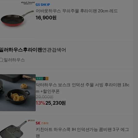
어바웃하우스 무쇠주물 후라이팬 20cm 레드
16,900
원
밀러하우스후라이팬
연관검색어
밀러하우스
닥터하우스 보스크 인덕션 주물 서빙 후라이팬 18c
m +할인쿠폰
29,000원
13
%
25,230
원
키친아트 하우스쿡 IH 인덕션가능 콤비팬 3구 에그
팬