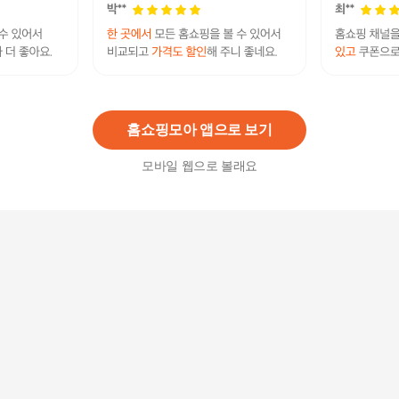
키친아트 하우스쿡 칼라 후라이팬 20cm 미니 프라
이팬
18,190
원
홈쇼핑모아 앱으로 보기
모바일 웹으로 볼래요
키친아트 하우스쿡 다이아몬드코팅 후라이팬28C
M +할인쿠폰
26,500원
18
%
21,730
원
하우스쿡 칼라 궁중팬 22cm 웍 볶음팬 중식
22,130
원