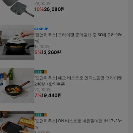
28,900원
10
%
26,080
원
[홈앤하우스] 프라이팬 종이덮개 중 50매 (18~26c
m)
12,900원
5
%
12,260
원
[모던하우스] 네오 비스트로 인덕션겸용 프라이팬
24CM +할인쿠폰
20,900원
7
%
19,440
원
[모던하우스] ON 비스트로 계란말이팬 IH 17x23c
m
17,900원