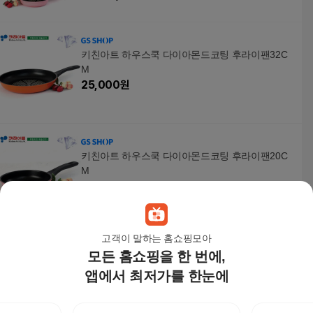
키친아트 하우스쿡 다이아몬드코팅 후라이팬32C
M
25,000
원
키친아트 하우스쿡 다이아몬드코팅 후라이팬20C
M
17,700
원
고객이 말하는 홈쇼핑모아
모든 홈쇼핑을 한 번에,
[모던하우스] 가스하이라이트용 주물프라이팬 2P
웍28+팬28 +할인쿠폰
앱에서 최저가를 한눈에
35,900원
9
%
32,670
원