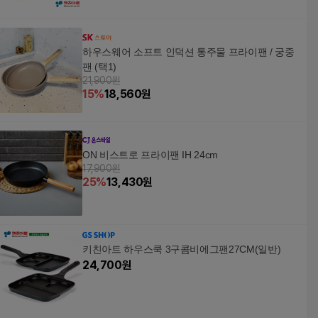
하우스웨어 소프트 인덕션 통주물 프라이팬 / 궁중
팬 (택1)
21,900원
15
%
18,560
원
ON 비스트로 프라이팬 IH 24cm
17,900원
25
%
13,430
원
키친아트 하우스쿡 3구콤비에그팬27CM(일반)
24,700
원