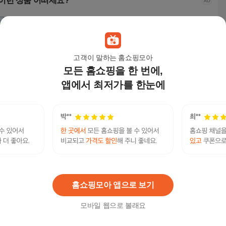
이런 상품 어떠세요?
고객이 말하는 홈쇼핑모아
모든 홈쇼핑을 한 번에,
앱에서 최저가를 한눈에
숲을담은 감사패 환갑
굿프 24K 99.9% 순금
굿프 24K 99.9% 순금
더좋
선물 상패
퇴직 감사패 기업 근속
퇴직 감사패 기업 근속
상패
공로패 주문제작, 문구
공로패 주문제작, 문구
로패
50,800
원
93,000
원
103,000
원
99,
형.기념패
형.공로
기념패
미필대학생작업대출 탤ㄹH문의 Banonpi 바넌피
선불유심내구제 예천군24시간당일소액급전대출
연관검색어
돈많이버는앱테크 대포유심가격
대학생작업
대학생작업대출
홈쇼핑모아 앱으로 보기
모바일 웹으로 볼래요