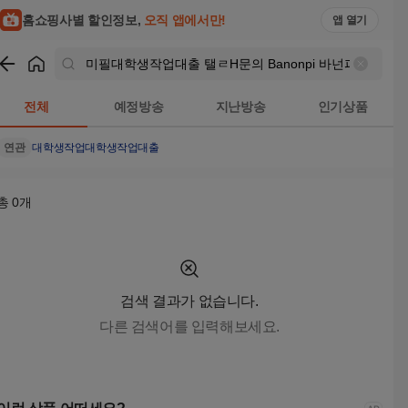
미필대학생작업대출 탤ㄹH문의 Banonpi 바넌피선불유심내구제
홈쇼핑사별 할인정보,
오직 앱에서만!
앱 열기
쇼핑
미필대학생작업대출 탤ㄹH문의 Banonpi 바넌피선불유
전체
예정방송
지난방송
인기상품
연관
대학생작업
대학생작업대출
총
0
개
검색 결과가 없습니다.
다른 검색어를 입력해보세요.