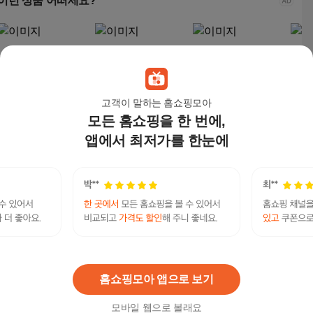
이런 상품 어떠세요?
고객이 말하는 홈쇼핑모아
모든 홈쇼핑을 한 번에,
앱에서 최저가를 한눈에
미야미 반팔 44-120 빅
마쿠쿠 1+1 세트 스마
뜨왈 빅사이즈 원피스
미야미
사이즈 원피스 잠옷 홈
일 여성 잠옷 홈웨어 원
잠옷 홈웨어 임부복 빅
사이
웨어 파자마 오버핏 뜨
피스 반팔 롱 티셔츠
사이즈 오버핏 77 88
웨어
17,890
원
12,800
원
15,500
원
17,
왈 감성 임부복 가능
사이즈
왈 
미프진 판매 정보가 모인 곳 낙태수술가능한 곳 - 미
연관검색어
프진 낙태약 구입 공식홈페이지 Mife123.xyz
미프진
미프진낙태약
미프진낙태
낙태약
홈쇼핑모아 앱으로 보기
모바일 웹으로 볼래요