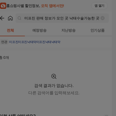
홈쇼핑사별 할인정보,
오직 앱에서만!
앱 열기
쇼핑
미프진 판매 정보가 모인 곳 낙태수술가능한 곳 - 미프진 낙태약 
전체
예정방송
지난방송
인기상품
연관
미프진
미프진낙태약
미프진낙태
낙태약
총
0
개
검색 결과가 없습니다.
다른 검색어를 입력해보세요.