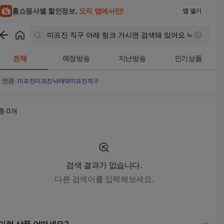
홈쇼핑사별 할인정보,
오직 앱에서만!
앱 열기
쇼핑
미프진 직구 아래 링크 가시면 검색돼 있어요 낙태수술가능한 곳 -
전체
예정방송
지난방송
인기상품
연관
미프진
미프진낙태약
미프진직구
총
0
개
검색 결과가 없습니다.
다른 검색어를 입력해보세요.