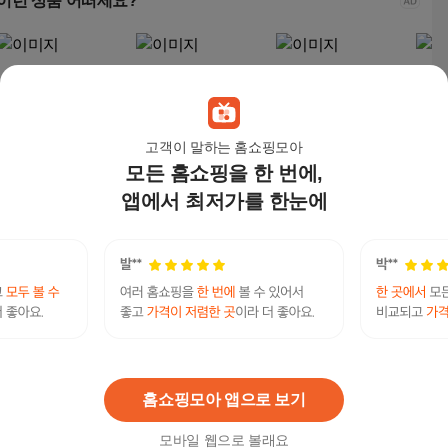
이런 상품 어떠세요?
고객이 말하는 홈쇼핑모아
모든 홈쇼핑을 한 번에,
앱에서 최저가를 한눈에
드리미 펫 공기청정기,
LG전자 퓨리케어 360
코웨이 에어 카트리지
LG전
혼합색상, FP10
도 오브제컬렉션 플러
공기청정기 60㎡, AP-1
도 H
스 공기청정기 100㎡
821F, 도브화이트
532,530
원
732,350
원
269,000
원
357
방문설치
미프진 직구 아래 링크 가시면 검색돼 있어요 낙태
수술가능한 곳 - 미프진 낙태약 구입 공식홈페이지
연관검색어
Mife123.xyz
미프진
미프진낙태약
미프진직구
홈쇼핑모아 앱으로 보기
모바일 웹으로 볼래요