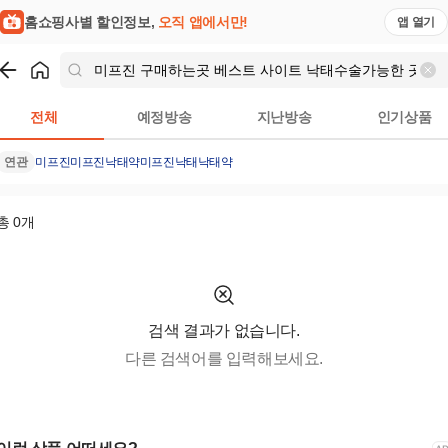
홈쇼핑사별 할인정보,
오직 앱에서만!
앱 열기
쇼핑
미프진 구매하는곳 베스트 사이트 낙태수술가능한 곳 - 미프진 낙
전체
예정방송
지난방송
인기상품
연관
미프진
미프진낙태약
미프진낙태
낙태약
총
0
개
검색 결과가 없습니다.
다른 검색어를 입력해보세요.