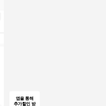
태약 구입 공식홈페이지 Mife123.xyz
검색결과
앱을 통해
추가할인 받