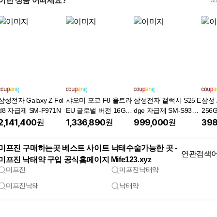
이런 상품 어떠세요?
삼성전자 Galaxy Z Fol
샤오미 포코 F8 울트라
삼성전자 갤럭시 S25 E
삼성 
d8 자급제 SM-F971N
EU 글로벌 버전 16GB,
dge 자급제 SM-S937
256
블루, 512GB
N, 티타늄 실버, 256GB
성품:
2,141,400
원
1,336,890
원
999,000
원
398
+ 보
름 /
미프진 구매하는곳 베스트 사이트 낙태수술가능한 곳 -
Re:t
연관검색
미프진 낙태약 구입 공식홈페이지 Mife123.xyz
파이
미프진
미프진낙태약
미프진낙태
낙태약