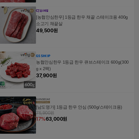
[농협안심한우] 1등급 한우 채끝 스테이크용 400g
소고기 채끝살
49,500
원
농협안심한우 1등급 한우 큐브스테이크 600g(300
g x 2팩)
37,900
원
[남도명가] 1등급 한우 안심 (500g/스테이크용)
75,900원
17
%
63,000
원