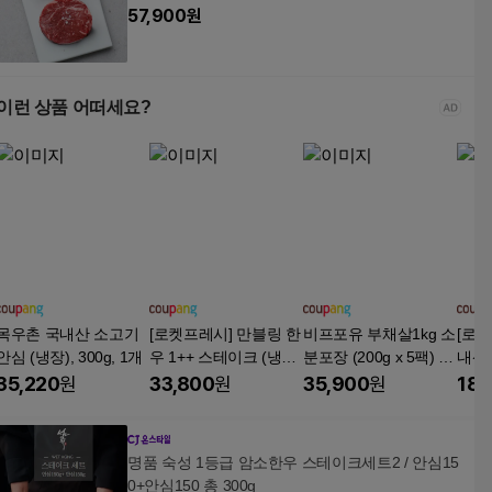
57,900
원
이런 상품 어떠세요?
목우촌 국내산 소고기
[로켓프레시] 만블링 한
비프포유 부채살1kg 소
[로켓
안심 (냉장), 300g, 1개
우 1++ 스테이크 (냉
분포장 (200g x 5팩) /
내산
동), 150g, 2개
(250g x 4팩) 스테이크/
이크용 
35,220
원
33,800
원
35,900
원
187
슬라이스/큐브 소고기,
개
1개
명품 숙성 1등급 암소한우 스테이크세트2 / 안심15
0+안심150 총 300g