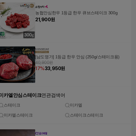
농협안심한우 1등급 한우 큐브스테이크 300g
21,900
원
[남도명가] 1등급 한우 안심 (250g/스테이크용)
40,900원
17
%
33,950
원
미카엘안심스테이크
연관검색어
스테이크
미카엘
미카엘스테이크
스테이크스테이크