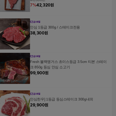
45,500원
7
%
42,320
원
안심 1등급 300g / 스테이크전용
38,300
원
Fresh 블랙앵거스 초이스등급 3.5cm 티본 스테이
크 850g 등심 안심 소고기
99,900
원
안심한우] 1등급 등심스테이크 300g내외
29,900
원