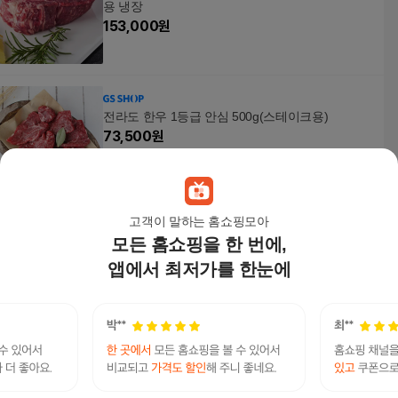
용 냉장
153,000
원
전라도 한우 1등급 안심 500g(스테이크용)
73,500
원
고객이 말하는 홈쇼핑모아
모든 홈쇼핑을 한 번에,
[구미우] 1++9등급 한우 안심 200g 스테이크용 냉
장
앱에서 최저가를 한눈에
45,900
원
몽테이블 1등급 한우 안심 스테이크용(냉장) 250g
2팩