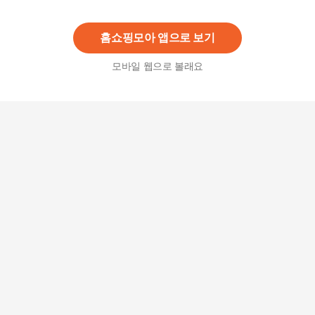
63,900
원
홈쇼핑모아 앱으로 보기
모바일 웹으로 볼래요
명품 숙성 1등급 암소한우 안심 200g 300g 500g
구이용/스테이크용
36,200
원
[설성목장] 1++등급 무항생제 한우 안심 스테이크
용 200g
56,200원
6
%
52,830
원
Fresh 소고기 등심 안심 티본 스테이크 블랙앵거스
초이스등급 3.5cm 750g