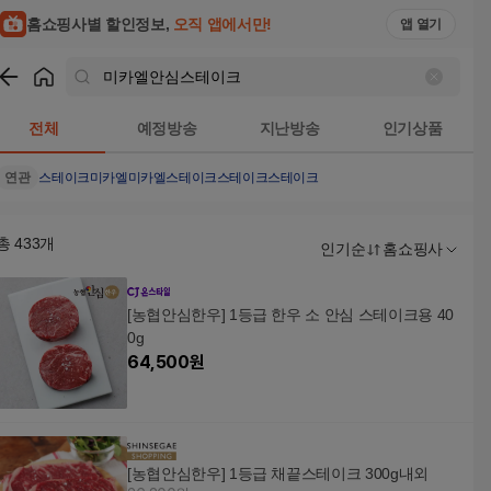
홈쇼핑사별 할인정보,
오직 앱에서만!
앱 열기
쇼핑
미카엘안심스테이크
검색결과
전체
예정방송
지난방송
인기상품
연관
스테이크
미카엘
미카엘스테이크
스테이크스테이크
총
433
개
인기순
홈쇼핑사
[농협안심한우] 1등급 한우 소 안심 스테이크용 40
0g
64,500
원
[농협안심한우] 1등급 채끝스테이크 300g내외