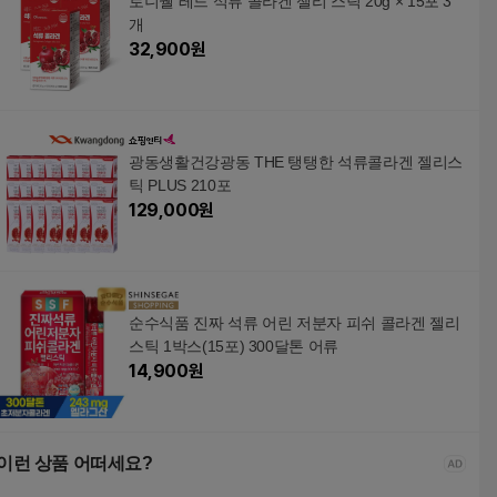
로니웰 레드 석류 콜라겐 젤리 스틱 20g × 15포 3
개
32,900
원
광동생활건강광동 THE 탱탱한 석류콜라겐 젤리스
틱 PLUS 210포
129,000
원
순수식품 진짜 석류 어린 저분자 피쉬 콜라겐 젤리
스틱 1박스(15포) 300달톤 어류
14,900
원
이런 상품 어떠세요?