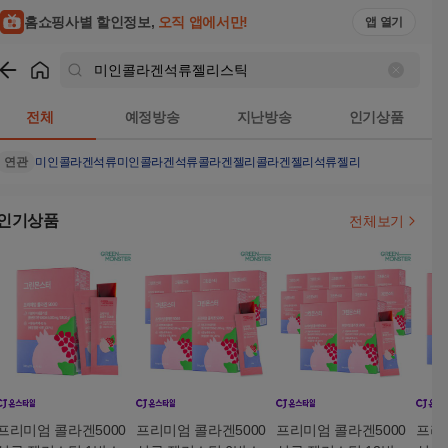
홈쇼핑사별 할인정보,
오직 앱에서만!
앱 열기
쇼핑
미인콜라겐석류젤리스틱
검색결과
전체
예정방송
지난방송
인기상품
연관
미인콜라겐석류
미인콜라겐
석류콜라겐젤리
콜라겐젤리
석류젤리
인기상품
전체보기
프리미엄 콜라겐5000
프리미엄 콜라겐5000
프리미엄 콜라겐5000
프리