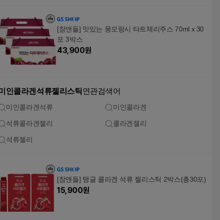
[참앤들] 맛있는 몽모랑시 타트체리주스 70ml x 30
포 3박스
43,900
원
미인콜라겐석류젤리스틱
연관검색어
미인콜라겐석류
미인콜라겐
석류콜라겐젤리
콜라겐젤리
석류젤리
[참앤들] 탱글 콜라겐 석류 젤리스틱 2박스(총30포)
15,900
원