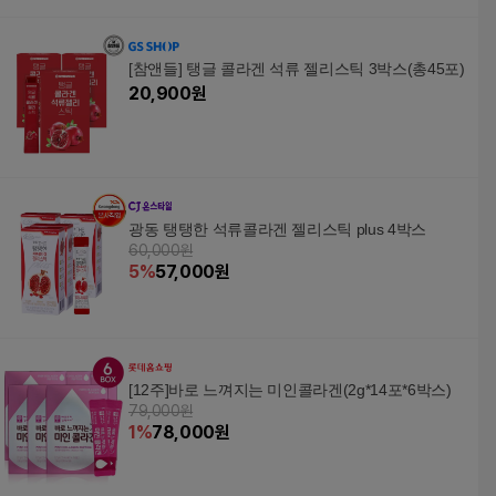
[참앤들] 탱글 콜라겐 석류 젤리스틱 3박스(총45포)
20,900
원
광동 탱탱한 석류콜라겐 젤리스틱 plus 4박스
60,000원
5
%
57,000
원
[12주]바로 느껴지는 미인콜라겐(2g*14포*6박스)
79,000원
1
%
78,000
원