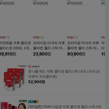
자연채움 석류 콜라겐
프리미엄 미녀의 석류
프리미엄 미녀의 석류
저분
엘라스틴 100포, 1개,
콜라겐 젤리 스틱 터키
콜라겐 젤리 스틱 터키
리 
1.2kg
산 튀르키예산 석류 농
산 튀르키예산 석류 농
과즙 
18,810
원
23,800
원
80,800
원
100
축액 피쉬콜라겐
축액 피쉬콜라겐
라겐
10개,
로니웰 레드 석류 콜라겐 젤리스틱 15포 x 5개 (초
저분자 피쉬콜라겐)
52,900
원
[300달톤] GNM 이성경 석류 콜라겐 젤리 스틱 1박