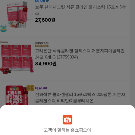
보뚜 뷰티시크릿 석류 콜라겐 젤리스틱 15포 x 3박
스
27,600
원
고려은단 석류콜라겐 젤리스틱 저분자피쉬콜라겐
14포 6개 G (27759334)
84,900
원
진짜석류 콜라겐젤리 15포x1박스 300달톤 저분자
콜라겐스틱 비타민C 글루타치온
13,900원
10
%
12,510
원
고객이 말하는 홈쇼핑모아