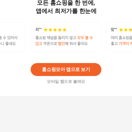
모든 홈쇼핑을 한 번에,
보뚜 뷰티시크릿 석류 콜라겐 젤리스틱 15포 x 2박
스
앱에서 최저가를 한눈에
19,500
원
석류콜라겐 젤리 스틱 10박스 (총 140포) 300달톤
저분자피쉬콜라겐
109,900
원
홈쇼핑모아 앱으로 보기
모바일 웹으로 볼래요
더조은 석류 콜라겐 젤리스틱 20g 60포 2박스
71,000원
15
%
60,350
원
석류콜라겐 젤리 스틱 4박스 (총 56포) 300달톤 저