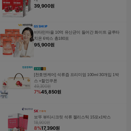
39,900
원
비타민마을 10억 유산균이 들어간 화이트 글루타
치온 6박스 총180포
95,900
원
[천호엔케어] 석류즙 프리미엄 100ml 30개입 1박
스 +할인쿠폰
49,300원
7
%
45,850
원
보뚜 뷰티시크릿 석류 젤리스틱 15포x1박스
18,900원
8
%
17,390
원