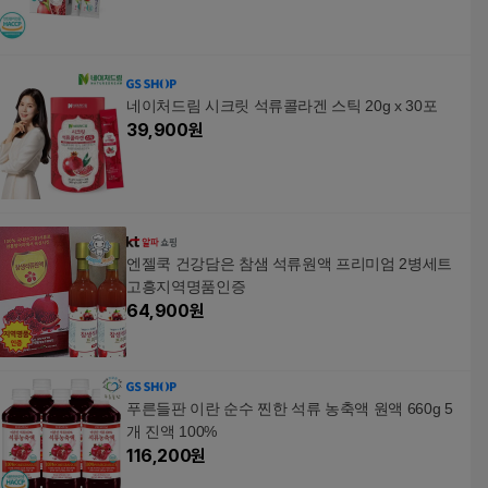
네이처드림 시크릿 석류콜라겐 스틱 20g x 30포
39,900
원
엔젤쿡 건강담은 참샘 석류원액 프리미엄 2병세트
고흥지역명품인증
64,900
원
푸른들판 이란 순수 찐한 석류 농축액 원액 660g 5
개 진액 100%
116,200
원