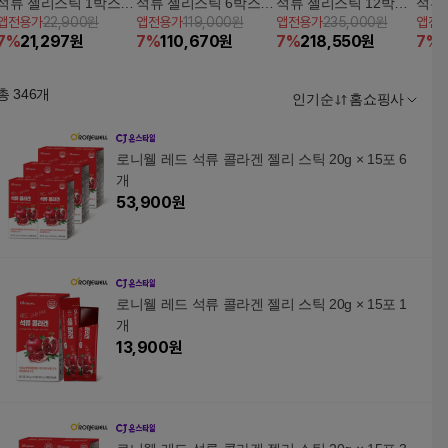
석류 젤리스틱 1박스
석류 젤리스틱 6박스
석류 젤리스틱 12박스
석류
앱전용가
22,900원
앱전용가
119,000원
앱전용가
235,000원
앱전
(15일분)
(3개월분)
(6개월분)
(1개
7
%
21,297
원
7
%
110,670
원
7
%
218,550
원
7
%
총
346
개
인기순
홈쇼핑사
로니웰 레드 석류 콜라겐 젤리 스틱 20g × 15포 6
개
53,900
원
로니웰 레드 석류 콜라겐 젤리 스틱 20g × 15포 1
개
13,900
원