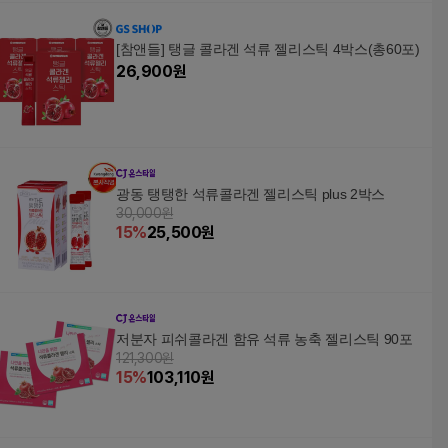
[참앤들] 탱글 콜라겐 석류 젤리스틱 4박스(총60포)
26,900
원
광동 탱탱한 석류콜라겐 젤리스틱 plus 2박스
30,000원
15
%
25,500
원
저분자 피쉬콜라겐 함유 석류 농축 젤리스틱 90포
121,300원
15
%
103,110
원