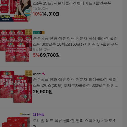
스(총 15포)/저분자콜라겐펩타이드 +할인쿠폰
15,900원
10
%
14,310
원
순수식품 진짜 석류 어린 저분자 피쉬 콜라겐 젤리
스틱 300달톤 10박스(150포) / 비타민C +할인쿠폰
94,500원
5
%
89,780
원
순수식품 진짜 석류 어린 저분자 피쉬콜라겐 젤리
스틱 2박스(30포) 초저분자콜라겐 300달톤 터키산
석류
25,900
원
로니웰 레드 석류 콜라겐 젤리 스틱 20g × 15포 4
개