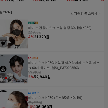
총
269
개
인기순
홈쇼핑사
미마 보건용마스크 소형 검정 30개입(KF80)
22,200원
4
%
21,320
원
미마마스크 KF80/소형/색상혼합미마 보건용 마스
크 60매 화이트+블랙_P370293503
53,910원
2
%
52,840
원
미마마스크 KF80 (초소형XS, 40개입)
40,400원
10
%
36,360
원