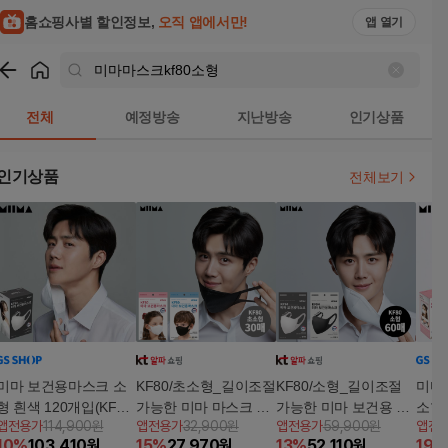
홈쇼핑사별 할인정보,
오직 앱에서만!
앱 열기
쇼핑
미마마스크kf80소형
검색결과
전체
예정방송
지난방송
인기상품
인기상품
전체보기
미마 보건용마스크 소
KF80/초소형_길이조절
KF80/소형_길이조절
미마
형 흰색 120개입(KF8
가능한 미마 마스크 30
가능한 미마 보건용 마
소형 
앱전용가
114,900원
앱전용가
32,900원
앱전용가
59,900원
앱전
0)
매
스크 60매
0)
10
%
103,410
원
15
%
27,970
원
13
%
52,110
원
19
%