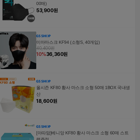
00매)
53,900
원
미마마스크 KF94 (소형S, 40개입)
40,400원
10
%
36,360
원
올시즌 KF80 황사 마스크 소형 50매 1BOX 국내생
산
18,600
원
[아따맘]베니앙 KF80 황사 마스크 소형 60매 스트
랩증정