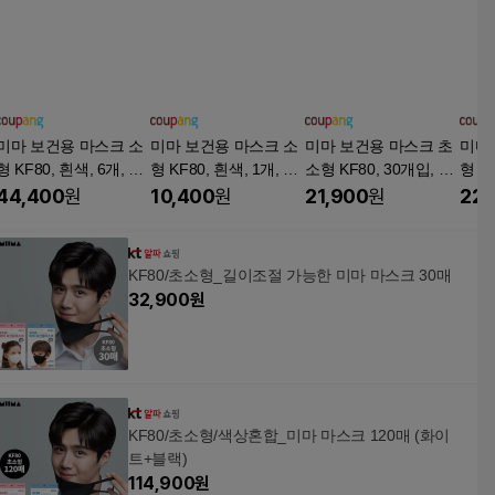
미마 보건용 마스크 소
미마 보건용 마스크 소
미마 보건용 마스크 초
미마
형 KF80, 흰색, 6개, 10
형 KF80, 흰색, 1개, 10
소형 KF80, 30개입, 1
형 KF
개입
개입
개, 흰색
개입
44,400
원
10,400
원
21,900
원
22,
KF80/초소형_길이조절 가능한 미마 마스크 30매
32,900
원
KF80/초소형/색상혼합_미마 마스크 120매 (화이
트+블랙)
114,900
원