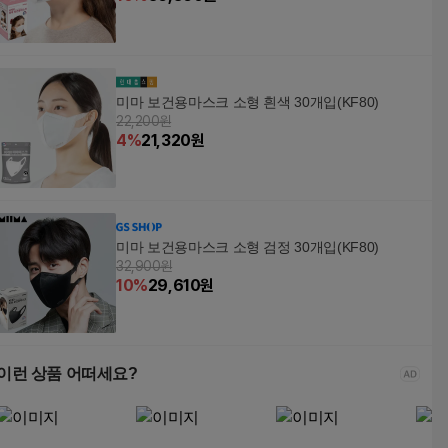
미마 보건용마스크 소형 흰색 30개입(KF80)
22,200원
4
%
21,320
원
미마 보건용마스크 소형 검정 30개입(KF80)
32,900원
10
%
29,610
원
이런 상품 어떠세요?