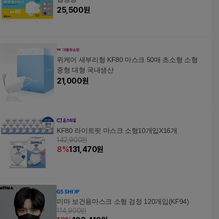
25,500
원
위케어 새부리형 KF80 마스크 50매 초소형 소형
중형 대형 국내생산
21,000
원
KF80 라이트핏 마스크 소형10개입X16개
142,900원
8
%
131,470
원
미마 보건용마스크 소형 검정 120개입(KF94)
114,900원