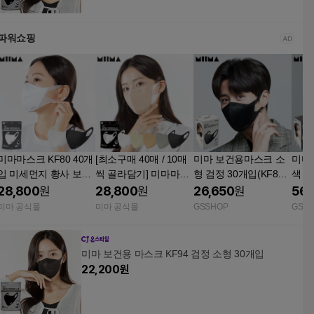
파워쇼핑
미마마스크 KF80 40개
[최소구매 40매 / 10매
미마 보건용마스크 소
미마마
입 미세먼지 황사 보건
씩 골라담기] 미마마스
형 검정 30개입(KF80)
색 소
용마스크 / 대형 중형
크 KF94/KF80 미세먼
TV상품
상품
28,800
원
28,800
원
26,650
원
56,
소형
지 황사 보건용마스크 /
미마 공식몰
미마 공식몰
GSSHOP
GSS
대형 중형 소형 소소형
초소형
미마 보건용 마스크 KF94 검정 소형 30개입
22,200
원