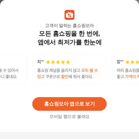
10
%
103,410
원
고객이 말하는 홈쇼핑모아
모든 홈쇼핑을 한 번에,
미마 보건용마스크 소형 검정 30개입(KF94)
32,900원
앱에서 최저가를 한눈에
10
%
29,610
원
미마 보건용마스크 소형 흰색 30개입(KF94)
32,900원
10
%
29,610
원
홈쇼핑모아 앱으로 보기
모바일 웹으로 볼래요
[꼼마꼼마] 어린이마스크 KF80 소형 3매X10set (3
0매)
31,500
원