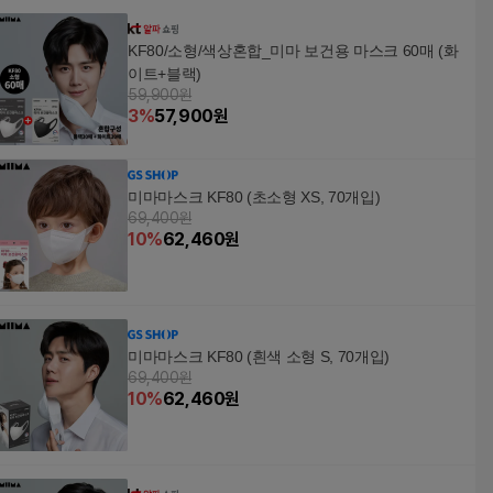
KF80/소형/색상혼합_미마 보건용 마스크 60매 (화
이트+블랙)
59,900원
3
%
57,900
원
미마마스크 KF80 (초소형 XS, 70개입)
69,400원
10
%
62,460
원
미마마스크 KF80 (흰색 소형 S, 70개입)
69,400원
10
%
62,460
원