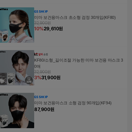
미마 보건용마스크 초소형 검정 30개입(KF80)
32,900원
10
%
29,610
원
KF80/소형_길이조절 가능한 미마 보건용 마스크 3
0매
32,900원
3
%
31,900
원
미마 보건용마스크 소형 검정 90개입(KF94)
87,900
원