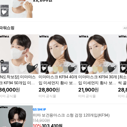
파워쇼핑
[N도착보장] 미마마스
미마마스크 KF94 40개
미마마스크 KF94 30개
[최소
크 KF94 50개입 미세
입 미세먼지 황사 보건
입 미세먼지 황사 보건
씩 
먼지 황사 보건용마스
용마스크 / 대형 중형
용마스크 / 대형 중형
크 K
36,000
원
28,800
원
21,900
원
28,
크 /대형 중형
소형
소형
지 황
미마 공식몰
미마 공식몰
미마 공식몰
미마 
대형
초소
미마 보건용마스크 소형 검정 120개입(KF94)
114,900원
10
%
103,410
원