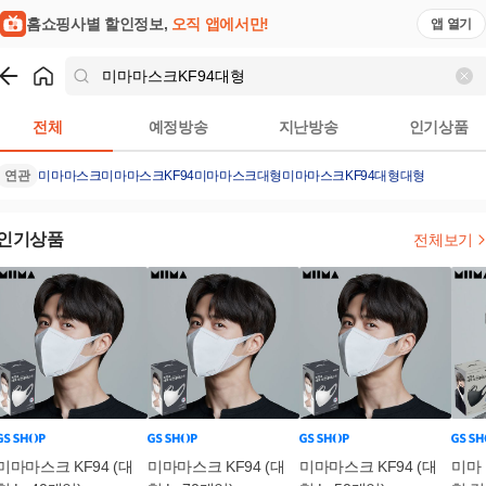
홈쇼핑사별 할인정보,
오직 앱에서만!
앱 열기
쇼핑
미마마스크KF94대형
검색결과
전체
예정방송
지난방송
인기상품
연관
미마마스크
미마마스크KF94
미마마스크대형
미마마스크KF94대형대형
인기상품
전체보기
미마마스크 KF94 (대
미마마스크 KF94 (대
미마마스크 KF94 (대
미마