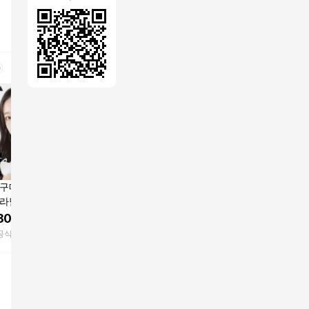
구매 40매 / 10매
미마마스크 KF94 (대
미마마스크 KF94 (검
미마 보건
골라담기] 미마마스
형 L, 70개입) TV상품
정 대형 L, 70개입) TV
형 검정 3
F94/KF80 미세먼
상품
TV상품
800
원
56,220
원
56,220
원
26,650
사 보건용마스크 /
공식몰
GSSHOP
GSSHOP
GSSHOP
 중형 소형 소소형
형