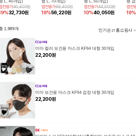
형 L, 40개입)
형 L, 70개입)
형 L, 50개입)
형 검
앱전용가
40,400원
앱전용가
69,400원
앱전용가
44,500원
앱전
19
%
32,730
원
19
%
56,220
원
10
%
40,050
원
19
%
총
1,989
개
인기순
홈쇼핑사
미마 컬러 보건용 마스크 KF94 대형 30개입
22,200
원
미마 보건용 마스크 KF94 검정 대형 30개입
22,200
원