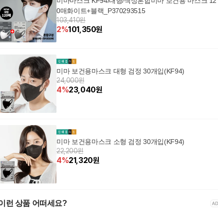
미마마스크 KF94/대형/색상혼합미마 보건용 마스크 12
0매화이트+블랙_P370293515
103,410원
2
%
101,350
원
미마 보건용마스크 대형 검정 30개입(KF94)
24,000원
4
%
23,040
원
미마 보건용마스크 소형 검정 30개입(KF94)
22,200원
4
%
21,320
원
이런 상품 어떠세요?