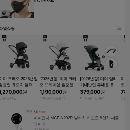
파워쇼핑
미마 크레오 2026년형
[2026년형] 미마 크레
[2026년형] 미마 밀리
미마
절충형 유모차 블랙
오 프리미엄 절충형 유
기내반입 휴대용 유모
토폴
모차 화이트
차 던 그린
블랙
1,270,000
원
1,190,000
원
379,000
원
780
CJ온스타일
미마 공식 스토어
미마 공식 스토어
CJ온
미마전자 MCF-N202R 발터치 리모콘 8인치 써큘
레이터
37,900원