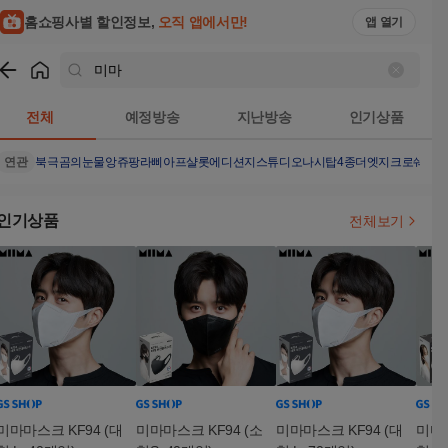
홈쇼핑사별 할인정보,
오직 앱에서만!
앱 열기
쇼핑
미마
검색결과
전체
예정방송
지난방송
인기상품
연관
북극곰의눈물
앙쥬팡
라삐아프샬롯에디션
지스튜디오나시탑4종
더엣지크로쉐가
인기상품
전체보기
미마마스크 KF94 (대
미마마스크 KF94 (소
미마마스크 KF94 (대
미마