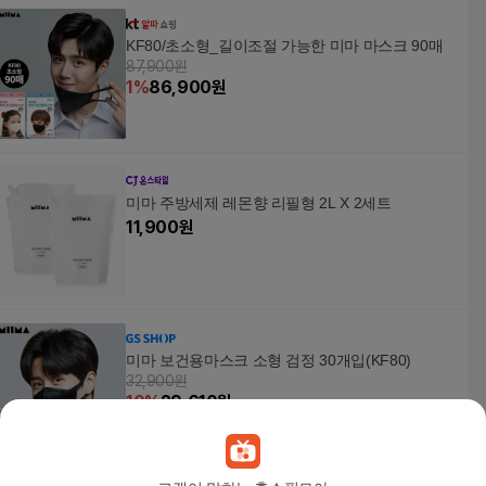
KF80/초소형_길이조절 가능한 미마 마스크 90매
87,900원
1
%
86,900
원
미마 주방세제 레몬향 리필형 2L X 2세트
11,900
원
미마 보건용마스크 소형 검정 30개입(KF80)
32,900원
10
%
29,610
원