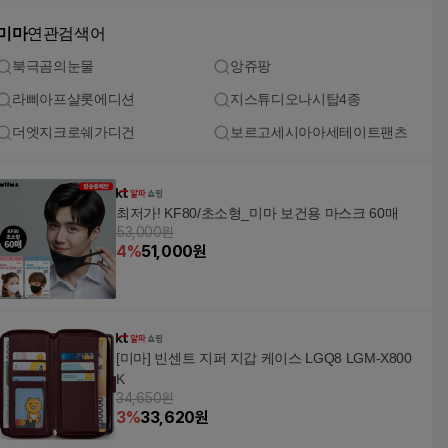
미마
연관검색어
북극곰의눈물
앙쥬팡
라삐아프샬롯에디션
지스튜디오나시탑4종
더엣지크로쉐가디건
보르고세시아아세테이트팬츠
최저가! KF80/초소형_미마 보건용 마스크 60매
53,000원
4
%
51,000
원
[미마] 빈센트 지퍼 지갑 케이스 LGQ8 LGM-X800
K
34,650원
3
%
33,620
원