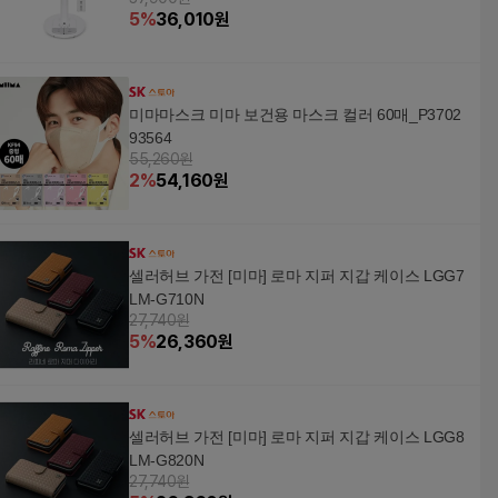
5
%
36,010
원
미마마스크 미마 보건용 마스크 컬러 60매_P3702
93564
55,260원
2
%
54,160
원
셀러허브 가전 [미마] 로마 지퍼 지갑 케이스 LGG7
LM-G710N
27,740원
5
%
26,360
원
셀러허브 가전 [미마] 로마 지퍼 지갑 케이스 LGG8
LM-G820N
27,740원