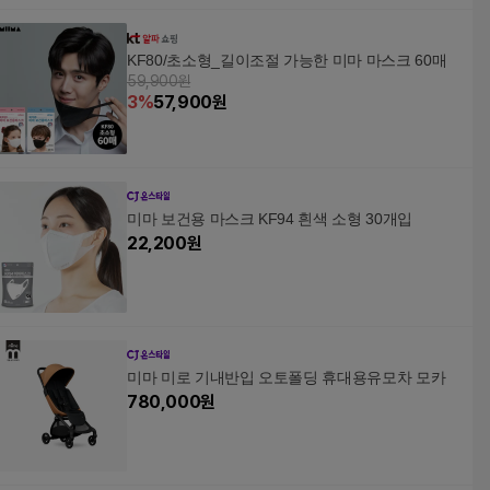
KF80/초소형_길이조절 가능한 미마 마스크 60매
59,900원
3
%
57,900
원
미마 보건용 마스크 KF94 흰색 소형 30개입
22,200
원
미마 미로 기내반입 오토폴딩 휴대용유모차 모카
780,000
원