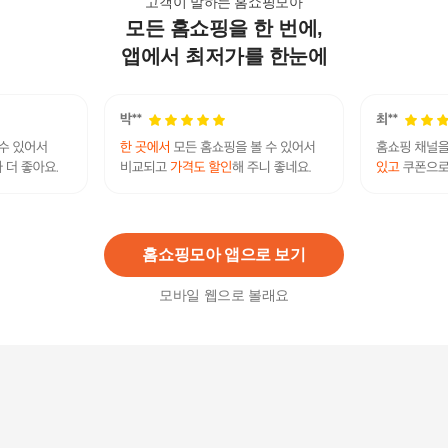
고객이 말하는 홈쇼핑모아
모든 홈쇼핑을 한 번에,
미마 크레오+밀리 유모차 SET 절충형+휴대용 (색
상 선택)
앱에서 최저가를 한눈에
1,490,000
원
미마 보건용마스크 초소형 검정 120개입(KF80)
114,900
원
홈쇼핑모아 앱으로 보기
모바일 웹으로 볼래요
[본품] 미마 핸드워시 2개 (우디향,코튼향)
9,800
원