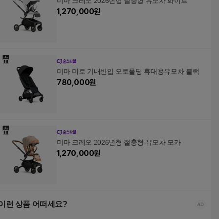
미마 크레오 2026년형 절충형 유모차 화이트
1,270,000
원
미마 미로 기내반입 오토폴딩 휴대용유모차 블랙
780,000
원
미마 크레오 2026년형 절충형 유모차 모카
1,270,000
원
이런 상품 어떠세요?