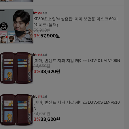
KF80/초소형/색상혼합_미마 보건용 마스크 60매
(화이트+블랙)
59,900원
3
%
57,900
원
[미마] 빈센트 지퍼 지갑 케이스 LGV40 LM-V409N
34,650원
3
%
33,620
원
[미마] 빈센트 지퍼 지갑 케이스 LGV50S LM-V510
N
34,650원
3
%
33,620
원