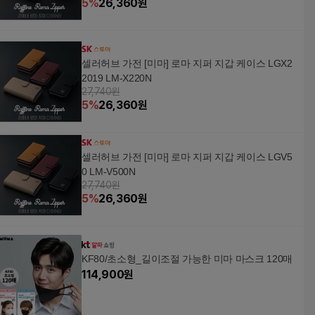
5
%
26,360
원
셀러허브 가전 [미마] 로마 지퍼 지갑 케이스 LGX2
2019 LM-X220N
27,740원
5
%
26,360
원
셀러허브 가전 [미마] 로마 지퍼 지갑 케이스 LGV5
0 LM-V500N
27,740원
5
%
26,360
원
KF80/초소형_길이조절 가능한 미마 마스크 120매
114,900
원