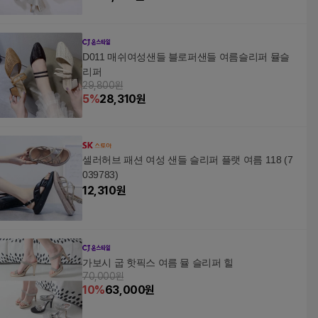
D011 매쉬여성샌들 블로퍼샌들 여름슬리퍼 뮬슬
리퍼
29,800원
5
%
28,310
원
셀러허브 패션 여성 샌들 슬리퍼 플랫 여름 118 (7
039783)
12,310
원
가보시 굽 핫픽스 여름 뮬 슬리퍼 힐
70,000원
10
%
63,000
원