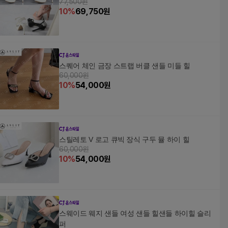
77,500원
10
%
69,750
원
스퀘어 체인 금장 스트랩 버클 샌들 미들 힐
60,000원
10
%
54,000
원
스틸레토 V 로고 큐빅 장식 구두 뮬 하이 힐
60,000원
10
%
54,000
원
스웨이드 웨지 샌들 여성 샌들 힐샌들 하이힐 슬리
퍼