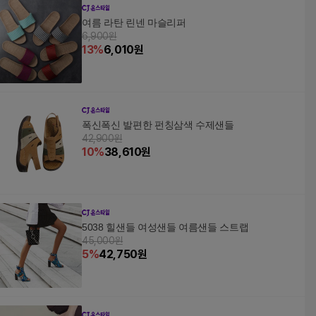
여름 라탄 린넨 마슬리퍼
6,900원
13
%
6,010
원
폭신폭신 발편한 펀칭삼색 수제샌들
42,900원
10
%
38,610
원
5038 힐샌들 여성샌들 여름샌들 스트랩
45,000원
5
%
42,750
원