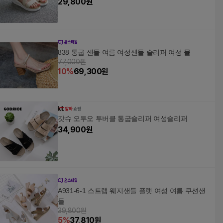
29,800
원
838 통굽 샌들 여름 여성샌들 슬리퍼 여성 뮬
77,000원
10
%
69,300
원
갓슈 오투오 투버클 통굽슬리퍼 여성슬리퍼
34,900
원
A931-6-1 스트랩 웨지샌들 플랫 여성 여름 쿠션샌
들
39,800원
5
%
37,810
원