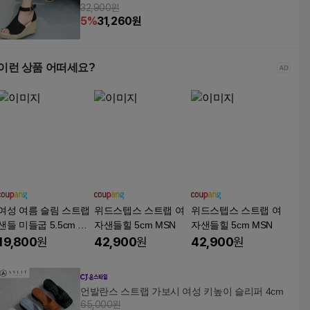
32,900원
5
%
31,260
원
이런 상품 어떠세요?
여성 여름 슬림 스트랩
위드스텝스 스트랩 여
위드스텝스 스트랩 여
샌들 미들굽 5.5cm 데
자샌들힐 5cm MSN
자샌들힐 5cm MSN
일리 블로퍼 스타일
19,800
원
42,900
원
42,900
원
언발란스 스트랩 가보시 여성 키높이 슬리퍼 4cm
65,000원