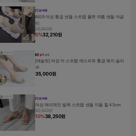
6619 여성 통굽 샌들 스트랩 플랫 여름 샌들 어글
리
33,900원
5
%
32,210
원
[애슬릿] 여성 마 스트랩 에스파듀 통굽 웨지 슬리
퍼
35,000
원
여성 메리제인 발목 스트랩 샌들 미들 힐 4.5cm
42,500원
10
%
38,250
원