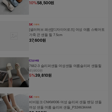
10
%
58,500
원
[셀러허브 패션][디자이어로즈] 여성 여름 스퀘어토
가죽 끈 샌들 힐 7.5cm
37,600
원
7662-3 슬리퍼샌들 여성샌들 여름슬리퍼 샌들힐
41,900원
5
%
39,810
원
비비핑크 CNKW006 여성 슬리퍼 샌들 밴딩 샌들
여성 샌들 여름 슬리퍼 샌들_P324634444