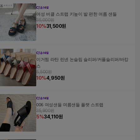
여성 버클 스트랩 키높이 발 편한 여름 샌들
35,000원
10
%
31,500
원
이거찜 라탄 린넨 논슬립 슬리퍼/커플슬리퍼/바캉
스
5,500원
10
%
4,950
원
006 여성샌들 여름샌들 플랫 스트랩
35,900원
5
%
34,110
원