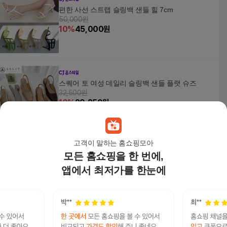
편한 사선 스트랩 슬링백 샌들 힐 7cm
50,000원
10
%
45,000
원
스퀘어 토 여성 데일리 슬링백 샌들 플랫 슈즈
32,500원
10
%
29,250
원
고객이 말하는 홈쇼핑모아
모든 홈쇼핑을 한 번에,
[브리치] / 수제화 양가죽 큐빅라인 샌들 뮬 슬리퍼
4cm
앱에서 최저가를 한눈에
68,000원
6
%
63,920
원