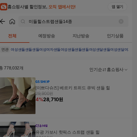
홈쇼핑사별 할인정보,
오직 앱에서만!
앱 열기
쇼핑
미들힐스트랩샌들14종
검색결과
전체
예정방송
지난방송
인기상품
연관
여성샌들
샌들
샌들여성
여자샌들
여성샌들샌들
샌들여성샌달
샌들여성샌달
여자샌
총
778,032
개
인기순
홈쇼핑사
[이쁘다슈즈] 베르키 트위드 큐빅 샌들 힐
29,900원
4
%
28,710
원
유광 가보시 핫픽스 스트랩 샌들 힐