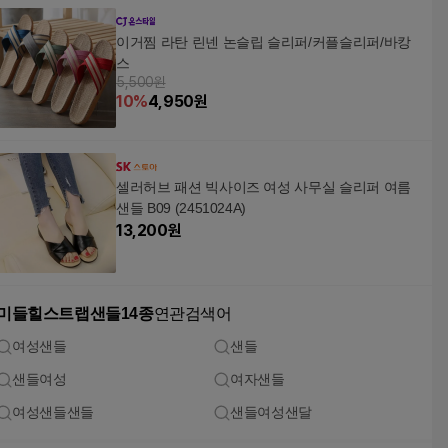
이거찜 라탄 린넨 논슬립 슬리퍼/커플슬리퍼/바캉
스
5,500원
10
%
4,950
원
셀러허브 패션 빅사이즈 여성 사무실 슬리퍼 여름
샌들 B09 (2451024A)
13,200
원
미들힐스트랩샌들14종
연관검색어
여성샌들
샌들
샌들여성
여자샌들
여성샌들샌들
샌들여성샌달