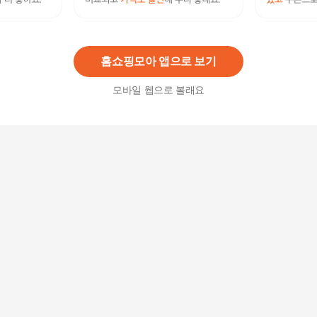
[애슬릿] 커플 펀칭 아쿠아 젤리 슈즈 샌들(남성)
37,500
원
홈쇼핑모아 앱으로 보기
모바일 웹으로 볼래요
[애슬릿] 여성 와니 엄지 고리 발목 스트랩 플랫 샌
들
29,600
원
셀러허브 패션 [미스터추] T121 여성블로퍼 뮬샌들
뮬블로퍼 (5504350)
8,770
원
[디마]버클 웨지 샌들 6.5cm( DGS1091)