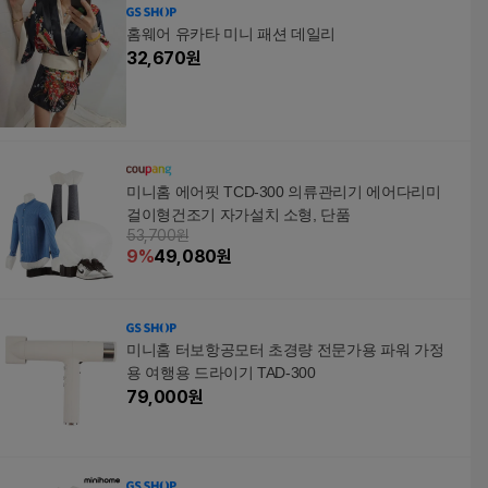
홈웨어 유카타 미니 패션 데일리
32,670
원
미니홈 에어핏 TCD-300 의류관리기 에어다리미
걸이형건조기 자가설치 소형, 단품
53,700원
9
%
49,080
원
미니홈 터보항공모터 초경량 전문가용 파워 가정
용 여행용 드라이기 TAD-300
79,000
원