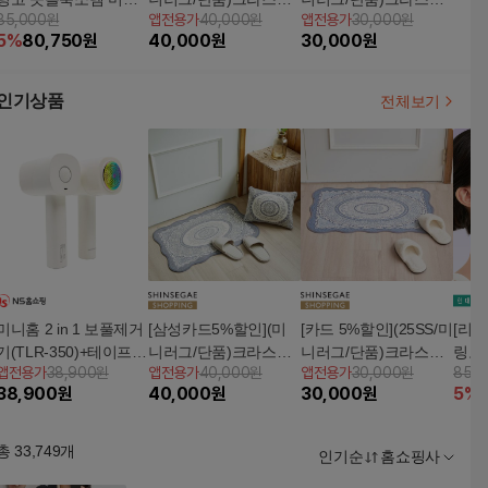
85,000원
앱전용가
40,000원
앱전용가
30,000원
홈케어 디바이스
홈 셔닐 자카드 미니러
홈 코튼인견 자카드 미
5
%
80,750
원
40,000
원
30,000
원
그 1장(45*70/색상선
니러그 1장(45*70/색상
택)
선택)
인기상품
전체보기
미니홈 2 in 1 보풀제거
[삼성카드5%할인](미
[카드 5%할인](25SS/미
[리뷰
기(TLR-350)+테이프클
니러그/단품)크라스타
니러그/단품)크라스타
링코
앱전용가
38,900원
앱전용가
40,000원
앱전용가
30,000원
85,
리너
홈 셔닐 자카드 미니러
홈 코튼인견 자카드 미
홈케
38,900
원
40,000
원
30,000
원
5
%
그 1장(45*70/색상선
니러그 1장(45*70/색상
택)
선택)
총
33,749
개
인기순
홈쇼핑사