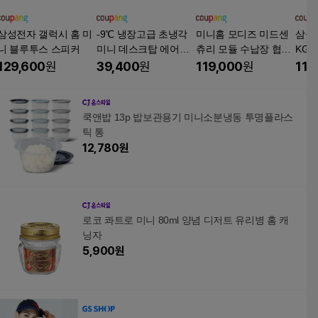
삼성전자 갤럭시 홈 미
-9℃ 냉장고급 초냉각
미니홈 모디즈 미드센
삼성 
니 블루투스 스피커
미니 데스크탑 에어컨
츄리 모듈 수납장 협탁
KG 
선풍기 휴대용 미니 에
400 (서랍형)
스피
129,600
원
39,400
원
119,000
원
119
어컨 타워팬 미니 초강
력 휴대용 에어컨 가정
용 미니 에어컨 미니 냉
쿡앤밥 13p 밥보관용기 미니소분냉동 투명플라스
풍기 실외기 없는 이동
틱 통
식 에어컨
12,780
원
로코 콰트로 미니 80ml 양념 디저트 유리병 홈 캐
닝자
5,900
원