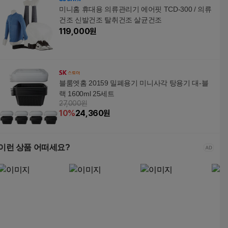
미니홈 휴대용 의류관리기 에어핏 TCD-300 / 의류
건조 신발건조 탈취건조 살균건조
119,000
원
블룸엣홈 20159 밀폐용기 미니사각 탕용기 대-블
랙 1600ml 25세트
27,000원
10
%
24,360
원
이런 상품 어떠세요?