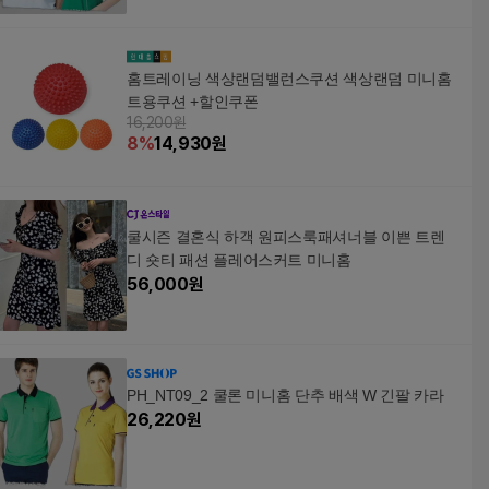
홈트레이닝 색상랜덤밸런스쿠션 색상랜덤 미니홈
트용쿠션 +할인쿠폰
16,200원
8
%
14,930
원
쿨시즌 결혼식 하객 원피스룩패셔너블 이쁜 트렌
디 숏티 패션 플레어스커트 미니홈
56,000
원
PH_NT09_2 쿨론 미니홈 단추 배색 W 긴팔 카라
26,220
원