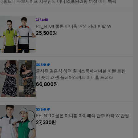
홈트너 누보세이프 지문인식 미니 소형금고
홈앤쇼핑 여성 미니 백팩
PH_NT04 쿨론 미니홈 배색 카라 반팔 W
25,500
원
쿨시즌 결혼식 하객 원피스룩패셔너블 이쁜 트렌
디 숏티 패션 플레어스커트 미니홈 드레스
66,800
원
PH_NT10 쿨론 미니홈 마이배색 단추 카라 W 반팔
27,330
원