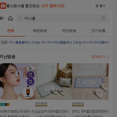
홈쇼핑사별 할인정보,
오직 앱에서만!
앱 열기
쇼핑
미니홈
검색결과
전체
예정방송
지난방송
인기상품
연관
미니홈
홈플래닛 고성능 미니 마사지건
홈플래닛 고성능 미니 마사지건
홈트너 누보
지난방송
전체보기
[리뷰이벤트] 라피타 슈
[삼성카드5%할인](미
[카드 5%할인](25SS/미
링코 콧볼축소템 미니
니러그/단품)크라스타
니러그/단품)크라스타