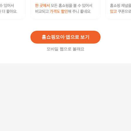
(제이북스) 미니홈피 블로그를 요리하는 포토샵 레
시피
16,200원
3
%
15,720
원
홈쇼핑모아 앱으로 보기
모바일 웹으로 볼래요
PH_NT01_2 쿨론 미니홈 등산티 긴팔 W
27,900
원
PH_NT02_2 쿨론 미니홈 등산티 긴팔 W
14,880
원