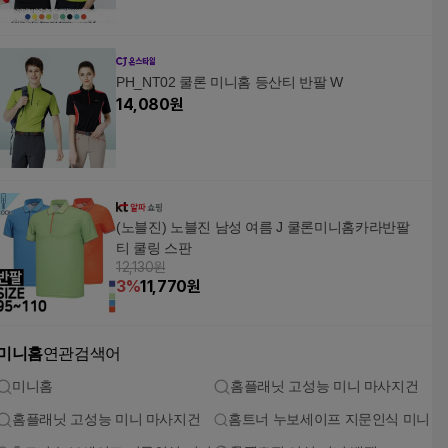
PH_NT02 쿨론 미니홈 등산티 반팔 W
14,080
원
(노블진) 노블진 남성 여름 J 쿨론미니홈카라반팔
티 쿨링 스판
12,130원
3
%
11,770
원
미니홈
연관검색어
미니홈
홈플래닛 고성능 미니 마사지건
홈플래닛 고성능 미니 마사지건
홈트너 누보세이프 지문인식 미니 