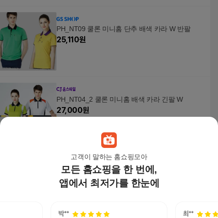
PH_NT09 쿨론 미니홈 단추 배색 카라 W 반팔
25,110
원
PH_NT04_2 쿨론 미니홈 배색 카라 긴팔 W
27,000
원
고객이 말하는 홈쇼핑모아
모든 홈쇼핑을 한 번에,
미니홈보풀제거기 미니 휴대용 보풀제거기 가벼운
건전지
앱에서 최저가를 한눈에
22,580
원