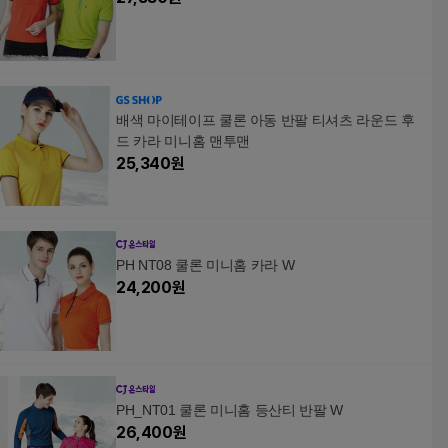
배색 마이테이프 쿨론 아동 반팔 티셔츠 라운드 후
드 카라 미니홈 맨투맨
25,340
원
PH NT08 쿨론 미니홈 카라 W
24,200
원
PH_NT01 쿨론 미니홈 등산티 반팔 W
26,400
원