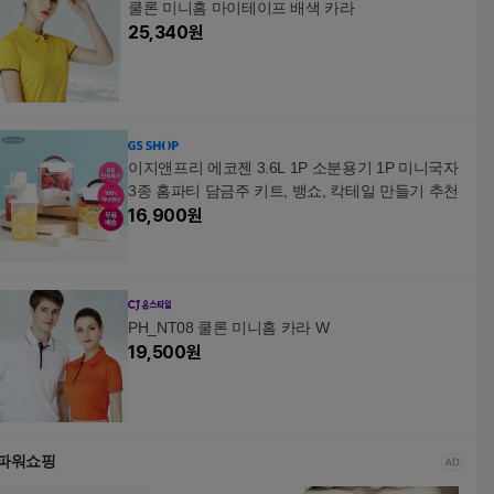
쿨론 미니홈 마이테이프 배색 카라
25,340
원
이지앤프리 에코젠 3.6L 1P 소분용기 1P 미니국자
3종 홈파티 담금주 키트, 뱅쇼, 칵테일 만들기 추천
16,900
원
PH_NT08 쿨론 미니홈 카라 W
19,500
원
파워쇼핑