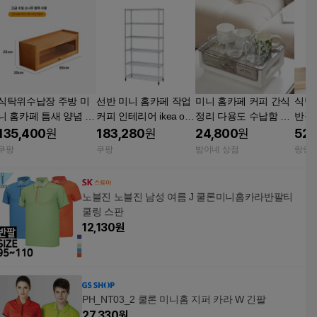
식탁위수납장 주방 미
선반 미니 홈카페 작업
미니 홈카페 커피 간식
식탁
니 홈카페 틈새 양념 선
커피 인테리어 ikea o r
정리 다용도 수납함 1
반장
반 정리대 1단 기본 사
오마르 조합 현대적이
단(2단)
주방
135,400
원
183,280
원
24,800
원
52,
이즈 60 단층 허니 컬러
고 단순한 실버 실버 92
선반
쿠팡
쿠팡
밤이네 상점
랑랑
x36x181 cm
노블진 노블진 남성 여름 J 쿨론미니홈카라반팔티
쿨링 스판
12,130
원
PH_NT03_2 쿨론 미니홈 지퍼 카라 W 긴팔
27,330
원