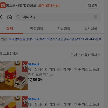
홈쇼핑사별 할인정보,
오직 앱에서만!
앱 열기
쇼핑
미니맥주
검색결과
전체
예정방송
지난방송
인기상품
연관
북극곰의눈물
닌텐도스위치2포켓몬
카스
냉온정수기렌탈
WPU-IAC414S
청호나이
총
118,748
개
인기순
홈쇼핑사
탕비실정리함 키밍 세라믹 미니 맥주 박스 소품정
리함 보관 케이스
17,860
원
탕비실정리함 키밍 세라믹 미니 맥주 박스 소품정