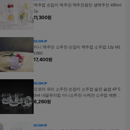
맥주컵 손잡이 맥주잔 맥주전용잔 생맥주잔 480ml
2p
11,300
원
미니 맥주잔 소주잔 손잡이 맥주컵 소주컵 12p M1
1060
17,400
원
오로라 유리 소주잔 손잡이 소주컵 술잔 술컵 4P 5
0ml 내열유리컵 미니소주잔 사케잔 소주컵 예쁜소
주잔 정
6,260
원