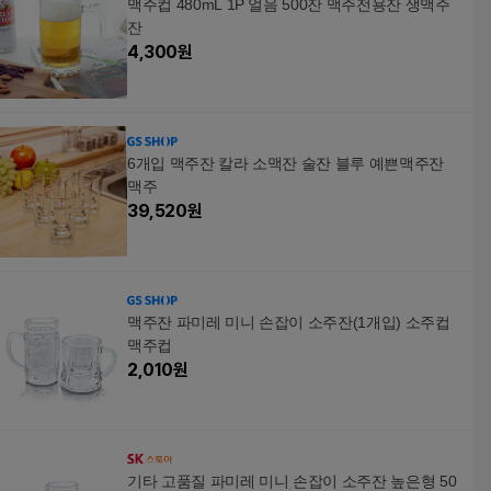
맥주컵 480mL 1P 얼음 500잔 맥주전용잔 생맥주
잔
4,300
원
6개입 맥주잔 칼라 소맥잔 술잔 블루 예쁜맥주잔
맥주
39,520
원
맥주잔 파미레 미니 손잡이 소주잔(1개입) 소주컵
맥주컵
2,010
원
기타 고품질 파미레 미니 손잡이 소주잔 높은형 50