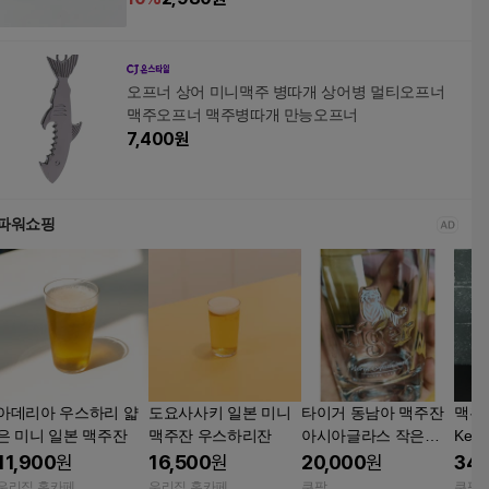
오프너 상어 미니맥주 병따개 상어병 멀티오프너
맥주오프너 맥주병따개 만능오프너
7,400
원
파워쇼핑
아데리아 우스하리 얇
도요사사키 일본 미니
타이거 동남아 맥주잔
맥홈 (
은 미니 일본 맥주잔
맥주잔 우스하리잔
아시아글라스 작은유
Keg
리컵 소맥잔 텀블러 유
11,900
원
16,500
원
20,000
원
34,
리컵 작은잔 Tiger 125
우리집 홈카페
우리집 홈카페
쿠팡
쿠팡