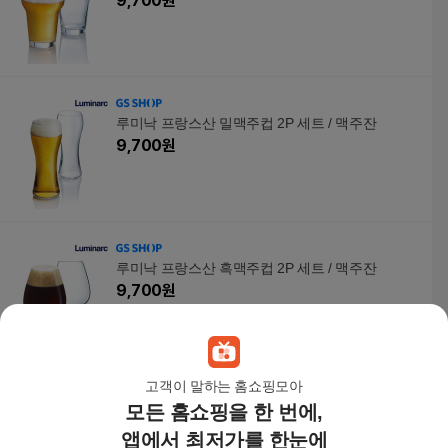
9,700
원
루미낙 프랑스산 밀맥주컵 2P 세트 / 맥주잔
9,700
원
루미낙 프랑스산 흑맥주컵 2P 세트 / 맥주잔
9,700
원
고객이 말하는 홈쇼핑모아
모든 홈쇼핑을 한 번에,
[명성유기] 방짜 청담맥주컵 맥주잔 하이볼잔
108,900
원
앱에서 최저가를 한눈에