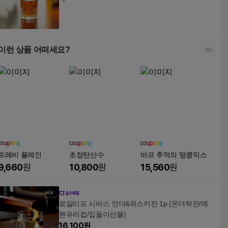
이런 상품 어떠세요?
트레비 플레인
초정탄산수
바프 추억의 땅콩믹스
9,660
원
10,800
원
15,560
원
로얄리프 시바스 언더&위스키잔 1p (온더락잔/예
쁜유리컵/집들이선물)
16,100
원