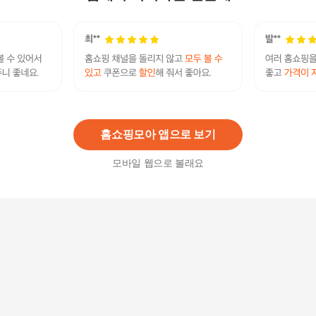
파미레 미니 손잡이 소주잔(6개입) 소주컵 맥주컵
소주잔 맥주잔 미니컵
15,060
원
홈쇼핑모아 앱으로 보기
모바일 웹으로 볼래요
운동후 맥주먹을꺼야 팔뚝 맥주잔 600ml 1P
10,900
원
RT 맥주컵 480mL 2P 얼음 생맥주잔 500잔 전용잔
9,900
원