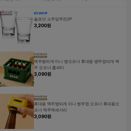
ml 미니잔 1개 130ml
솔로샷 소주양주잔2P
3,200
원
맥주병따개 미니 병오프너 휴대용 병뚜껑따개 맥
주 오프너 홈파티
3,090
원
휴대용 맥주병따개 미니 병뚜껑 오프너 휴대용오
프너 맥주액세서리
3,090
원