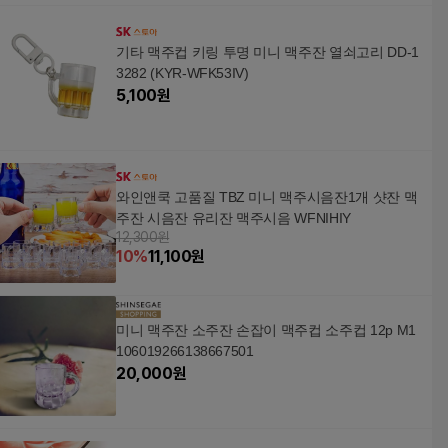
기타 맥주컵 키링 투명 미니 맥주잔 열쇠고리 DD-1
3282 (KYR-WFK53IV)
5,100
원
와인앤쿡 고품질 TBZ 미니 맥주시음잔1개 샷잔 맥
주잔 시음잔 유리잔 맥주시음 WFNIHIY
12,300원
10
%
11,100
원
미니 맥주잔 소주잔 손잡이 맥주컵 소주컵 12p M1
106019266138667501
20,000
원