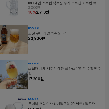
ml 1개입 소주컵 맥주잔 주기 소주잔 소주컵 맥주
3,000원
잔 WFOEK6V
10
%
2,710
원
오션 쿠바 에일 맥주잔 6P
23,900
원
스텔라 세계 맥주잔 예쁜 글라스 유리잔 수입 맥주
컵
17,200
원
루미낙 프랑스산 라거맥주컵 2P 세트 / 맥주잔