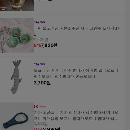
대만 물고기잔 예쁜소주잔 사케 고량주 도자기 1+
1
8,500원
8
%
7,820
원
오프너 상어 미니맥주 병따개 상어병 멀티오프너
맥주오프너 맥주병따개 만능오프너
3,700
원
기타 고품질 네이비 맥주따개 맥주병따개 미니오
프너 휴대용병 오프너 병따개오프너 병따개 맥주
3,300원
따개 WFP1N0N
10
%
2,980
원