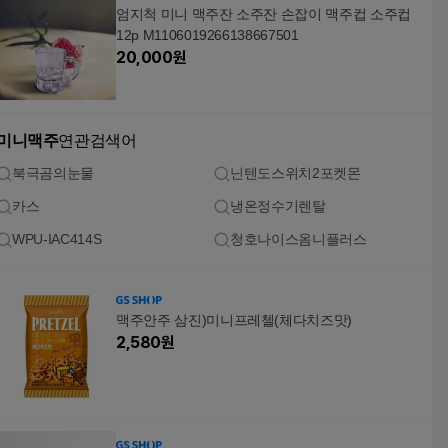
엄지척 미니 맥주잔 소주잔 손잡이 맥주컵 소주컵
12p M1106019266138667501
20,000
원
미니맥주
연관검색어
북극곰의눈물
닌텐도스위치2포켓몬
카스
냉온정수기렌탈
WPU-IAC414S
청호나이스옴니플러스
맥주안주 삼진)미니프레첼(체다치즈맛)
2,580
원