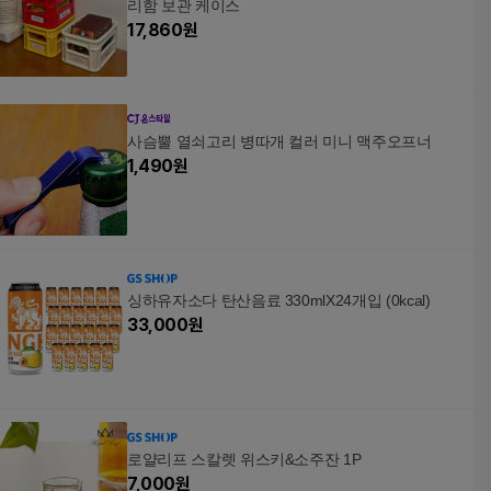
리함 보관 케이스
17,860
원
사슴뿔 열쇠고리 병따개 컬러 미니 맥주오프너
1,490
원
싱하유자소다 탄산음료 330mlX24개입 (0kcal)
33,000
원
로얄리프 스칼렛 위스키&소주잔 1P
7,000
원