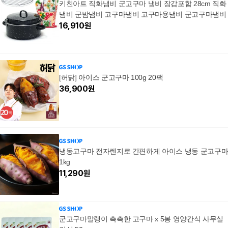
키친아트 직화냄비 군고구마 냄비 장갑포함 28cm 직화
냄비 군밤냄비 고구마냄비 고구마용냄비 군고구마냄비
16,910
원
[허닭] 아이스 군고구마 100g 20팩
36,900
원
냉동고구마 전자렌지로 간편하게 아이스 냉동 군고구
1kg
11,290
원
군고구마말랭이 촉촉한 고구마 x 5봉 영양간식 사무실