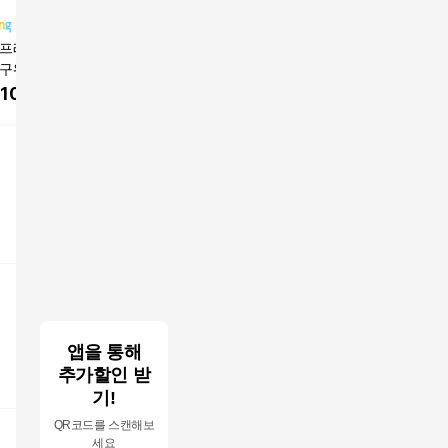
프레시] 맥반석 오
아침대용 실온보관 고
허닭 껍질 없는 국내산
허닭 껍질
구워 더 맛있는 아
구마, 20개, 120g
미니 군고구마
미니 군
군고구마 (냉동),
110
원
44,800
원
45,170
원
19,600
, 12개
고
앱을 통해
추가할인 받
기!
QR코드를 스캔해보
세요