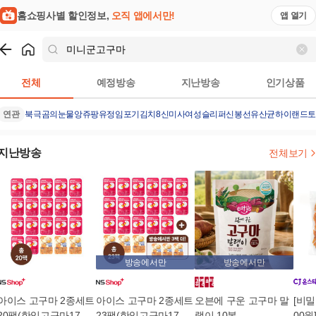
홈쇼핑사별 할인정보,
오직 앱에서만!
앱 열기
쇼핑
미니군고구마
검색결과
전체
예정방송
지난방송
인기상품
연관
북극곰의눈물
앙쥬팡
유정임포기김치8
신미사여성슬리퍼
신봉선유산균
하이랜드
지난방송
전체보기
방송에서만
방송에서만
아이스 고구마 2종세트
아이스 고구마 2종세트
오븐에 구운 고구마 말
[비밀
20팩(한입고구마17팩
23팩(한입고구마17팩
랭이 10봉
00원