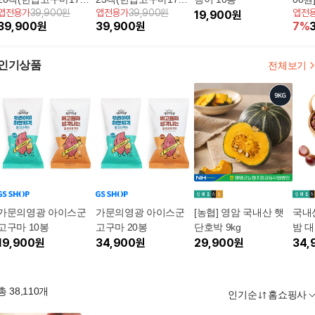
앱전용가
39,900원
앱전용가
39,900원
앱전
+치즈볼고구마3팩)
+치즈볼고구마6팩)
19,900
원
이 
39,900
원
39,900
원
7
%
3
2kg
인기상품
전체보기
가문의영광 아이스군
가문의영광 아이스군
[농협] 영암 국내산 햇
국내
고구마 10봉
고구마 20봉
단호박 9kg
밤 대
19,900
원
34,900
원
29,900
원
34,
총
38,110
개
인기순
홈쇼핑사