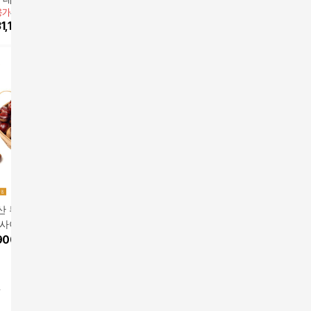
용가
33,500원
앱전용가
33,500원
치킨 고구마 사사미
이 오리 고구마 사사미
개 ( 감자빵 20개 + 고
39,900
원
구마빵 60
49,900
1,155
원
7
%
31,155
원
2kg
구마빵 20개)
0개 + 고
산 부여 무농약 햇
[더조은] 신선한 국내산
국내산 무농약 표고버
[더조은]
사이즈 4kg
장마 1kg 상품
섯 세트 총 1kg(생표고
자색 양파 
앱전용가
19,900원
앱전용가
2
900
원
800g*1 + 건표고 100g*
39,900
원
합)
5
%
18,910
원
5
%
19,8
2)