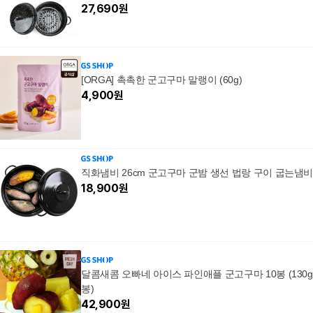
27,690
원
[ORGA] 촉촉한 군고구마 말랭이 (60g)
4,900
원
직화냄비 26cm 군고구마 군밤 생선 법랑 구이 굽는냄
18,900
원
달콤새콤 오빠네 아이스 파인애플 군고구마 10봉 (130g
봉)
42,900
원