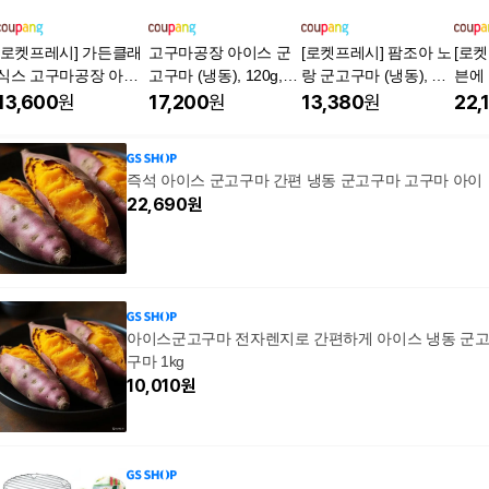
[로켓프레시] 가든클래
고구마공장 아이스 군
[로켓프레시] 팜조아 노
[로켓
식스 고구마공장 아이
고구마 (냉동), 120g, 8
랑 군고구마 (냉동), 2
븐에 
스 군고구마 (냉동), 1k
개
개, 500g
이스 
13,600
원
17,200
원
13,380
원
22,
g, 1개
180g
즉석 아이스 군고구마 간편 냉동 군고구마 고구마 아이
22,690
원
아이스군고구마 전자렌지로 간편하게 아이스 냉동 군
구마 1kg
10,010
원