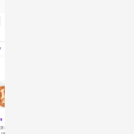
토마토쥬스
도이캄100%토마토주스
지스튜디오나시탑4종
더엣지크로쉐가디건
안문숙문김
방
코드 정상가 39,0
[비밀코드 정상가 39,0
[베스티스] 담백한 감자
[방송에서
] 데이스포 우리아
00원] 데이스포 우리아
빵 달콤한 고구마빵 40
백한 감자