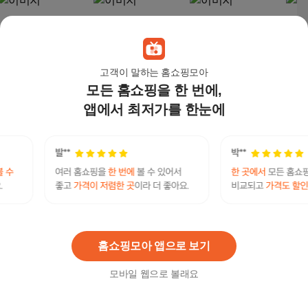
고객이 말하는 홈쇼핑모아
모든 홈쇼핑을 한 번에,
앱에서 최저가를 한눈에
쿠첸 85L 2도어 냉장
LG전자 디오스 AI 오브
LG전자 퓨리케어 360
LG전
고, CRF-E85TMW
제컬렉션 냉장고 832L
도 Hit 공기청정기 62㎡
로봇청
방문설치
199,000
원
1,430,000
원
357,710
원
502
홈쇼핑모아 앱으로 보기
모바일 웹으로 볼래요