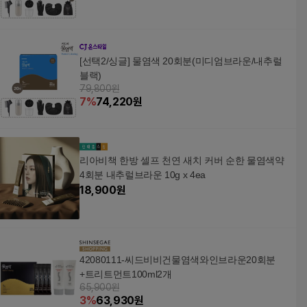
[선택2/싱글] 물염색 20회분(미디엄브라운/내추럴
블랙)
79,800원
7
%
74,220
원
리아비책 한방 셀프 천연 새치 커버 순한 물염색약
4회분 내추럴브라운 10g x 4ea
18,900
원
42080111-씨드비비건물염색와인브라운20회분
+트리트먼트100ml2개
65,900원
3
%
63,930
원