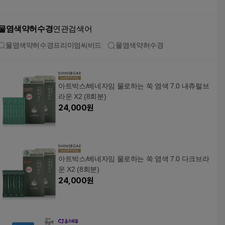
물염색약허수경
연관검색어
물염색약허수경프리미엄씨비드
물염색약허수경
아트박스/베네자임 물로하는 쑥 염색 7.0 내츄럴브
라운 X2 (8회분)
24,000
원
아트박스/베네자임 물로하는 쑥 염색 7.0 다크브라
운 X2 (8회분)
24,000
원