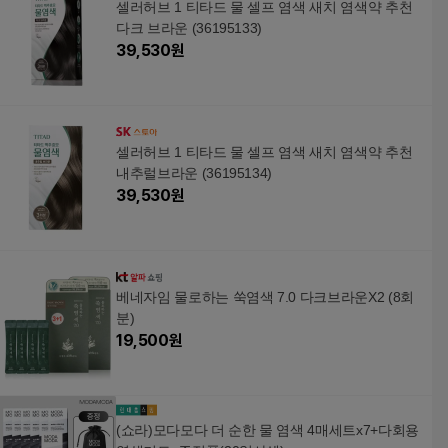
셀러허브 1 티타드 물 셀프 염색 새치 염색약 추천
다크 브라운 (36195133)
39,530
원
셀러허브 1 티타드 물 셀프 염색 새치 염색약 추천
내추럴브라운 (36195134)
39,530
원
베네자임 물로하는 쑥염색 7.0 다크브라운X2 (8회
분)
19,500
원
(쇼라)모다모다 더 순한 물 염색 4매세트x7+다회용