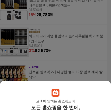
[홈쇼핑 동일구성] 씨드비 물염색 비건 새치 염색약
내추럴블랙 8회분+염색도구
31,500원
15
%
26,780
원
씨드비 프리미엄 물염색 시즌2 내추럴블랙 20회분
+염색도구
64,500원
3
%
62,570
원
진주펄 염색약 2개 다양한 컬러 12종 염색 새치 탈
색약
9,900
원
고객이 말하는 홈쇼핑모아
모든 홈쇼핑을 한 번에,
모미스 천연 헤나 새치 염색약 100g + 100g