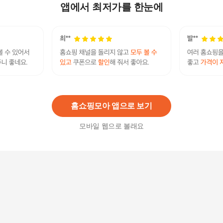
17,900원
앱에서 최저가를 한눈에
7
%
16,650
원
[홈쇼핑 동일] 씨드비 물염색 비건 새치커버 시드비
물염색 20회 + 염색도구 홈쇼핑 싱글 시즌3
62,900
원
홈쇼핑모아 앱으로 보기
모바일 웹으로 볼래요
셀러허브 1 씨드비 비건 물염색 와인브라운 4회분
+염색도구 (12525287)
13,320
원
베네자임 물로하는 쑥염색7.0 내추럴브라운 [10gx
4]기획세트