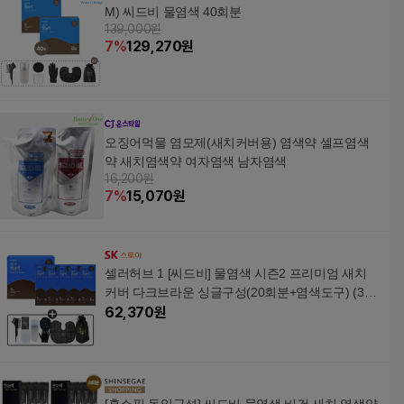
M) 씨드비 물염색 40회분
139,000원
7
%
129,270
원
오징어먹물 염모제(새치커버용) 염색약 셀프염색
약 새치염색약 여자염색 남자염색
16,200원
7
%
15,070
원
셀러허브 1 [씨드비] 물염색 시즌2 프리미엄 새치
커버 다크브라운 싱글구성(20회분+염색도구) (373
64100)
62,370
원