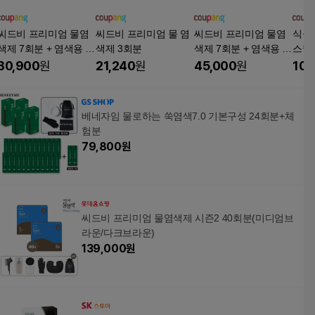
씨드비 프리미엄 물염
씨드비 프리미엄 물 염
씨드비 프리미엄 물염
식물
색제 7회분 + 염색용 쉐
색제 3회분
색제 7회분 + 염색용 쉐
스털
이커 + 트레이 세트, 04
이커 + 트레이 세트, 03
오일
30,900
원
21,240
원
45,000
원
10,
미디엄브라운, 1개
와인브라운, 1세트
셜 
염색
커버
베네자임 물로하는 쑥염색7.0 기본구성 24회분+체
험분
79,800
원
씨드비 프리미엄 물염색제 시즌2 40회분(미디엄브
라운/다크브라운)
139,000
원