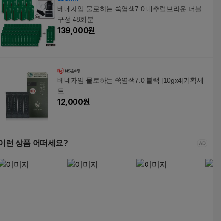
베네자임 물로하는 쑥염색7.0 내추럴브라운 더블
구성 48회분
139,000
원
베네자임 물로하는 쑥염색7.0 블랙 [10gx4]기획세
트
12,000
원
이런 상품 어떠세요?