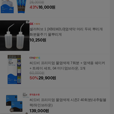
28,000원
43
%
16,000
원
셀러허브 1 [XBI1M2L0]염색약 머리 두피 뿌리개
화분물주기 물뿌리게
10,250
원
씨드비 프리미엄 물염색제 7회분 + 염색용 쉐이커
+ 트레이 세트, 04 미디엄브라운, 1개
60,000원
50
%
29,900
원
씨드비 프리미엄 물염색제 시즌2 40회분(내추럴블
랙/와인브라운)
139,000
원