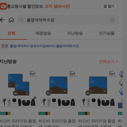
홈쇼핑사별 할인정보,
오직 앱에서만!
앱 열기
쇼핑
물염색약허수경
검색결과
전체
예정방송
지난방송
인기상품
연관
물염색약허수경프리미엄씨비드
물염색약허수경
지난방송
전체보기
씨드비 프리미엄 물염
씨드비 프리미엄 물염
씨드비 프리미엄 물염
씨드
색 미리주문 더블패키
색 기본구성
색 미리주문 기본패키
색 여