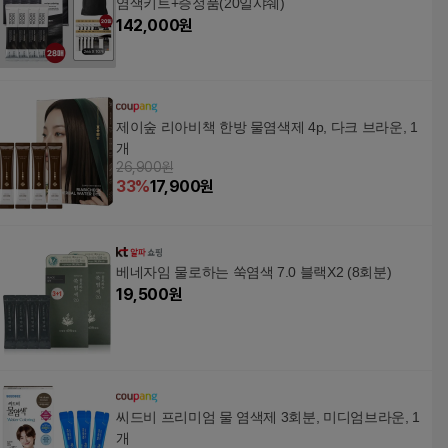
염색키트+증정품(20일샤쉐)
142,000
원
제이숲 리아비책 한방 물염색제 4p, 다크 브라운, 1
개
26,900원
33
%
17,900
원
베네자임 물로하는 쑥염색 7.0 블랙X2 (8회분)
19,500
원
씨드비 프리미엄 물 염색제 3회분, 미디엄브라운, 1
개