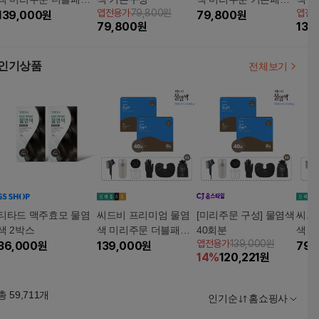
앱전용가
79,800원
앱전
지
139,000
원
지
79,800
원
024
79,800
원
139
개)
인기상품
전체보기
티타드 맥주효모 물염
씨드비 프리미엄 물염
[미리주문 구성] 물염색
씨드
색 2박스
색 미리주문 더블패키
40회분
색 
앱전용가
139,000원
36,000
원
지
139,000
원
지
79,
14
%
120,221
원
총
59,711
개
인기순
홈쇼핑사