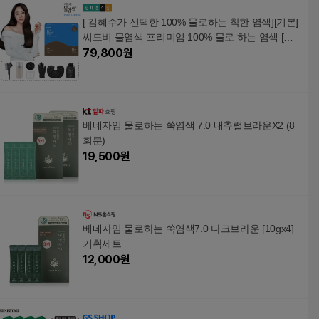
[ 김혜수가 선택한 100% 물로하는 착한 염색][기본]
씨드비 물염색 프리미엄 100% 물로 하는 염색 [미
디엄브라운/내추럴블랙/와인브라운/다크브라운]
79,800
원
(프리미엄 염색제 20포 + 프리미엄 염색세트 1세
트)
베네자임 물로하는 쑥염색 7.0 내츄럴브라운X2 (8
회분)
19,500
원
베네자임 물로하는 쑥염색7.0 다크브라운 [10gx4]
기획세트
12,000
원