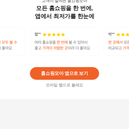
고객이 말하는 홈쇼핑모아
모든 홈쇼핑을 한 번에,
1+1+1 리얼 블랙스네일 수딩젤 300ml /달팽이크림
수딩겔 빠른보습 탄력케어
앱에서 최저가를 한눈에
9,600
원
푸드어홀릭 바운스 콜라겐 슬리핑 팩 200ml /수분
크림 수면팩 물광
4,500
원
홈쇼핑모아 앱으로 보기
모바일 웹으로 볼래요
[CJ단독/대용량] 하이알 엑소좀 크림 40ml x 5개 물
광수분크림
49,900
원