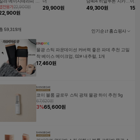
실라 에이지테라피 대
너
남404 히알루론 시카
이트
앱전용가
22,900원
용량 토너 2개
29,900
원
토너 300ml + 히알루론
49,300
원
70매
15,
22,900
원
시카 세럼 30ml
총
59,319
개
인기순
홈쇼핑사
물광 스틱 파운데이션 커버력 좋은 파데 추천 고밀
착 베이스 메이크업, 02# 내추럴, 1개
17,460
원
코이 블룸 글로우 스틱 광채 물광 하이 추천 9g
67,620원
3
%
65,600
원