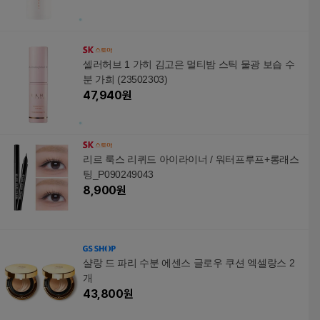
셀러허브 1 가히 김고은 멀티밤 스틱 물광 보습 수
분 가희 (23502303)
47,940
원
리르 룩스 리퀴드 아이라이너 / 워터프루프+롱래스
팅_P090249043
8,900
원
샬랑 드 파리 수분 에센스 글로우 쿠션 엑셀랑스 2
개
43,800
원