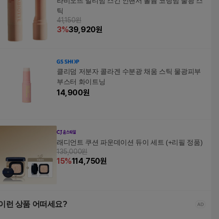
라비오뜨 멀티밤 스킨 인핸서 볼륨 코팅밤 물광 스
틱
41,150원
3
%
39,920
원
클리덤 저분자 콜라겐 수분광 채움 스틱 물광피부
부스터 화이트닝
14,900
원
래디언트 쿠션 파운데이션 듀이 세트 (+리필 정품)
135,000원
15
%
114,750
원
이런 상품 어떠세요?