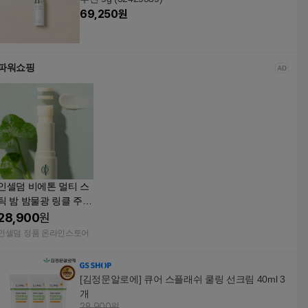
69,250
원
파워쇼핑
인셀덤 비에톤 멀티 스
틱 밤 밤물광 링클 주름
케어 9g
28,900
원
인셀덤 정품 온라인스토어
[김정문알로에] 큐어 스플래쉬 쿨링 선크림 40ml 3
개
28,900원