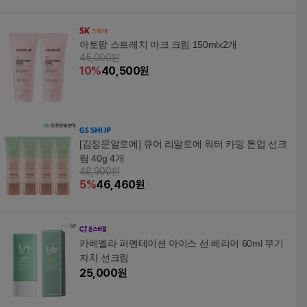
아토팜 스트레치 마크 크림 150mlx2개
45,000원
10
%
40,500
원
[김정문알로에] 큐어 리알로에 워터 카밍 톤업 선크
림 40g 4개
48,900원
5
%
46,460
원
카베엘라 퍼멘테이션 아이스 선 베리어 60ml 무기
자차 선크림
25,000
원