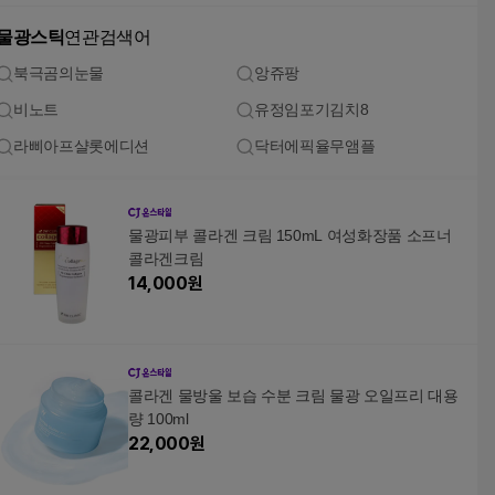
물광스틱
연관검색어
북극곰의눈물
앙쥬팡
비노트
유정임포기김치8
라삐아프샬롯에디션
닥터에픽율무앰플
물광피부 콜라겐 크림 150mL 여성화장품 소프너
콜라겐크림
14,000
원
콜라겐 물방울 보습 수분 크림 물광 오일프리 대용
량 100ml
22,000
원