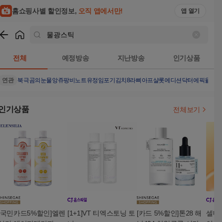
홈쇼핑사별 할인정보,
오직 앱에서만!
앱 열기
쇼핑
물광스틱
검색결과
전체
예정방송
지난방송
인기상품
연관
북극곰의눈물
앙쥬팡
비노트
유정임포기김치8
라삐아프샬롯에디션
닥터에픽율무
인기상품
전체보기
[국민카드5%할인]엘렌
[1+1]VT 티엑스토닝 토
[카드 5%할인]톤28 해
셀메