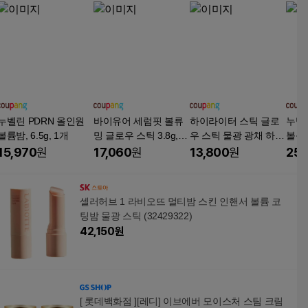
누벨린 PDRN 올인원
바이유어 세럼핏 볼류
하이라이터 스틱 글로
누벨린
볼륨밤, 6.5g, 1개
밍 글로우 스틱 3.8g,
우 스틱 물광 광채 하이
볼륨밤,
클리어, 1개
라이트 하이드레이팅
15,970
원
17,060
원
13,800
원
25,
스틱 얼굴 콧대 광펄스
틱 얼굴 코 하이라이트
물광 블러셔 스틱 내추
셀러허브 1 라비오뜨 멀티밤 스킨 인핸서 볼륨 코
럴 브라이트닝 젤리 하
팅밤 물광 스틱 (32429322)
이라이트 물광 스틱, 1
42,150
원
개, 03#
[ 롯데백화점 ][레디] 이브에버 모이스처 스팀 크림