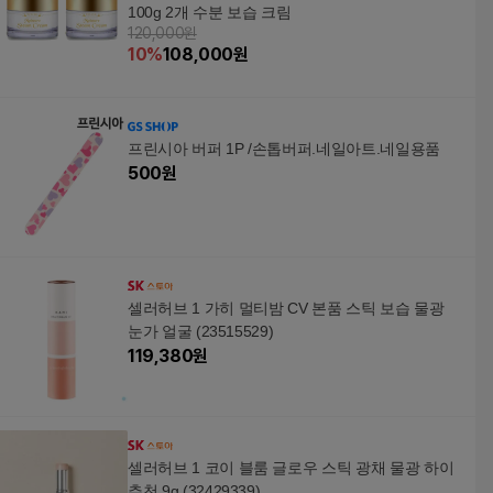
100g 2개 수분 보습 크림
120,000원
10
%
108,000
원
프린시아 버퍼 1P /손톱버퍼.네일아트.네일용품
500
원
셀러허브 1 가히 멀티밤 CV 본품 스틱 보습 물광
눈가 얼굴 (23515529)
119,380
원
셀러허브 1 코이 블룸 글로우 스틱 광채 물광 하이
추천 9g (32429339)