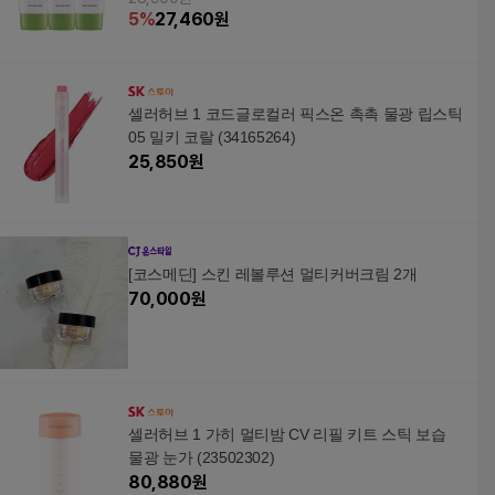
5
%
27,460
원
셀러허브 1 코드글로컬러 픽스온 촉촉 물광 립스틱
05 밀키 코랄 (34165264)
25,850
원
[코스메딘] 스킨 레볼루션 멀티커버크림 2개
70,000
원
셀러허브 1 가히 멀티밤 CV 리필 키트 스틱 보습
물광 눈가 (23502302)
80,880
원