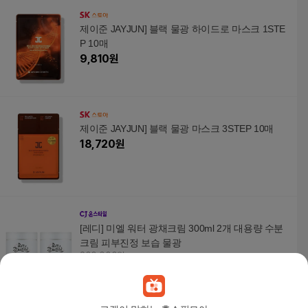
제이준 JAYJUN] 블랙 물광 하이드로 마스크 1STE
P 10매
9,810
원
제이준 JAYJUN] 블랙 물광 마스크 3STEP 10매
18,720
원
[레디] 미엘 워터 광채크림 300ml 2개 대용량 수분
크림 피부진정 보습 물광
200,000원
10
%
180,000
원