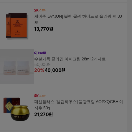
제이준 JAYJUN] 블랙 물광 하이드로 슬리핑 팩 30
포
13,770
원
수분가득 콜라겐 아이크림 28ml 2개세트
50,000원
20
%
40,000
원
패션플러스 [셀럽하우스] 물광크림 AOPXQGBH 예
지후 50g
21,270
원