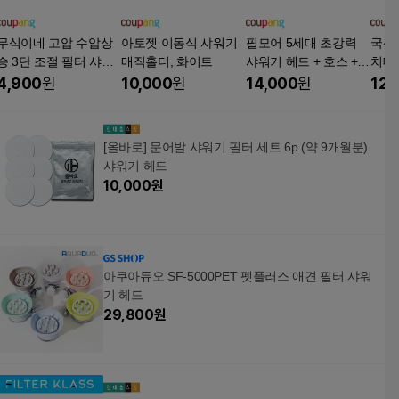
무식이네 고압 수압상
아토젯 이동식 샤워기
필모어 5세대 초강력
국산
승 3단 조절 필터 샤워
매직홀더, 화이트
샤워기 헤드 + 호스 +
치대
기 헤드+리필 필터 16
거치대 세트, 노블블랙,
걸이
4,900
원
10,000
원
14,000
원
12,
개 세트
1개
[올바로] 문어발 샤워기 필터 세트 6p (약 9개월분)
샤워기 헤드
10,000
원
아쿠아듀오 SF-5000PET 펫플러스 애견 필터 샤워
기 헤드
29,800
원