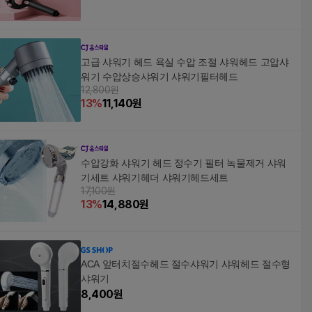
고급 샤워기 헤드 욕실 수압 조절 샤워헤드 고압샤
워기 수압상승샤워기 샤워기필터헤드
12,800원
13
%
11,140
원
수압강화 샤워기 헤드 정수기 필터 녹물제거 샤워
기세트 샤워기헤더 샤워기헤드세트
17,100원
13
%
14,880
원
ACA 앞터치절수헤드 절수샤워기 샤워헤드 절수형
샤워기
8,400
원