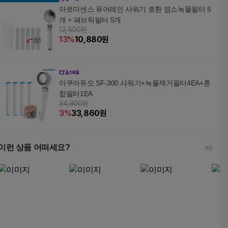
아로마센스 퓨어레인 샤워기 호환 염소녹물필터 5
개 + 패브릭필터 5개
12,500원
13
%
10,880
원
아쿠아듀오 SF-300 샤워기+녹물제거필터4EA+혼
합필터1EA
34,900원
3
%
33,860
원
이런 상품 어떠세요?