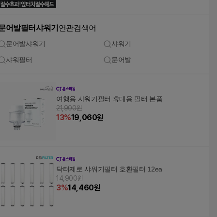
문어발필터샤워기
연관검색어
문어발샤워기
샤워기
샤워필터
문어발
여행용 샤워기필터 휴대용 필터 본품
21,900원
13
%
19,060
원
닥터제로 샤워기필터 호환필터 12ea
14,900원
3
%
14,460
원