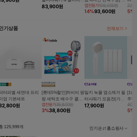
19,900
원
앱전용가
109,000원
22,
세트
83,900
원
그니처 플러스 샤워기
디3)
14
%
93,600
원
5
%
1개+시그니처 샤워기1
개+탄소리필필터 3팩
(바디 9개+ 헤드9개)
인기상품
전체보기
+여행용 세트 + 리필필
터 1팩(바디2개+헤드2
개)
닥터피엘 세면대 프리
[롯데5%할인]하비비 팡
밀키 녹물 염소제거 필
[1년
미엄 기본세트
팡 세탁조 배수구 클리
터샤워기 모음전(가정
주방
앱전용가
39,800원
40,
32,800
원
너 세트(총54포)+필터
용/여행용/수전/호스
17,900
원
3
%
38,800
원
5
%
샤워기
총
125,999
개
인기순
홈쇼핑사