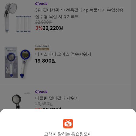
3단 필터샤워기+전용필터 4p 녹물제거 수압상승
절수형 욕실 샤워기헤드
22,900원
3
%
22,220
원
나이스데이 오아스 정수샤워기
19,800
원
디클린 멀티필터 샤워기
29,580원
5
%
28,110
원
고객이 말하는 홈쇼핑모아