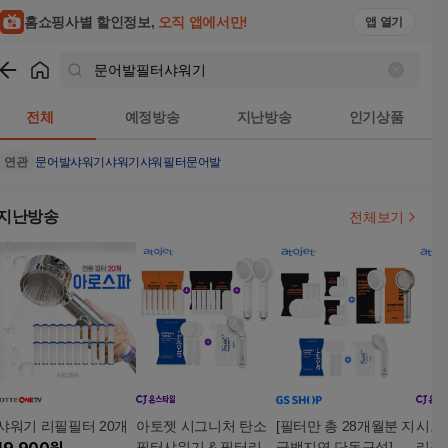
홈쇼핑사별 할인정보,
오직 앱에서만!
앱 열기
쇼핑
문어발필터샤워기
검색결과
전체
예정방송
지난방송
인기상품
연관
문어발샤워기
샤워기
샤워필터
문어발
지난방송
전체보기
샤워기 리필필터 20개
아토젯 시그니처 탄소
[필터만 총 28개월분 지
시그
필터샤워기 & 필터리필
금백지연 단독구성] 시
리필