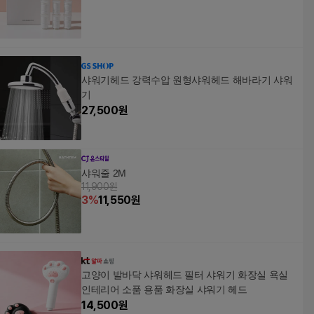
샤워기헤드 강력수압 원형샤워헤드 해바라기 샤워
기
27,500
원
샤워줄 2M
11,900원
3
%
11,550
원
고양이 발바닥 샤워헤드 필터 샤워기 화장실 욕실
인테리어 소품 용품 화장실 샤워기 헤드
14,500
원