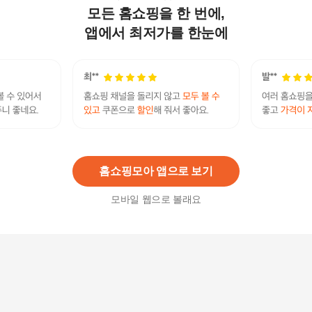
모든 홈쇼핑을 한 번에,
레인라이트 아토젯 샤워기필터 호환필터 10ea
12,900원
앱에서 최저가를 한눈에
3
%
12,520
원
리셀 100 수압상승 녹물제거 샤워기(필터포함)+필
터 9개/샤워기 필터 모음
9,900원
3
%
9,610
원
홈쇼핑모아 앱으로 보기
모바일 웹으로 볼래요
여행용 필터 샤워기
32,000
원