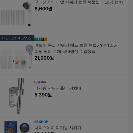
국내산 닥터피엘 샤워기 호환 녹물필터 10개(캡X)
8,600
원
아토젯 욕실 샤워기 헤드 호환 녹물5개+염소5개
리필 필터 교체 국내생산 수압상승
21,900
원
나사형 샤워기홀더 거치대
5,390
원
나이스데이 다기능 샤워기