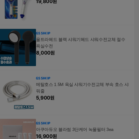
19,800
원
울트라헤드 블랙 샤워기헤드 샤워수전교체 절수
욕실수전
8,000
원
메탈호스 1.5M 욕실 샤워기수전교체 부속 호스 샤
워줄
5,900
원
아쿠아듀오 블라썸 3단케어 녹물필터 3ea
16,900
원