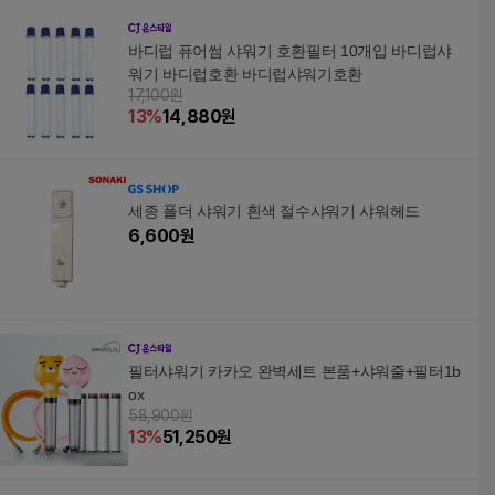
바디럽 퓨어썸 샤워기 호환필터 10개입 바디럽샤
워기 바디럽호환 바디럽샤워기호환
17,100원
13
%
14,880
원
세종 폴더 샤워기 흰색 절수샤워기 샤워헤드
6,600
원
필터샤워기 카카오 완벽세트 본품+샤워줄+필터1b
ox
58,900원
13
%
51,250
원