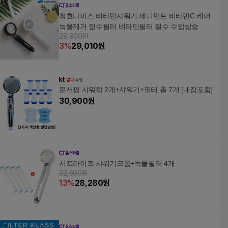
청호나이스 비타민샤워기 세디먼트 비타민C 케어
녹물제거 정수필터 비타민필터 절수 수압상승
29,900원
3
%
29,010
원
문서핑 샤워락 2개+샤워기+필터 총 7개 [내장포함]
30,900
원
서프라이즈 샤워기크롬+녹물필터 4개
32,500원
13
%
28,280
원