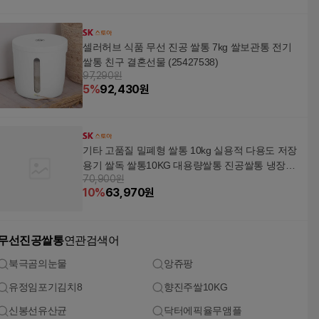
셀러허브 식품 무선 진공 쌀통 7kg 쌀보관통 전기
쌀통 친구 결혼선물 (25427538)
97,290원
5
%
92,430
원
기타 고품질 밀폐형 쌀통 10kg 실용적 다용도 저장
용기 쌀독 쌀통10KG 대용량쌀통 진공쌀통 냉장고
70,900원
쌀통 WFH8GXB
10
%
63,970
원
무선진공쌀통
연관검색어
북극곰의눈물
앙쥬팡
유정임포기김치8
향진주쌀10KG
신봉선유산균
닥터에픽율무앰플