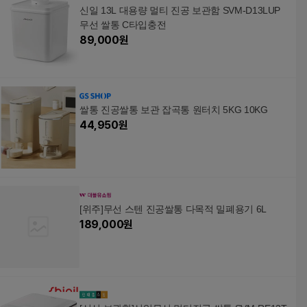
신일 13L 대용량 멀티 진공 보관함 SVM-D13LUP
무선 쌀통 C타입충전
89,000
원
쌀통 진공쌀통 보관 잡곡통 원터치 5KG 10KG
44,950
원
[위주]무선 스텐 진공쌀통 다목적 밀폐용기 6L
189,000
원