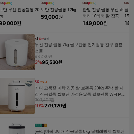
보만 무선 진공쌀통 20
보만 진공쌀통 12kg
한일 진공 쌀통 무선 배
플루
kg
터리 10리터 쌀 잡곡 스
15kg
59,000
원
테인레스 HVR-10
99,000
원
149,000
원
186
무선 진공 쌀통 7kg 쌀보관통 전기쌀통 친구 결혼
선물
98,480원
3
%
95,530
원
기타 고품질 미락 진공 쌀 보관통 20Kg 주방 쌀 저
장 진공쌀통 쌀보관 가정용쌀통 쌀보관통 WFHA9
309,400원
EU
10
%
279,120
원
[공식]미락 3세대 진공쌀통 8kg 쌀벌레방지 쌀보관