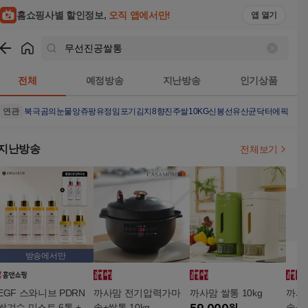
홈쇼핑사별 할인정보,
오직 앱에서만!
앱 열기
쇼핑
무선진공쌀통
검색결과
전체
예정방송
지난방송
인기상품
연관
북극곰의눈물
앙쥬팡
유정임포기김치8
향진주쌀10KG
신봉선유산균
닥터에픽율무
지난방송
전체보기
방송에서만
EGF 스와니브 PDRN
까사맘 전기압력가마
까사맘 쌀통 10kg
까사
쌀겨수 미스트 6통 + 온
솥+쌀통 10kg
솥+쌀