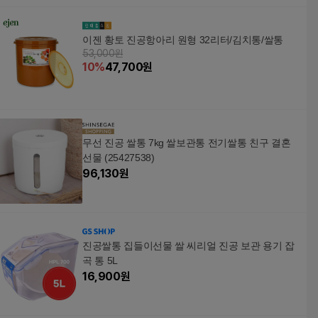
이젠 황토 진공항아리 원형 32리터/김치통/쌀통
53,000원
10
%
47,700
원
무선 진공 쌀통 7kg 쌀보관통 전기쌀통 친구 결혼
선물 (25427538)
96,130
원
진공쌀통 집들이선물 쌀 씨리얼 진공 보관 용기 잡
곡 통 5L
16,900
원