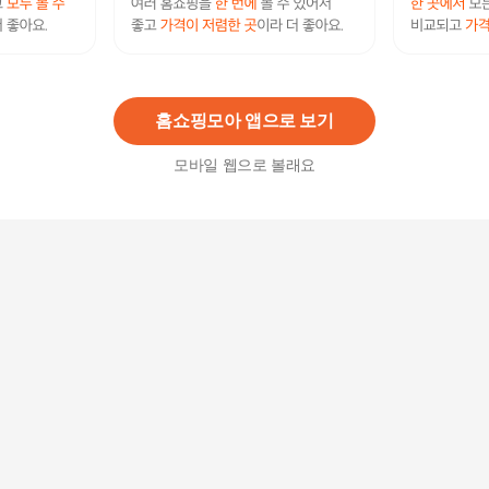
생생미 원터치 진공쌀통 7L 쌀벌레방지 쌀보관통
잡곡통
99,000
원
홈쇼핑모아 앱으로 보기
모바일 웹으로 볼래요
아이오 개별 진공 쌀통 잡곡통 15kg 잡곡 쌀보관통
쌀항아리 습기 쌀벌레
178,000
원
밀폐용기 소분용기 반찬통 집들이선물 진공쌀통
쌀보관통
131,400
원