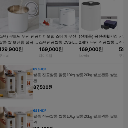
스텐) 쿠보닉 무선 진공
디디오랩 스테미 무선
(신제품) 웅진생활건강
샤오미
쌀통 쌀 보관함 잡곡 통
스텐진공쌀통 DVS-L1
2세대 무선 진공쌀통 2
독 밀폐 용기 10kg 10k
0SW
0kg
129,900
원
169,000
원
169,000
원
59,
g
쿠보닉
디디오랩
joowin
쿠팡
쌀통 진공쌀통 쌀통10kg 쌀통20kg 쌀보관통 쌀보
관
87,500
원
쌀통 진공쌀통 쌀통10kg 쌀통20kg 쌀보관통 쌀보
관