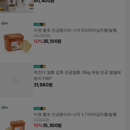
90,400
원
이젠 황토 진공항아리 사각 8.5리터/김치통/쌀통
39,000원
10
%
35,100
원
맥킨더 쌀통 압축 진공쌀통 15kg 계량 진공 쌀벌레
방지 F697
31,980
원
이젠 황토 진공항아리 사각 1.7리터/김치통/쌀통
17,000원
10
%
15,300
원