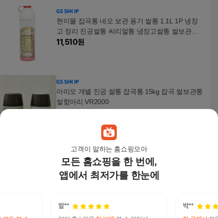
현이몰 잡곡통 네오 보관 용기 쌀통 1.1L 1P 냉장
고 정리 진공쌀통 씨리얼통 냉장고쌀통 쌀보관함
쌀보관
11,510
원
아이오 개별 진공 쌀통 잡곡통 15kg 잡곡 쌀보관통
쌀항아리 VR2000
179,000
원
고객이 말하는 홈쇼핑모아
모든 홈쇼핑을 한 번에,
집들이선물 진공 쌀통 쌀보관 쌀보관통 잡곡통 쌀
항아리 쌀보관용기 쌀독 쌀보관함 쌀독항아리 밀
앱에서 최저가를 한눈에
가루보관
49,640
원