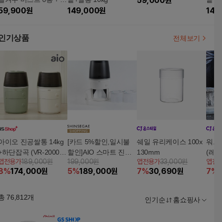
59,000
원
천수 미스트2통
59,900
원
149,000
원
149
인기상품
전체보기
아이오 진공쌀통 14kg
[카드 5%할인,일시불
쉐일 유리케이스 100x
워크아
+하단잡곡 (VR-2000)
할인]AIO 스마트 진공
130mm
(레드
앱전용가
189,000원
199,000원
앱전용가
33,000원
앱전
5%쿠폰+구매 후 3천원
쌀통
8
%
174,000
원
5
%
189,000
원
7
%
30,690
원
7
%
적립
총
76,812
개
인기순
홈쇼핑사