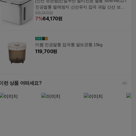
[신선 보관함]신일무선 멀티진공 쌀통 SVM-RE12T
진공쌀통 벌레방지 신선유지 잡곡 과일 신선 보관
69,000원
함
7
%
64,170
원
미쁨 진공쌀통 잡곡통 쌀보관통 15kg
119,700
원
이런 상품 어떠세요?