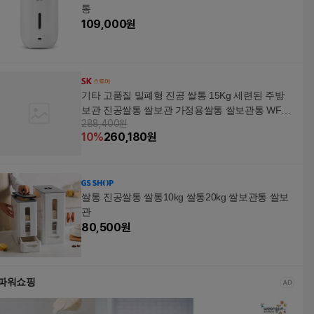
통
109,000
원
기타 고품질 밀폐형 진공 쌀통 15Kg 세련된 주방
보관 진공쌀통 쌀보관 가정용쌀통 쌀보관통 WFHA
288,400원
9EV
10
%
260,180
원
쌀통 진공쌀통 쌀통10kg 쌀통20kg 쌀보관통 쌀보
관
80,500
원
파워쇼핑