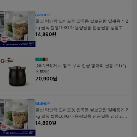
쿨샵 락앤락 도어포켓 잡곡통 쌀보관함 밀폐용기 2
kg 쌀독 쌀통10KG 대용량쌀통 진공쌀통 냉장고쌀
통 계량
14,890
원
[GENAU] 제너 황토 무쇠 진공 항아리 쌀통 24L(유
리뚜껑)
70,900
원
쿨샵 락앤락 도어포켓 잡곡통 쌀보관함 밀폐용기 2
kg 쌀독 쌀통10KG 대용량쌀통 진공쌀통 냉장고쌀
통 계량
14,890
원