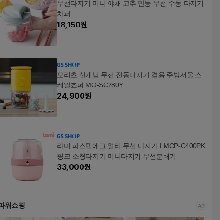
무선다지기 미니 야채 고추 만능 무선 수동 다지기
차퍼
18,150
원
모리츠 신개념 무선 전동다지기 겸용 주방저울 스
케일쵸퍼 MO-SC280Y
24,900
원
라미 파스텔에그 멀티 무선 다지기 LMCP-C400PK
핑크 소형다지기 미니다지기 무선분쇄기
33,000
원
파워쇼핑