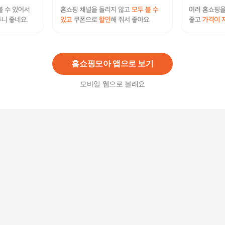
케어프린 무선 멀티 다지기 600ml, EMC503
69,800원
7
%
64,800
원
홈쇼핑모아 앱으로 보기
모바일 웹으로 볼래요
고추 VMJ669Z7 만능 무선 차퍼 미니 야채 수동 다
지기 +할인쿠폰
30,500
원
플럭스 안전하게 다지는 무선 미니 다지기_PLX-C
P25WLBG
16,900원
6
%
15,890
원