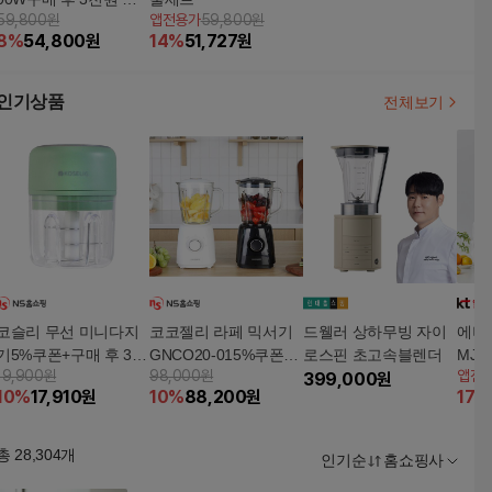
59,800원
앱전용가
59,800원
립
8
%
54,800
원
14
%
51,727
원
인기상품
전체보기
코슬리 무선 미니다지
코코젤리 라페 믹서기
드웰러 상하무빙 자이
에버홈
기5%쿠폰+구매 후 3천
GNCO20-015%쿠폰
로스핀 초고속블렌더
MJ6
19,900원
98,000원
앱전
원 적립
+구매 후 3천원 적립
399,000
원
10
%
17,910
원
10
%
88,200
원
17
%
총
28,304
개
인기순
홈쇼핑사