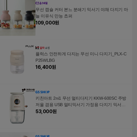
무선 캡슐 커터 본느 분쇄기 믹서기 야채 다지기 마
늘 이유식 만능 쵸퍼
109,000
원
플럭스 안전하게 다지는 무선 미니 다지기_PLX-C
P25WLBG
16,400
원
키친아트 2ni1 무선 멀티다지기 KKW-600SC 주방
저울 겸용 USB 멀티믹서기 가정용 다지기 믹서기
소형믹서기
53,000
원