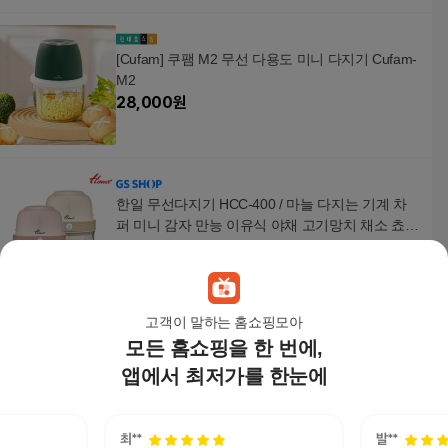
[Cufam] 쿠팸 M2 무선 다용도 미니 다지기 Cufam-
M2
28,000
원
한일 무선다지기 HCC-400 / 마늘 다지는 기계 차
퍼 미니 감자 만능 이유식 야채 고기망치 채소 쵸퍼
고추
62,000
원
고객이 말하는 홈쇼핑모아
모든 홈쇼핑을 한 번에,
키친구 무선 유리 이유식 야채 마늘 전동 다지기 고
기 분쇄기 600ML
앱에서 최저가를 한눈에
44,000
원