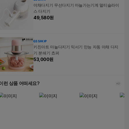
야채다지기 무선다지기 마늘가는기계 멀티슬라이
스 다지기
49,580
원
키친아트 마늘다지기 믹서기 만능 자동 야채 다지
기 분쇄기 쵸퍼
53,000
원
이런 상품 어떠세요?