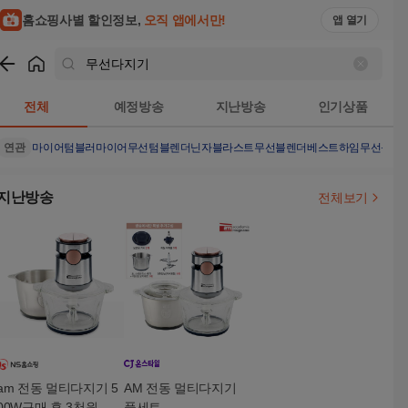
홈쇼핑사별 할인정보,
오직 앱에서만!
앱 열기
쇼핑
무선다지기
검색결과
전체
예정방송
지난방송
인기상품
연관
마이어텀블러
마이어무선텀블렌더
닌자블라스트무선블렌더
베스트하임무선블렌
지난방송
전체보기
am 전동 멀티다지기 5
AM 전동 멀티다지기
00W구매 후 3천원 적
풀세트