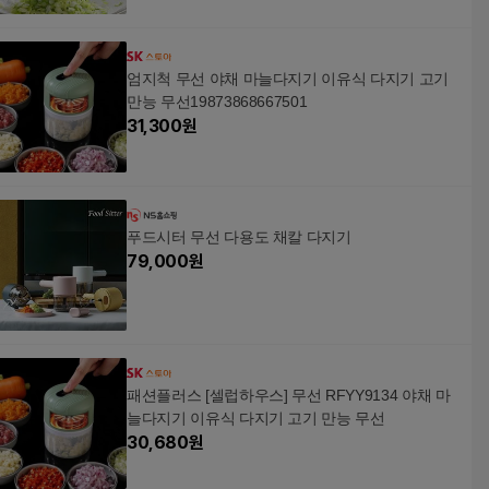
엄지척 무선 야채 마늘다지기 이유식 다지기 고기
만능 무선19873868667501
31,300
원
푸드시터 무선 다용도 채칼 다지기
79,000
원
패션플러스 [셀럽하우스] 무선 RFYY9134 야채 마
늘다지기 이유식 다지기 고기 만능 무선
30,680
원