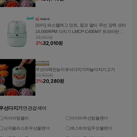
[라미] 파스텔에그 민트, 핑크 멀티 무선 강력 모터
15,000RPM 다지기 LMCP-C400MT 트라이탄 용
33,000원
기 스테인레스 칼날
3
%
32,010
원
무선야채만능이유식다지기마늘다지기고기
20,900원
3
%
20,280
원
무선다지기
연관검색어
마이어텀블러
마이어무선텀블렌더
닌자블라스트무선블렌더
베스트하임무선블렌더