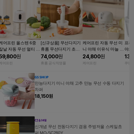
케어프린 올스텐 6중
[신규상품] 무선다지기
케어프린 자동 무선 미
프리
칼날 자동 무선 멀티 야
휴롬 무선다지기 초퍼
니 야채 이유식 마늘 다
야채
채 이유식 유리용기 다
핸드블렌더 CC-C01F
지기 쵸퍼 푸드프로세
량 멀
59,800
원
74,000
원
24,800
원
13,
지기 쵸퍼 600ml
WW/ 만능다지기 이유
서 250ml
늘 
케어프린
휴롬 공식직영몰
케어프린
쿠팡
식다지기
만능다지기 미니 야채 고추 만능 무선 수동 다지기
차퍼
18,150
원
신개념 무선 전동다지기 겸용 주방저울 스케일쵸
퍼 MO-SC280Y