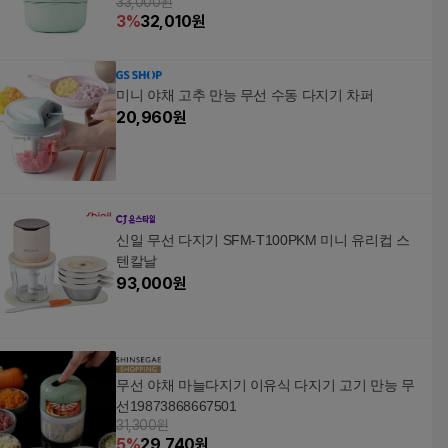
33,000원
스테인레스 칼날
3
%
32,010
원
미니 야채 고추 만능 무선 수동 다지기 차퍼
20,960
원
신일 무선 다지기 SFM-T100PKM 미니 유리컵 스
텐칼날
93,000
원
무선 야채 마늘다지기 이유식 다지기 고기 만능 무
선19873868667501
31,300원
5
%
29,740
원