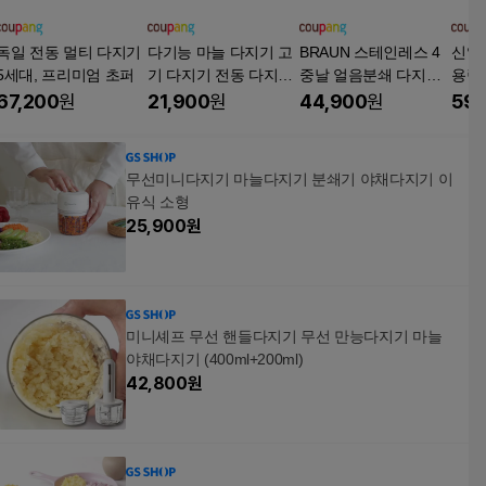
독일 전동 멀티 다지기
다기능 마늘 다지기 고
BRAUN 스테인레스 4
신일
5세대, 프리미엄 초퍼
기 다지기 전동 다지기
중날 얼음분쇄 다지기
용량 
믹서기 만능 다지기, 2L
쵸퍼, CH3011BK
-GM
67,200
원
21,900
원
44,900
원
59,
무선미니다지기 마늘다지기 분쇄기 야채다지기 이
유식 소형
25,900
원
미니셰프 무선 핸들다지기 무선 만능다지기 마늘
야채다지기 (400ml+200ml)
42,800
원