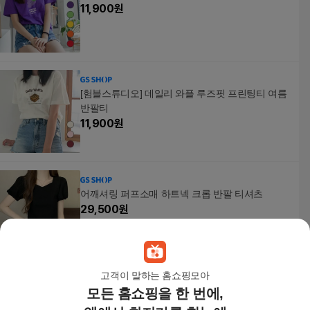
11,900
원
[험블스튜디오] 데일리 와플 루즈핏 프린팅티 여름
반팔티
11,900
원
어깨셔링 퍼프소매 하트넥 크롭 반팔 티셔츠
29,500
원
고객이 말하는 홈쇼핑모아
모든 홈쇼핑을 한 번에,
[] 기본 무지 이너 라운드 반팔 면티셔츠 2장
10,900
원