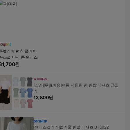
몽펠리에 펀칭 플레어
끈조절 나시 롱 원피스
31,700
원
[샵앤][무료배송]여름 시원한 면 반팔 티셔츠 균일
가
13,800
원
[웬디즈갤러리]컬러풀 반팔 티셔츠 BTS022