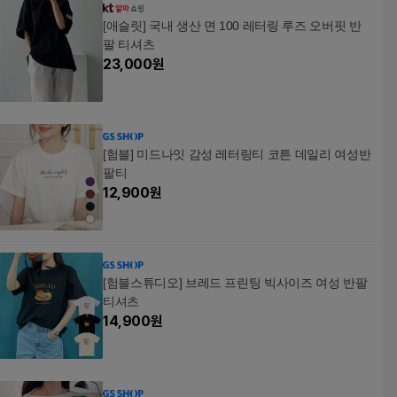
[애슬릿] 국내 생산 면 100 레터링 루즈 오버핏 반
팔 티셔츠
23,000
원
[험블] 미드나잇 감성 레터링티 코튼 데일리 여성반
팔티
12,900
원
[험블스튜디오] 브레드 프린팅 빅사이즈 여성 반팔
티셔츠
14,900
원