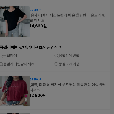
[옷자락]여자 백스트랩 레이온 찰랑핏 라운드넥 반
팔 티셔츠
14,660
원
몽펠리에반팔여성티셔츠
연관검색어
몽펠리에
몽펠리에반팔
몽펠리에반팔티셔츠
몽펠리에여성
[험블] 레터링 필기체 루즈핏티 여름면티 여성반팔
티셔츠
12,900
원