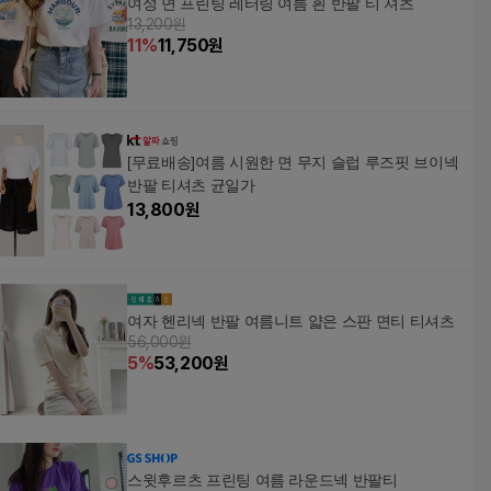
여성 면 프린팅 레터링 여름 흰 반팔 티 셔츠
13,200원
11
%
11,750
원
[무료배송]여름 시원한 면 무지 슬럽 루즈핏 브이넥
반팔 티셔츠 균일가
13,800
원
여자 헨리넥 반팔 여름니트 얇은 스판 면티 티셔츠
56,000원
5
%
53,200
원
스윗후르츠 프린팅 여름 라운드넥 반팔티