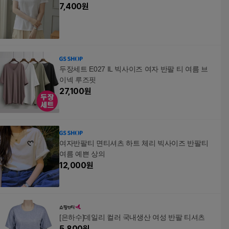
7,400
원
두장세트 E027 IL 빅사이즈 여자 반팔 티 여름 브
이넥 루즈핏
27,100
원
여자반팔티 면티셔츠 하트 체리 빅사이즈 반팔티
여름 예쁜 상의
12,000
원
[은하수]데일리 컬러 국내생산 여성 반팔 티셔츠
5,800
원