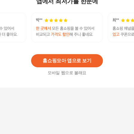
앱에서 최저가를 한눈에
[옷자락]여자 찰랑핏 라운드 롱티 하프 반소매 봄여
름 티셔츠
15,840
원
홈쇼핑모아 앱으로 보기
모바일 웹으로 볼래요
여성반팔티셔츠 여성 루즈핏 무지 반팔티 1P 여름
홈웨어 롱티셔츠
20,300
원
실켓면 삼각레이스 티셔츠
49,900
원