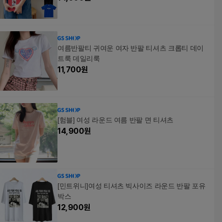
여름반팔티 귀여운 여자 반팔 티셔츠 크롭티 데이
트룩 데일리룩
11,700
원
[험블] 여성 라운드 여름 반팔 면 티셔츠
14,900
원
[민트위니]여성 티셔츠 빅사이즈 라운드 반팔 포유
박스
12,900
원