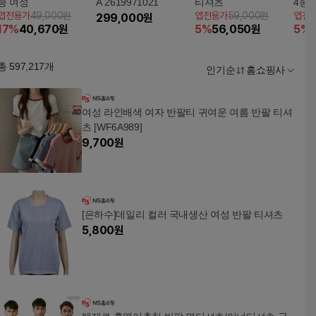
종 여성
A 2619971021
티셔츠
4종 
앱전용가
49,000원
앱전용가
59,000원
앱전
299,000
원
17
%
40,670
원
5
%
56,050
원
5
%
총
597,217
개
인기순
홈쇼핑사
여성 라인배색 여자 반팔티 귀여운 여름 반팔 티셔
츠 [WF6A989]
9,700
원
[은하수]데일리 컬러 국내생산 여성 반팔 티셔츠
5,800
원