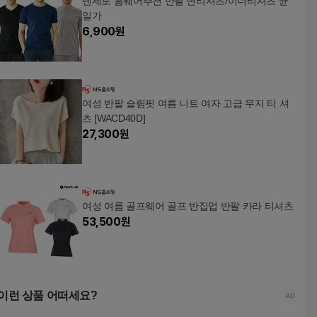
텐제로 홈웨어추천 반팔 면티셔츠/이너티셔츠 균
일가
6,900
원
여성 반팔 슬림핏 여름 니트 여자 고급 무지 티 셔
츠 [WACD40D]
27,300
원
여성 여름 골프웨어 골프 반집업 반팔 카라 티셔츠
53,500
원
이런 상품 어떠세요?