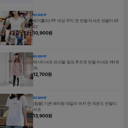
로미홀리) PF 여성 무지 면 반팔 티셔츠 반팔티 65
22
10,900
원
박시티셔츠 파스텔 핑크 루즈핏 반팔 티셔츠 HH B
35
12,700
원
[험블] 기본 레터링 데일리 여자 면 라운드 반팔티
셔츠
13,900
원