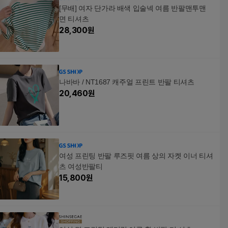
[무배] 여자 단가라 배색 입술넥 여름 반팔맨투맨
면 티셔츠
28,300
원
나바바 / NT1687 캐주얼 프린트 반팔 티셔츠
20,460
원
여성 프린팅 반팔 루즈핏 여름 상의 자켓 이너 티셔
츠 여성반팔티
15,800
원