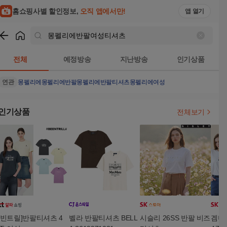
홈쇼핑사별 할인정보,
오직 앱에서만!
앱 열기
쇼핑
몽펠리에반팔여성티셔츠
검색결과
전체
예정방송
지난방송
인기상품
연관
몽펠리에
몽펠리에반팔
몽펠리에반팔티셔츠
몽펠리에여성
인기상품
전체보기
[빈트릴]반팔티셔츠 4
벨라 반팔티셔츠 BELL
시슬리 26SS 반팔 비즈
겜미 