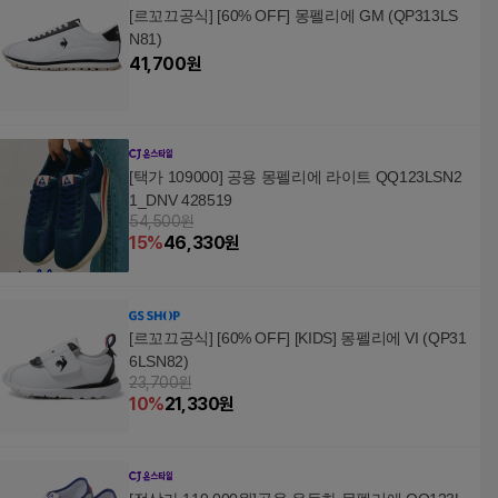
[르꼬끄공식] [60% OFF] 몽펠리에 GM (QP313LS
N81)
41,700
원
[택가 109000] 공용 몽펠리에 라이트 QQ123LSN2
1_DNV 428519
54,500원
15
%
46,330
원
[르꼬끄공식] [60% OFF] [KIDS] 몽펠리에 VI (QP31
6LSN82)
23,700원
10
%
21,330
원