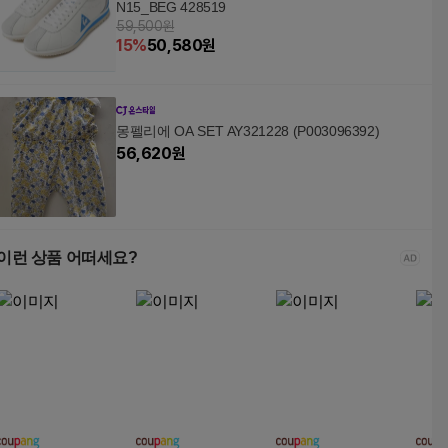
N15_BEG 428519
59,500원
15
%
50,580
원
몽펠리에 OA SET AY321228 (P003096392)
56,620
원
이런 상품 어떠세요?