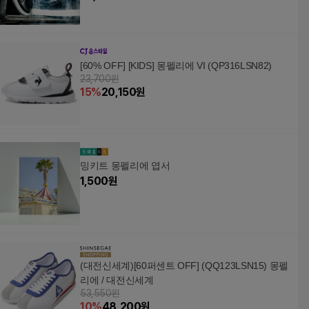
[60% OFF] [KIDS] 몽펠리에 VI (QP316LSN82)
23,700원
15
%
20,150
원
밍키트 몽펠리에 엽서
1,500
원
(대전신세계)[60퍼센트 OFF] (QQ123LSN15) 몽펠
리에 / 대전신세계
53,550원
10
%
48,200
원