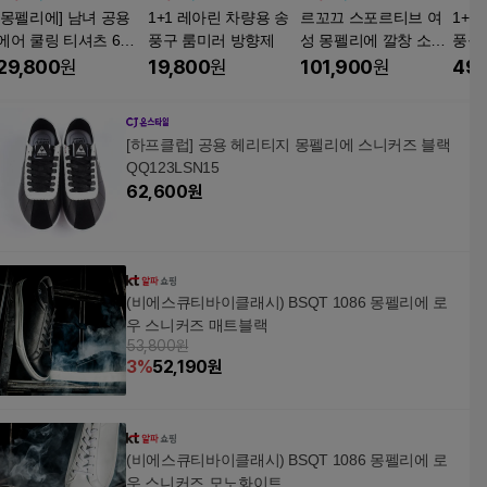
[몽펠리에] 남녀 공용
1+1 레아린 차량용 송
르꼬끄 스포르티브 여
1+1
에어 쿨링 티셔츠 6종
풍구 룸미러 방향제
성 몽펠리에 깔창 소취
풍구
세트 221021
기능
29,800
원
19,800
원
101,900
원
49,
[하프클럽] 공용 헤리티지 몽펠리에 스니커즈 블랙
QQ123LSN15
62,600
원
(비에스큐티바이클래시) BSQT 1086 몽펠리에 로
우 스니커즈 매트블랙
53,800원
3
%
52,190
원
(비에스큐티바이클래시) BSQT 1086 몽펠리에 로
우 스니커즈 모노화이트