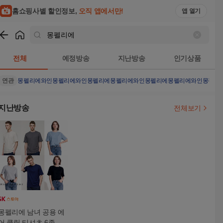
홈쇼핑사별 할인정보,
오직 앱에서만!
앱 열기
쇼핑
몽펠리에
검색결과
전체
예정방송
지난방송
인기상품
연관
몽펠리에와인
몽펠리에와인몽펠리에
몽펠리에와인몽펠리에
몽펠리에와인몽펠리
지난방송
전체보기
몽펠리에 남녀 공용 에
어 쿨링 티셔츠 6종 세