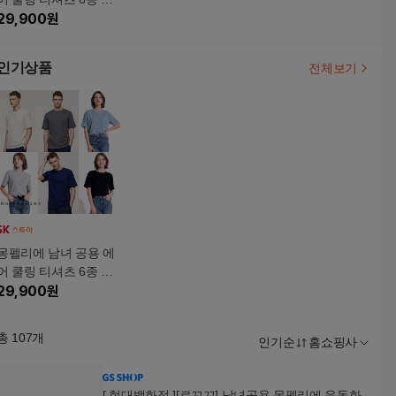
트
29,900
원
인기상품
전체보기
몽펠리에 남녀 공용 에
어 쿨링 티셔츠 6종 세
트
29,900
원
총
107
개
인기순
홈쇼핑사
[ 현대백화점 ][르꼬끄] 남녀공용 몽펠리에 운동화