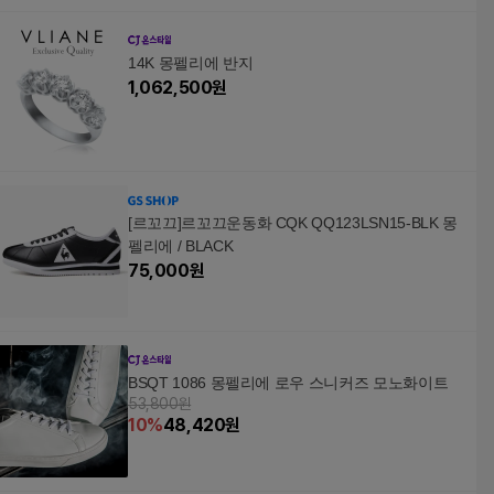
14K 몽펠리에 반지
1,062,500
원
[르꼬끄]르꼬끄운동화 CQK QQ123LSN15-BLK 몽
펠리에 / BLACK
75,000
원
BSQT 1086 몽펠리에 로우 스니커즈 모노화이트
53,800원
10
%
48,420
원