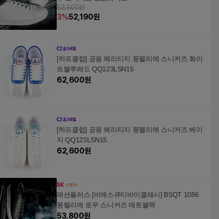
53,800원
3
%
52,190
원
[하프클럽] 공용 헤리티지 몽펠리에 스니커즈 화이
트블루레드 QQ123LSN15
62,600
원
[하프클럽] 공용 헤리티지 몽펠리에 스니커즈 베이
지 QQ123LSN15
62,600
원
패션플러스 [비에스큐티바이클래시] BSQT 1086
몽펠리에 로우 스니커즈 매트블랙
53,800
원