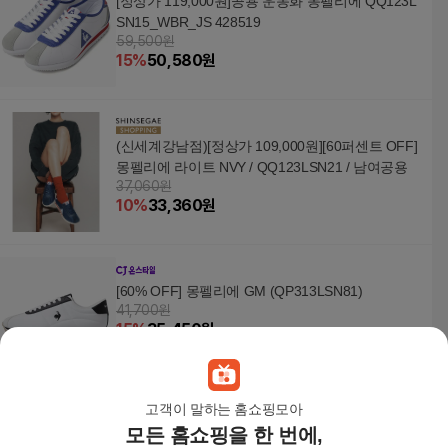
[정상가 119,000원]공용 운동화 몽펠리에 QQ123L
SN15_WBR_JS 428519
59,500원
15
%
50,580
원
(신세계강남점)[정상가 109,000원][60퍼센트 OFF]
몽펠리에 라이트 NVY / QQ123LSN21 / 남여공용
37,060원
10
%
33,360
원
[60% OFF] 몽펠리에 GM (QP313LSN81)
41,700원
15
%
35,450
원
고객이 말하는 홈쇼핑모아
모든 홈쇼핑을 한 번에,
르꼬끄운동화 UQC QQ123LSN21-NVY 몽펠리에