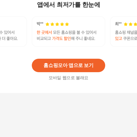
라이트 / NAVY
앱에서 최저가를 한눈에
68,700
원
[택가 109,000]공용 몽펠리에 라이트 QQ123LSN2
1 428519
54,500원
15
%
46,330
원
홈쇼핑모아 앱으로 보기
모바일 웹으로 볼래요
[롯데백화점](단독)]공용 운동화 몽펠리에 QQ123L
SN15_WBR
53,550
원
[롯데백화점](단독)]공용 운동화 몽펠리에 QQ123L
SN15_BEG