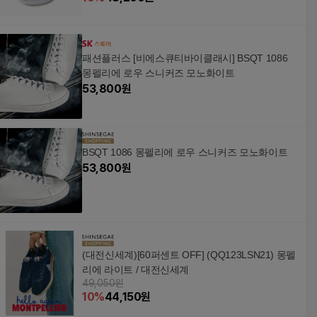
패션플러스 [비에스큐티바이클래시] BSQT 1086
몽펠리에 로우 스니커즈 모노화이트
53,800
원
BSQT 1086 몽펠리에 로우 스니커즈 모노화이트
53,800
원
(대전신세계)[60퍼센트 OFF] (QQ123LSN21) 몽펠
리에 라이트 / 대전신세계
49,050원
10
%
44,150
원