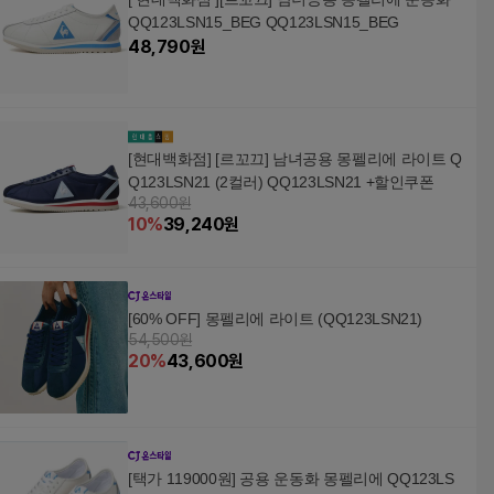
QQ123LSN15_BEG QQ123LSN15_BEG
48,790
원
[현대백화점] [르꼬끄] 남녀공용 몽펠리에 라이트 Q
Q123LSN21 (2컬러) QQ123LSN21 +할인쿠폰
43,600원
10
%
39,240
원
[60% OFF] 몽펠리에 라이트 (QQ123LSN21)
54,500원
20
%
43,600
원
[택가 119000원] 공용 운동화 몽펠리에 QQ123LS