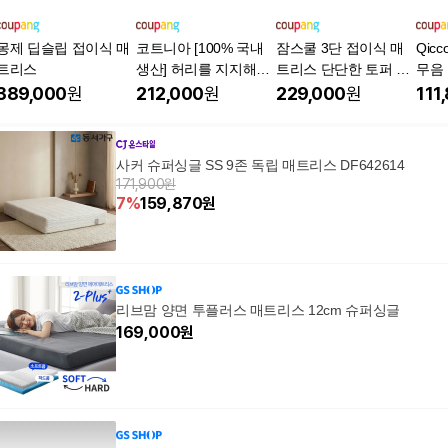
몽제 딥슬립 접이식 매
코트니아 [100% 국내
잠스쿨 3단 접이식 매
Qic
트리스
생산] 허리를 지지해주
트리스 단단한 토퍼 허
무음
는 고탄성 방수 3단 접
리에좋은 침대 바닥 매
매트리
389,000
원
212,000
원
229,000
원
111
이식 매트리스 토퍼 안
트
정성 검증완료
사커 슈퍼싱글 SS 9존 독립 매트리스 DF642614
171,900원
7
%
159,870
원
리브맘 양면 투플러스 매트리스 12cm 슈퍼싱글
169,000
원