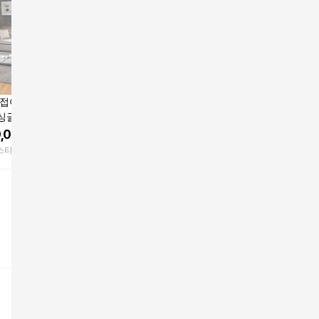
 접이식 매트리스
몽제 디럭스 매트리스
글(SS)
슈퍼싱글(SS)
,000
원
1,054,620
원
스타일
CJ온스타일