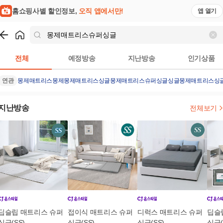
홈쇼핑사별 할인정보,
오직 앱에서만!
앱 열기
쇼핑
몽제매트리스슈퍼싱글
검색결과
전체
예정방송
지난방송
인기상품
연관
몽제매트리스
몽제
몽제매트리스싱글
몽제매트리스슈퍼싱글싱글
몽제매트리스싱
지난방송
전체보기
딥슬립 매트리스 슈퍼
접이식 매트리스 슈퍼
디럭스 매트리스 슈퍼
딥슬
싱글(SS)
싱글(SS)
싱글(SS)
싱글(