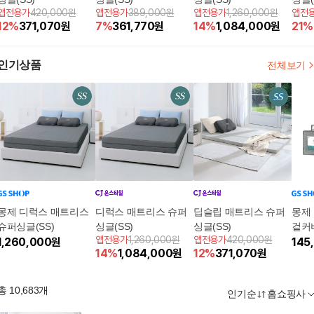
앱전용가
420,000원
앱전용가
389,000원
앱전용가
1,260,000원
앱전
(밴딩
12
%
371,070
원
7
%
361,770
원
14
%
1,084,000
원
21
%
세트
인기상품
전체보기
몽제 디럭스 매트리스
디럭스 매트리스 슈퍼
딥슬립 매트리스 슈퍼
몽제
슈퍼싱글(SS)
싱글(SS)
싱글(SS)
겉커버
앱전용가
1,260,000원
앱전용가
420,000원
1,260,000
원
145
14
%
1,084,000
원
12
%
371,070
원
총
10,683
개
인기순
홈쇼핑사