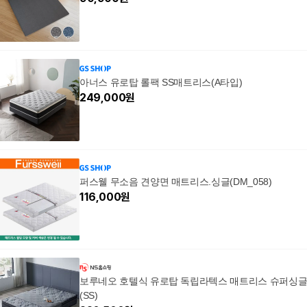
아너스 유로탑 롤팩 SS매트리스(A타입)
249,000
원
퍼스웰 무소음 견양면 매트리스.싱글(DM_058)
116,000
원
보루네오 호텔식 유로탑 독립라텍스 매트리스 슈퍼싱
(SS)