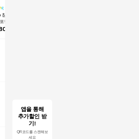
co 침대 매트리스
잠스쿨 3단 접이식 매
몽제 딥슬립 매트리스
지오리스 
 포켓스프링 바닥
트리스 단단한 토퍼 허
테크닉 2
399,000
원
스, 20cm, 중간
리에좋은 침대 바닥 매
스 & 메
,800
원
199,000
원
76,90
트
스
앱을 통해
추가할인 받
기!
QR코드를 스캔해보
세요