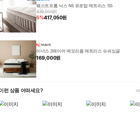
웨스트프롬 닉스 N5 유로탑 매트리스 SS
439,000원
5
%
417,050
원
이너스 2레이어 메모리폼 매트리스 슈퍼싱글
169,000
원
이런 상품 어떠세요?