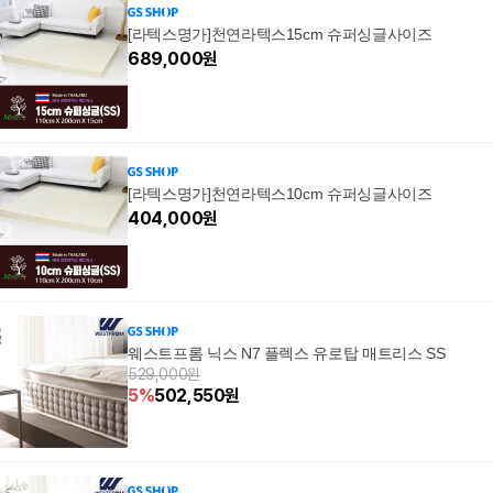
[라텍스명가]천연라텍스15cm 슈퍼싱글사이즈
689,000
원
[라텍스명가]천연라텍스10cm 슈퍼싱글사이즈
404,000
원
웨스트프롬 닉스 N7 플렉스 유로탑 매트리스 SS
529,000원
5
%
502,550
원