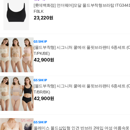
[롯데백화점] 언더웨어]모달 몰드부착형브라탑 ITG3441
FBLK
23,220
원
[몰드부착형] 시그니처 쿨메쉬 풀핏브라팬티 6종세트 (
T/PK/BE)
42,900
원
[몰드부착형] 시그니처 쿨메쉬 풀핏브라팬티 6종세트 (
T/BR/BK)
42,900
원
올레이스 몰드삽입형 인견 반브라 2매입 여성 여름속옷