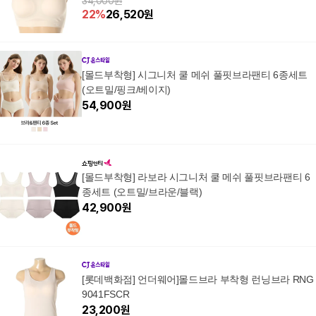
34,000원
22
%
26,520
원
[몰드부착형] 시그니처 쿨 메쉬 풀핏브라팬티 6종세트
(오트밀/핑크/베이지)
54,900
원
[몰드부착형] 라보라 시그니처 쿨 메쉬 풀핏브라팬티 6
종세트 (오트밀/브라운/블랙)
42,900
원
[롯데백화점] 언더웨어]몰드브라 부착형 런닝브라 RNG
9041FSCR
23,200
원