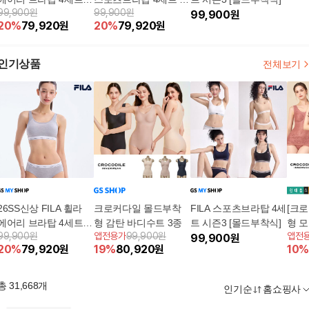
99,900원
99,900원
(몰드부착/후크조절)
즌4 [몰드부착식]
99,900
원
20
%
79,920
원
20
%
79,920
원
인기상품
전체보기
26SS신상 FILA 휠라
크로커다일 몰드부착
FILA 스포츠브라탑 4세
[크
에어리 브라탑 4세트
형 감탄 바디수트 3종
트 시즌3 [몰드부착식]
형 
99,900원
앱전용가
99,900원
앱전
(몰드부착/후크조절)
99,900
원
리머+
20
%
79,920
원
19
%
80,920
원
10
%
종)
총
31,668
개
인기순
홈쇼핑사