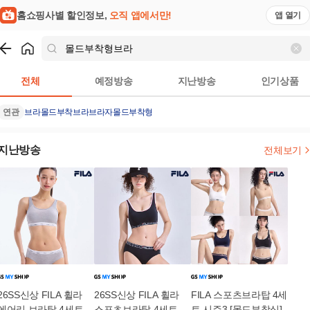
홈쇼핑사별 할인정보,
오직 앱에서만!
앱 열기
쇼핑
몰드부착형브라
검색결과
전체
예정방송
지난방송
인기상품
연관
브라
몰드부착브라
브라자
몰드부착형
지난방송
전체보기
26SS신상 FILA 휠라
26SS신상 FILA 휠라
FILA 스포츠브라탑 4세
에어리 브라탑 4세트
스포츠브라탑 4세트 시
트 시즌3 [몰드부착식]