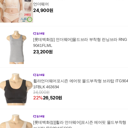
언더웨어
24,900
원
[롯데백화점] 언더웨어]몰드브라 부착형 런닝브라 RNG
9041FLML
23,200
원
휠라언더웨어포시즌 에어핏 몰드부착형 브라탑 ITG90
1FBLK 463694
34,000원
22
%
26,520
원
[롯데백화점][휠라 언더웨어]포시즌 에어핏 몰드부착형