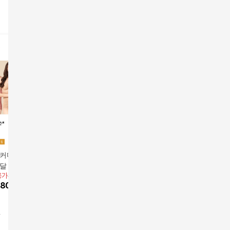
로커다일] 몰드부착
[크로커다일]몰드부착
26SS신상 FILA 휠라
비비안 B
모달 프리컷 감탄슬
형 인견블렌디드 감탄
스포츠브라탑 4세트 시
와이어 브
용가
89,900원
앱전용가
99,900원
99,900원
앱전용가
1
팬티 컬렉션 (8
슬림탑 + 팬티 컬렉션
즌4 [몰드부착식]
0종
80,910
원
10
%
89,910
원
20
%
79,920
원
17
%
107
(8종)