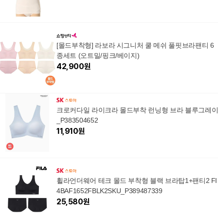
[몰드부착형] 라보라 시그니처 쿨 메쉬 풀핏브라팬티 6
종세트 (오트밀/핑크/베이지)
42,900
원
크로커다일 라이크라 몰드부착 런닝형 브라 블루그레
_P383504652
11,910
원
휠라언더웨어 테크 몰드 부착형 블랙 브라탑1+팬티2 FI
4BAF1652FBLK2SKU_P389487339
25,580
원