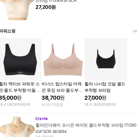
브라탑 ITG9041FSCR
27,200
원
파워쇼핑
휠라 액티브 파워핏 스
비너스 탑스타일 어깨
휠라 나시탑 모달 몰드
판 몰드 부착형 미들 브
끈 퓨징 브라 몰드부착
부착형 브라탑
라탑(스포츠브라)
형 [VBRS940]
35,000
원
38,700
원
27,000
원
FILA UNDERWEAR
비너스직영점
FILA UNDERWEAR
휠라언더웨어 포시즌 에어핏 몰드부착형 브라탑 ITG90
41FSCR 463694