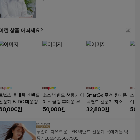
이런 상품 어떠세요?
로벨스 휴대용 넥밴드
소소 넥밴드 선풍기 아
SmartGo 무선 휴대용
소소
선풍기 BLDC 대용량 6
이스 쿨링 휴대용 무선
넥밴드 선풍기 저소음
이스
000mAh 저소음 무선,
핸즈프리 목선풍기, 그
목걸이 선풍기 아이스
핸즈
60,000
원
50,000
원
32,800
원
50,
퓨어화이트, 단일상품
린+그린, 1+1
냉각 3단 에어컨선풍기
이트+
두손이 자유로운 USB 넥밴드 선풍기 목에거는 넥
풍기18664935667501