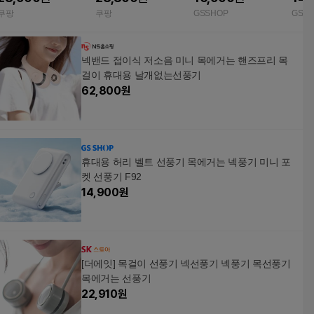
목풍기 미니 날개없는
목풍기 미니 날개없는
쿠팡
쿠팡
GSSHOP
GSS
집게 클립형 밀크화이
집게 클립형 피치핑크
트
넥밴드 접이식 저소음 미니 목에거는 핸즈프리 목
걸이 휴대용 날개없는선풍기
62,800
원
휴대용 허리 벨트 선풍기 목에거는 넥풍기 미니 포
켓 선풍기 F92
14,900
원
[더에잇] 목걸이 선풍기 넥선풍기 넥풍기 목선풍기
목에거는 선풍기
22,910
원