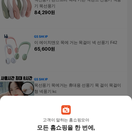
기 목선풍기
84,290
원
이 에이치앤오 목에 거는 목걸이 넥 선풍기 F42
65,600
원
목선풍기 목에거는 휴대용 선풍기 목 걸이 목걸이
형 넥풍기 kc
62,290
원
고객이 말하는 홈쇼핑모아
모든 홈쇼핑을 한 번에,
휴대용 허리 벨트 선풍기 몸풍기 목에거는 넥풍기