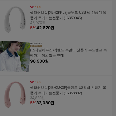
셀러허브 1 [XBH2KKL7]쿨윈드 USB 넥 선풍기 목
풍기 목에거는선풍기 (16359045)
45,070원
5
%
42,820
원
(스타일하우스)넥밴드 목걸이 선풍기 무드램프 목
에거는 야외활동 휴대
98,900
원
셀러허브 1 [XBH2JK3P]쿨윈드 USB 넥 선풍기 목
풍기 목에거는선풍기 (16358892)
34,820원
5
%
33,080
원