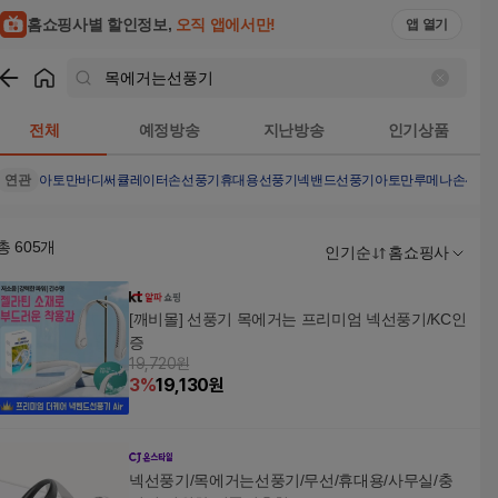
홈쇼핑사별 할인정보,
오직 앱에서만!
앱 열기
쇼핑
목에거는선풍기
검색결과
전체
예정방송
지난방송
인기상품
연관
아토만바디써큘레이터
손선풍기휴대용선풍기
넥밴드선풍기
아토만
루메나손선풍
총
605
개
인기순
홈쇼핑사
[깨비몰] 선풍기 목에거는 프리미엄 넥선풍기/KC인
증
19,720원
3
%
19,130
원
넥선풍기/목에거는선풍기/무선/휴대용/사무실/충