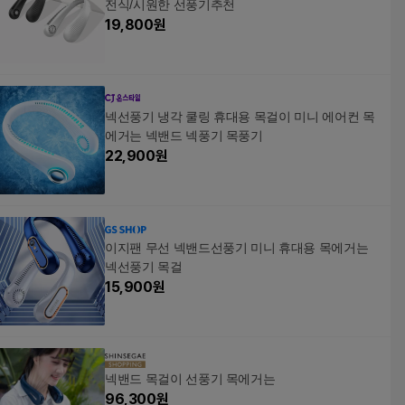
전식/시원한 선풍기추천
19,800
원
넥선풍기 냉각 쿨링 휴대용 목걸이 미니 에어컨 목
에거는 넥밴드 넥풍기 목풍기
22,900
원
이지팬 무선 넥밴드선풍기 미니 휴대용 목에거는
넥선풍기 목걸
15,900
원
넥밴드 목걸이 선풍기 목에거는
96,300
원