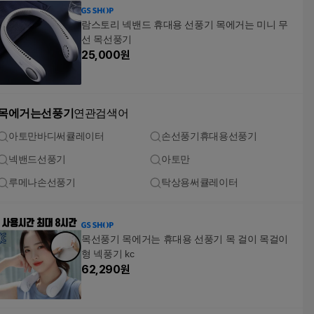
람스토리 넥밴드 휴대용 선풍기 목에거는 미니 무
선 목선풍기
25,000
원
목에거는선풍기
연관검색어
아토만바디써큘레이터
손선풍기휴대용선풍기
넥밴드선풍기
아토만
루메나손선풍기
탁상용써큘레이터
목선풍기 목에거는 휴대용 선풍기 목 걸이 목걸이
형 넥풍기 kc
62,290
원