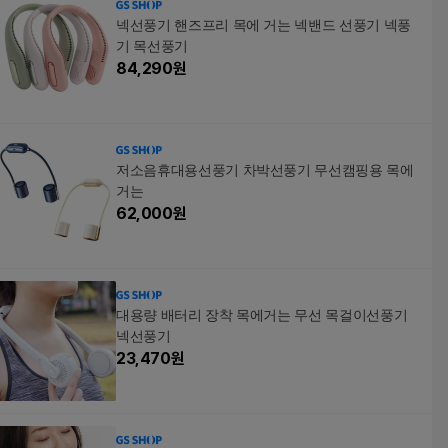
넥선풍기 핸즈프리 목에 거는 넥밴드 선풍기 넥풍
기 목선풍기
84,290
원
저소음휴대용선풍기 차박선풍기 무선캠핑용 목에
거는
62,000
원
대용량 배터리 장착 목에거는 무선 목걸이선풍기
넥선풍기
23,470
원