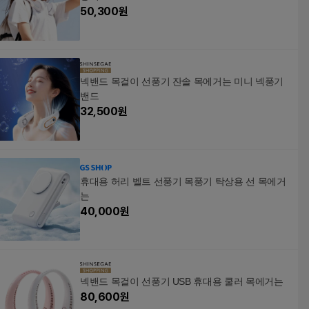
50,300
원
넥밴드 목걸이 선풍기 잔솔 목에거는 미니 넥풍기
밴드
32,500
원
휴대용 허리 벨트 선풍기 목풍기 탁상용 선 목에거
는
40,000
원
넥밴드 목걸이 선풍기 USB 휴대용 쿨러 목에거는
80,600
원