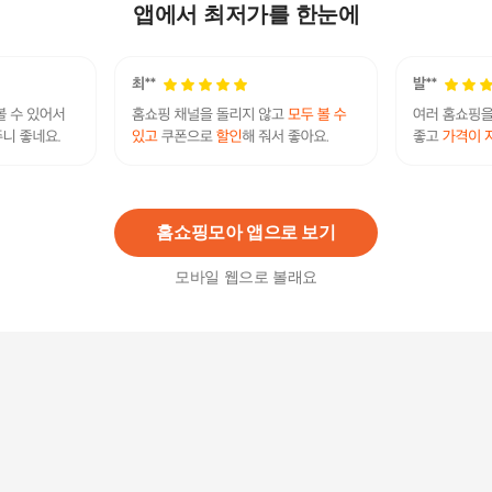
미니 포켓
앱에서 최저가를 한눈에
50,670
원
넥선풍기 핸즈프리 목에 거는 넥밴드 선풍기 넥풍
기 목선풍기
84,290
원
홈쇼핑모아 앱으로 보기
모바일 웹으로 볼래요
목에거는선풍기 핸즈프리 무선 넥밴드 선풍기 넥
풍기 목선풍기 넥팬
79,150
원
무선 목 넥 선풍기 목에거는 넥밴드 목걸이형 선풍
기 넥풍기 목풍기 충전식