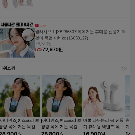
셀러허브 1 [XBF86807]목에거는 휴대용 선풍기 목
걸이 목걸이형 kc (16650127)
76,810원
5
%
72,970
원
파워쇼핑
[아티란스]핸즈프리 초
[아티란스]핸즈프리 초
바쿨 좌우분리 목 선풍
휴대
경량 목에 거는 목걸이
경량 목에 거는 목걸이
기 휴대용 넥밴드 목에
기 
선풍기 목 넥 허리 등
선풍기 목 넥 허리 등
거는 목풍기
니 포
28,900
원
28,800
원
16,900
원
14,