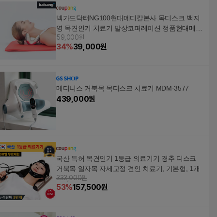
보호대(턱받침 스펀지
2개 추가증정), 1개
넥가드닥터NG100현대메디칼본사 목디스크 백지
영 목견인기 치료기 발상코퍼레이션 정품현대메디
59,000원
칼, 1개
34
%
39,000
원
메디니스 거북목 목디스크 치료기 MDM-3577
439,000
원
국산 특허 목견인기 1등급 의료기기 경추 디스크
거북목 일자목 자세교정 견인 치료기, 기본형, 1개
333,000원
53
%
157,500
원