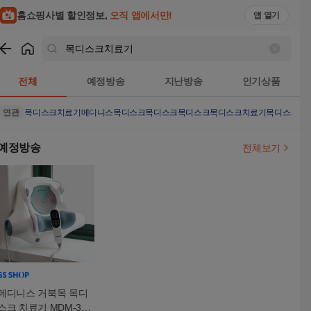
홈쇼핑사별 할인정보,
오직 앱에서만!
앱 열기
쇼핑
목디스크치료기
검색결과
전체
예정방송
지난방송
인기상품
연관
목디스크치료기메디니스목디스크목디스크목디스크목디스크치료기
목디스크치
예정방송
전체보기
메디니스 거북목 목디
스크 치료기 MDM-357