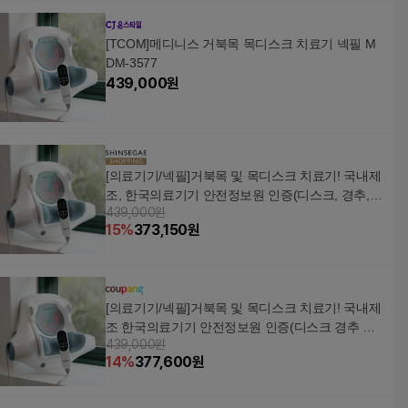
[TCOM]메디니스 거북목 목디스크 치료기 넥필 M
DM-3577
439,000
원
[의료기기/넥필]거북목 및 목디스크 치료기! 국내제
조, 한국의료기기 안전정보원 인증(디스크, 경추,
439,000원
추간판탈출증치료목적)
15
%
373,150
원
[의료기기/넥필]거북목 및 목디스크 치료기! 국내제
조 한국의료기기 안전정보원 인증(디스크 경추 추
439,000원
간판탈출증치료목적), 1개
14
%
377,600
원