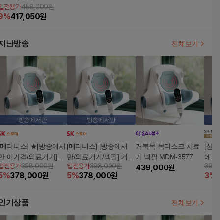
앱전용가
458,000원
7
9
%
417,050
원
지난방송
전체보기
방송에서만
방송에서만
[메디니스] ★[방송에서
[메디니스] [방송에서
거북목 목디스크 치료
[삼
만 이가격/의료기기]★
만/의료기기/넥필] 거북
기 넥필 MDM-3577
에서
앱전용가
398,000원
앱전용가
398,000원
398
거북목 및 목디스크 치
목 및 목디스크 치료기
439,000
원
거북
5
%
378,000
원
5
%
378,000
원
3
%
료기
(디스크,경추,추간판탈
료기!
출증치료목적)
료기
증(디
인기상품
전체보기
판탈