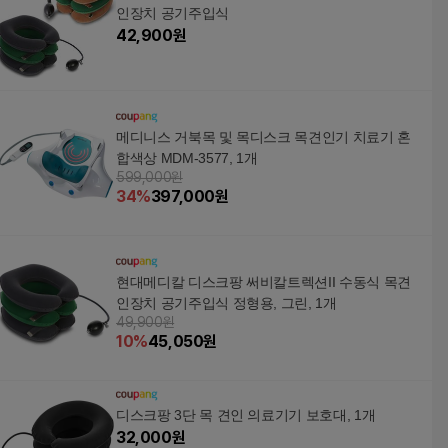
인장치 공기주입식
42,900
원
메디니스 거북목 및 목디스크 목견인기 치료기 혼
합색상 MDM-3577, 1개
599,000원
34
%
397,000
원
현대메디칼 디스크팡 써비칼트렉션II 수동식 목견
인장치 공기주입식 정형용, 그린, 1개
49,900원
10
%
45,050
원
디스크팡 3단 목 견인 의료기기 보호대, 1개
32,000
원