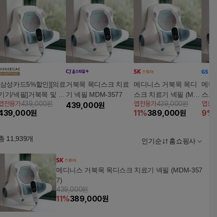
[삼성카드5%할인][의료
거북목 목디스크 치료
메디니스 거북목 목디
메디
기기/넥필]거북목 및 목
기 넥필 MDM-3577
스크 치료기 넥필 (MD
스크 
앱전용가
439,000원
앱전용가
439,000원
앱전
디스크 치료기! 국내제
439,000
원
M-3577)
7
439,000
원
11
%
389,000
원
9
%
조, 한국의료기기 안전
정보원 인증(디스크, 경
추, 추간판탈출증치료
총
11,939
개
인기순
홈쇼핑사
목적)
메디니스 거북목 목디스크 치료기 넥필 (MDM-357
7)
439,000원
11
%
389,000
원