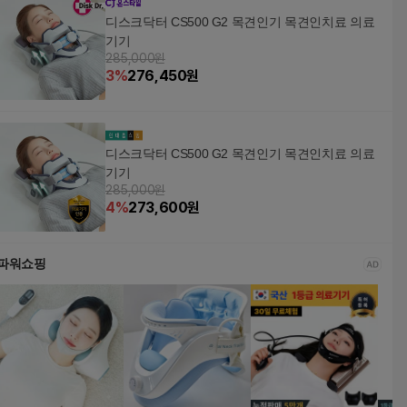
디스크닥터 CS500 G2 목견인기 목견인치료 의료
기기
285,000원
3
%
276,450
원
디스크닥터 CS500 G2 목견인기 목견인치료 의료
기기
285,000원
4
%
273,600
원
파워쇼핑