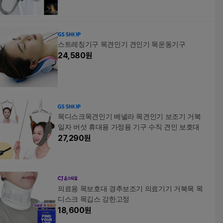
스트레칭기구 목견인기 견인기 목운동기구
24,580
원
목디스크목견인기 베넬라 목견인기 보조기 거북
일자 버섯 휴대용 가정용 기구 수직 견인 보호대
27,290
원
의료용 목보호대 경추보조기 의료기기 거북목 목
디스크 목깁스 강한고정
18,600
원