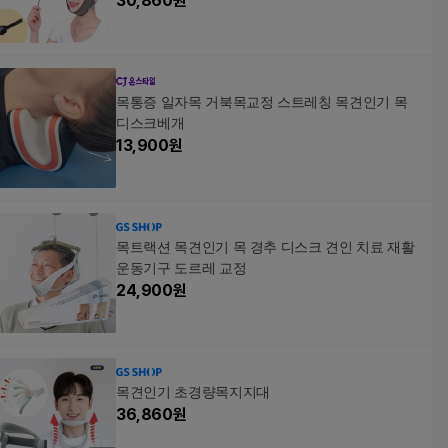
30,860
원
목통증 일자목 거북목교정 스트레칭 목견인기 목
디스크베개
13,900
원
목트랙션 목견인기 목 경추 디스크 견인 치료 재활
운동기구 도르레 교정
24,900
원
목견인기 초경량목지지대
36,860
원