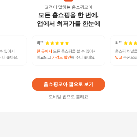
고객이 말하는 홈쇼핑모아
모든 홈쇼핑을 한 번에,
목견인기 견인기 목운동기구
21,580
원
앱에서 최저가를 한눈에
목운동기구 목견인기 견인기
21,580
원
홈쇼핑모아 앱으로 보기
모바일 웹으로 볼래요
웰바디CM7 목 경추 뒷목 디스크 일자목 거북목 교
정기 스마트 경추근골마사지기 아이웰니스
519,000원
5
%
493,050
원