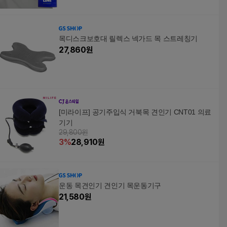
목디스크보호대 릴렉스 넥가드 목 스트레칭기
27,860
원
[미라이프] 공기주입식 거북목 견인기 CNT01 의료
기기
29,800원
3
%
28,910
원
운동 목견인기 견인기 목운동기구
21,580
원