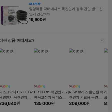
일양약품 닥터메디프 목견인기 경추 견인 밴드 견
인기 건강하넥
19,900
원
이런 상품 어떠세요?
디스크닥터 CS500 G2
DR.CHRIS 목견인기 거
NEW 브리즈 올인원 목
리빙
목견인기 목견인치료
북목교정기 목디스크
견인기 의료용 목견인
료기기
의료기기, 1개
의료기기, 1개
치료기 1등급 의료기기
236,640
원
135,000
원
209,000
원
87,
바른자세 프리미엄 목