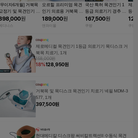
[무이자6개월] 거북목
오르힐 프리미엄 목견
국산 특허 목견인기 1
제로
교정기 및 목견인기 목
인기 의료용 거북목 보
등급 의료기기 경추 디
등급
디스크 치료기 넥필 M
호대 디스크 교정기 치
스크 거북목 일자목 자
크 거
398,000
원
189,000
원
167,500
원
128
DM-3577
료기
세교정 견인 치료기 기
Free
메디니스
앤와이몰
쿠팡
쿠팡
본형+목지지대(견인력
향상) 1개 공용
제로메디컬 목견인기 1등급 의료기기 목디스크 거
북목 치료기, 1개
158,000원
18
%
128,950
원
거북목 및 목디스크 목견인기 치료기 넥필 MDM-3
577, 1개
397,500
원
현대메디칼 디스크팡 써비칼트렉션II 수동식 목견