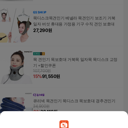
목디스크목견인기 베넬라 목견인기 보조기 거북
일자 버섯 휴대용 가정용 기구 수직 견인 보호대
27,290
원
목 견인기 목보호대 거북목 일자목 목디스크 교정
기 +할인쿠폰
107,700원
15
%
91,550
원
큐리넥 목견인기 목디스크 목보호대 경추견인기
34,900원
8
%
32,110
원