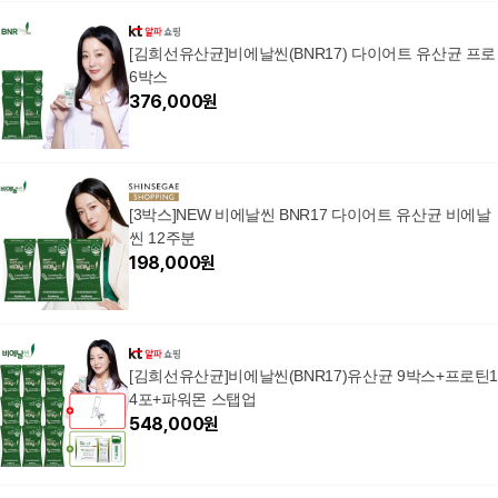
[김희선유산균]비에날씬(BNR17) 다이어트 유산균 프로
6박스
376,000
원
[3박스]NEW 비에날씬 BNR17 다이어트 유산균 비에날
씬 12주분
198,000
원
[김희선유산균]비에날씬(BNR17)유산균 9박스+프로틴
4포+파워몬 스탭업
548,000
원