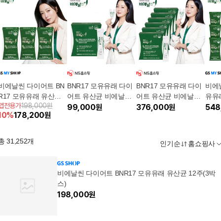
비에날씬 다이어트 BN
BNR17 모유유래 다이
BNR17 모유유래 다이
비에
R17 모유유래 유산균 1
어트 유산균 비에날씬
어트 유산균 비에날씬
유유래
앱전용가
198,000원
2주(3박스)
플러스 1박스/1개월분
99,000
원
플러스 6박스/6개월분
376,000
원
박스)
548
10
%
178,200
원
총
31,252
개
인기순
홈쇼핑사
비에날씬 다이어트 BNR17 모유유래 유산균 12주(3박
스)
198,000
원