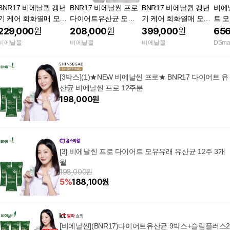
BNR17 비에날퀸 갱년
BNR17 비에날씬 프로
BNR17 비에날퀸 갱년
비에
기 케어 회화열매 모유
다이어트유산균 모유
기 케어 회화열매 모유
트 모
유래유산균 60캡슐, 3
유래 체지방감소 3개월
유래유산균 60캡슐, 6
산균 
229,000
원
208,000
원
399,000
원
656
개
캡슐
개
비에날몰
비에날몰
비에날몰
DSmal
[3박스](1)★NEW 비에날씬 프로★ BNR17 다이어트 유
산균 비에날씬 프로 12주분
198,000
원
[3] 비에날씬 프로 다이어트 모유유래 유산균 12주 3개
월
198,000원
5
%
188,100
원
[비에날씬](BNR17)다이어트유산균 9박스+슬림플러스