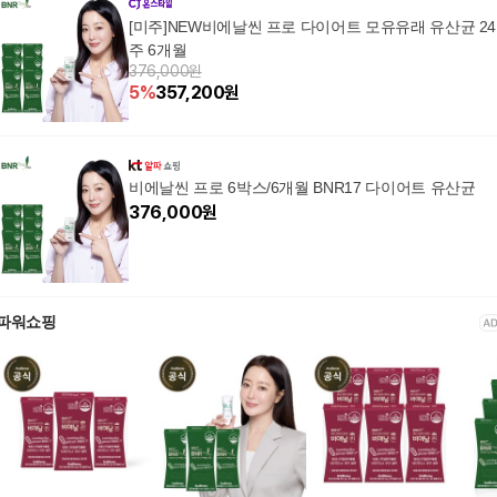
[미주]NEW비에날씬 프로 다이어트 모유유래 유산균 24
주 6개월
376,000원
5
%
357,200
원
비에날씬 프로 6박스/6개월 BNR17 다이어트 유산균
376,000
원
파워쇼핑