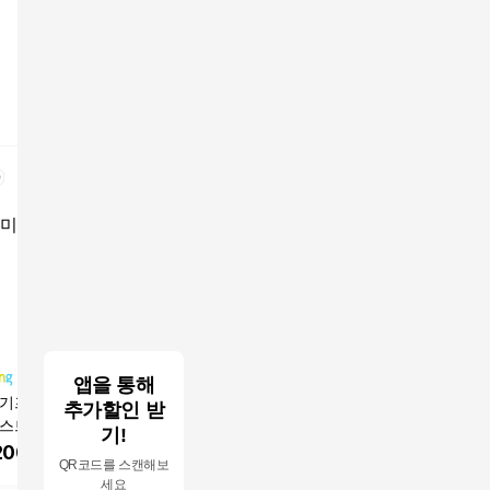
앱을 통해
 기프트 모유유산
포스트바이오틱스 프
김희선유산균 BNR17
bnr17 
추가할인 받
포스트바이오틱스,
롤린 모유 유산균, 250
비에날씬 모유유산균
트 유산균
기!
 2개
g, 2개
장건강 체지방감소 60
제품 보조
200
원
29,810
원
96,140
원
25,800
QR코드를 스캔해보
캡슐
체지방감소
세요