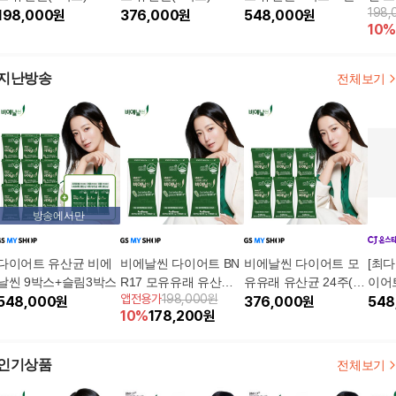
198,
198,000
원
376,000
원
스 60포
548,000
원
체지
10
%
유산
지난방송
전체보기
방송에서만
다이어트 유산균 비에
비에날씬 다이어트 BN
비에날씬 다이어트 모
[최다
날씬 9박스+슬림3박스
R17 모유유래 유산균 1
유유래 유산균 24주(6
이어
앱전용가
198,000원
548,000
원
2주(3박스)
박스)
376,000
원
+BN
548
10
%
178,200
원
인기상품
전체보기