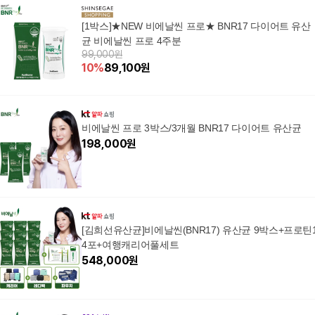
CCP [마스크팩 구성상
CCP [마스크팩 구성상
0억 유산균 체지방 다
품], 6박스, 30회분
품], 3박스, 30회분
이어트 유산균 bnr 프
[1박스]★NEW 비에날씬 프로★ BNR17 다이어트 유산
로 17 캡슐 식약청 인증
균 비에날씬 프로 4주분
제품, 1박스, 60회분
99,000원
10
%
89,100
원
비에날씬 프로 3박스/3개월 BNR17 다이어트 유산균
198,000
원
[김희선유산균]비에날씬(BNR17) 유산균 9박스+프로틴
4포+여행캐리어풀세트
548,000
원