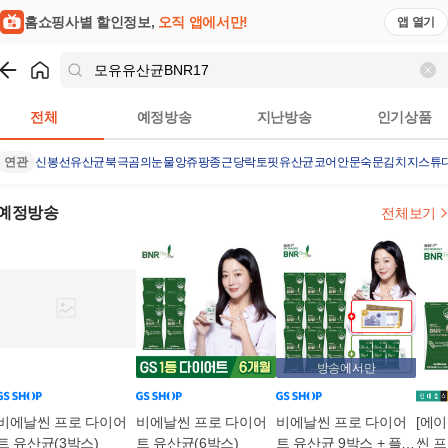
홈쇼핑사별 할인정보,
오직 앱에서만!
앱 열기
쇼핑
모유유산균BNR17
검색결과
전체
예정방송
지난방송
인기상품
연관
신봉선유산균
북극곰의눈물
앙쥬팡
종근당락토핏유산균코어
안문숙문김치
지스튜
예정방송
전체보기
방송에서만
비에날씬 프로 다이어
비에날씬 프로 다이어
비에날씬 프로 다이어
[에
트 유산균(3박스)
트 유산균(6박스)
트 유산균 9박스 + 플러
씬 프