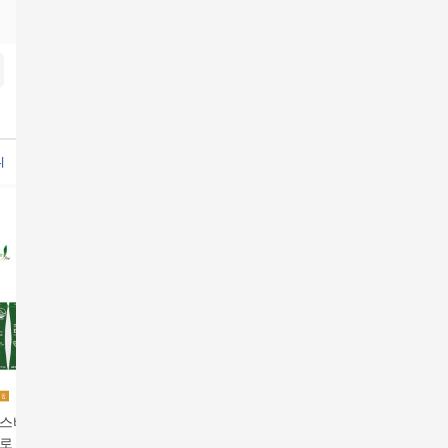
디오나시탑4종
홍여진매직짤순이스테인레스
루나코어스롱코트
셈플리체썸머데님팬츠
라
방송에서만
이스바이옴] 비에날
[에이스바이옴] 비에날
[현대단독] 패밀리세트
비에날씬 
로 3박스 (BNR17
씬 프로 6박스 (BNR17
비에날씬 프로 12박스
산균 3박스