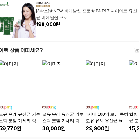
[3박스]★NEW 비에날씬 프로★ BNR17 다이어트 유산
균 비에날씬 프로
198,000
원
이런 상품 어떠세요?
모유 유래 유산균 가루
모유 유래 유산균 가루
4세대 100억 보장 특허
헬씨
스틱 분말 가세리 락토
스틱 분말 가세리 락토
모유 유래 유산균 bnr
균 
바실러스 가성비 프로
바실러스 가성비 프로
비엔나 비엔알 17 덴마
60g,
59,770
원
38,000
원
29,900
원
15,
바이오틱스 식약처 HA
바이오틱스 식약처 HA
크 유산균 비에 날씬 10