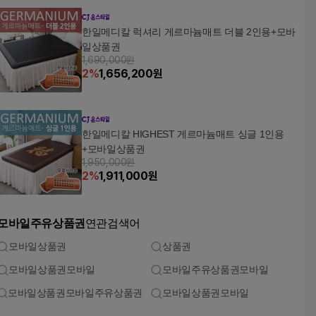
한일메디칼 럭셔리 게르마늄매트 더블 2인용+모바
일상품권
1,690,000원
2
%
1,656,200
원
한일메디칼 HIGHEST 게르마늄매트 싱글 1인용
+모바일상품권
1,950,000원
2
%
1,911,000
원
모바일주유상품권
연관검색어
모바일상품권
상품권
모바일상품권모바일
모바일주유상품권모바일
모바일상품권모바일주유상품권
모바일상품권모바일