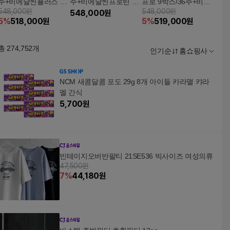
주+비에날씬플러스 6
주+비에날씬프로틴 14
프로 9박스/36주+비에
548,000원
548,000원
박스(60포)+모바일상
포+보틀+플러스 10포
548,000
원
날씬슬림+3박스(30포)
5
%
518,000
원
5
%
519,000
원
품권 5만원
+모바일상품권 5만원
+모바일상품권 5만원
권
총
274,752
개
인기순
홈쇼핑사
NCM 새콤달콤 포도 29g 8개 아이들 카라맬 캬라
멜 간식
5,700
원
빈테이지오버반팔티 21SE536 빅사이즈 여성의류
47,500원
7
%
44,180
원