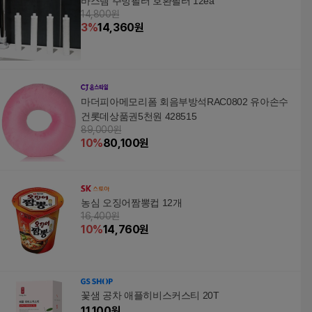
바스템 주방필터 호환필터 12ea
14,800원
3
%
14,360
원
마더피아메모리폼 회음부방석RAC0802 유아손수
건롯데상품권5천원 428515
89,000원
10
%
80,100
원
농심 오징어짬뽕컵 12개
16,400원
10
%
14,760
원
꽃샘 공차 애플히비스커스티 20T
11,100
원