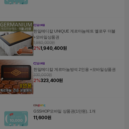
한일메디칼 UNIQUE 게르마늄매트 옐로우 더블
+모바일상품권
1,980,000원
2
%
1,940,400
원
한일메디칼 게르마늄방석 2인용 +모바일상품권
330,000원
2
%
323,400
원
GSSHOP모바일 상품권(1만원), 1개
11,600
원