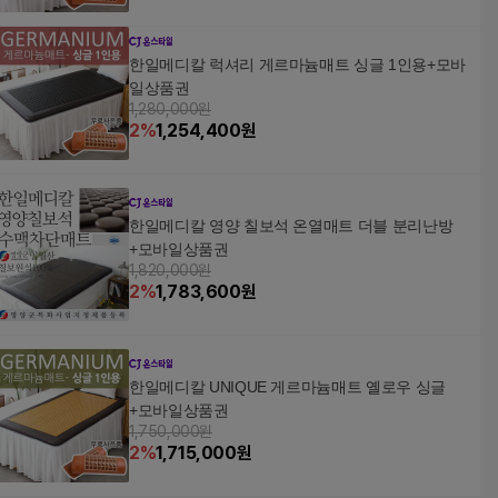
한일메디칼 럭셔리 게르마늄매트 싱글 1인용+모바
일상품권
1,280,000원
2
%
1,254,400
원
한일메디칼 영양 칠보석 온열매트 더블 분리난방
+모바일상품권
1,820,000원
2
%
1,783,600
원
한일메디칼 UNIQUE 게르마늄매트 옐로우 싱글
+모바일상품권
1,750,000원
2
%
1,715,000
원