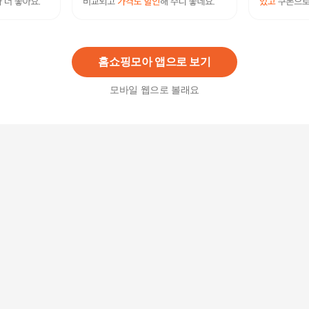
셀러허브 패션 [룽스_66]용돈 봉투 핑크 명절 상품
권 세뱃돈 돈봉투 (50605125)
14,750
원
홈쇼핑모아 앱으로 보기
모바일 웹으로 볼래요
셀러허브 패션 [룽스_66]금박 패드편선지 용돈 상
품권 봉투 세트) (2p (50474845)
8,910
원
셀러허브 패션 [룽스_66]용돈봉투 부모님 생신 상
품권 봉투 선물 (50605457)
12,810
원
셀러허브 패션 [룽스_66]형 봉투 화이트 명절 상품