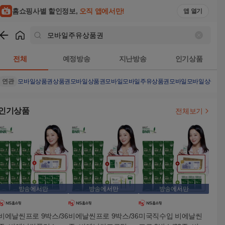
홈쇼핑사별 할인정보,
오직 앱에서만!
앱 열기
쇼핑
모바일주유상품권
검색결과
전체
예정방송
지난방송
인기상품
연관
모바일상품권
상품권
모바일상품권모바일
모바일주유상품권모바일
모바일상품권
인기상품
전체보기
방송에서만
방송에서만
방송에서만
비에날씬프로 9박스/36
비에날씬프로 9박스/36
미국직수입 비에날씬