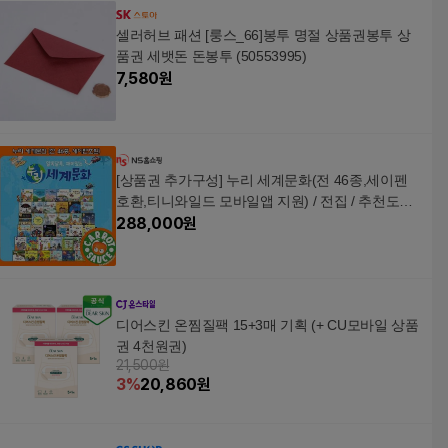
셀러허브 패션 [룽스_66]봉투 명절 상품권봉투 상
품권 세뱃돈 돈봉투 (50553995)
7,580
원
[상품권 추가구성] 누리 세계문화(전 46종,세이펜
호환,티니와일드 모바일앱 지원) / 전집 / 추천도서
/ 권장도서
288,000
원
디어스킨 온찜질팩 15+3매 기획 (+ CU모바일 상품
권 4천원권)
21,500원
3
%
20,860
원