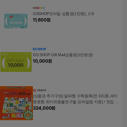
GSSHOP모바일 상품권(1만원), 1개
11,600
원
GS SHOP Gift Mail상품권(1만원권)
10,000
원
[상품권 추가구성] 알파짱 수학동화(전 101종,세이
펜호환,위키와동물친구들 모바일앱 지원) / 전집 /
추천도서 / 권장도서
324,000
원