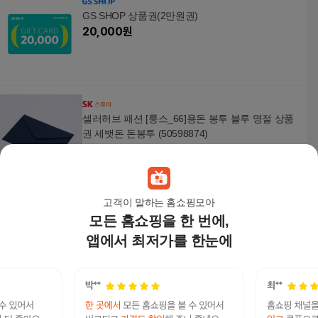
GS SHOP 상품권(2만원권)
20,000
원
셀러허브 패션 [룽스_66]용돈 봉투 블루 명절 상품
권 세뱃돈 돈봉투 (50598874)
7,380
원
고객이 말하는 홈쇼핑모아
모든 홈쇼핑을 한 번에,
셀러허브 패션 [룽스_66]돈봉투 브라운 명절 상품
권 세뱃돈 돈봉투 (50605096)
앱에서 최저가를 한눈에
17,000
원