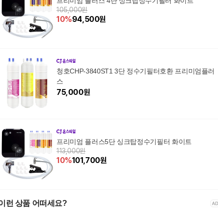
프리미엄 플러스 4단 싱크탑정수기필터 화이트
105,000원
10
%
94,500
원
청호CHP-3840ST1 3단 정수기필터호환 프리미엄플러
스
75,000
원
프리미엄 플러스5단 싱크탑정수기필터 화이트
113,000원
10
%
101,700
원
이런 상품 어떠세요?