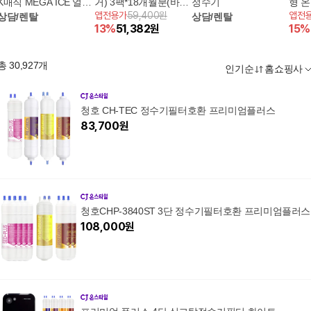
K매직 MEGA ICE 얼음
거) 3팩*18개월분(바디
정수기
형 온
앱전용가
59,400원
앱전
정수기
상담/렌탈
필터9개+헤드필터9개)
상담/렌탈
+라
13
%
51,382
원
15
%
필터
(사은
총
30,927
개
인기순
홈쇼핑사
청호 CH-TEC 정수기필터호환 프리미엄플러스
83,700
원
청호CHP-3840ST 3단 정수기필터호환 프리미엄플러스
108,000
원