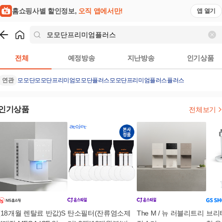
홈쇼핑사별 할인정보,
오직 앱에서만!
앱 열기
쇼핑
모모단프리미엄플러스
검색결과
전체
예정방송
지난방송
인기상품
연관
모모단
모모단프리미엄
모모단플러스
모모단프리미엄플러스플러스
인기상품
전체보기
(18개월 렌탈료 반값)S
탄소필터(잔류염소제
The M / 뉴 러블리트리
브리