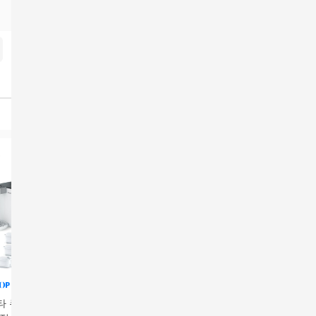
타 큐브 온도맞춤
[에센큐]씽크수전에 바
매직퓨어 정수기 싱크
[상품권 최