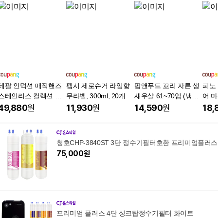
테팔 인덕션 매직핸즈
펩시 제로슈거 라임향
팜앤푸드 꼬리 자른 생
피노
스테인리스 컬렉션 트
무라벨, 300ml, 20개
새우살 61~70입 (냉
어 마
라이미 프라이팬세트 3
동), 900g, 1개
49,880
원
11,930
원
14,590
원
18,
개, 스테인리스스틸, 프
라이팬 22cm + 프라이
팬 26cm + 매직핸즈 분
청호CHP-3840ST 3단 정수기필터호환 프리미엄플러스
리형 손잡이, 1세트
75,000
원
프리미엄 플러스 4단 싱크탑정수기필터 화이트