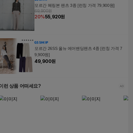
모르간 헤링본 팬츠 3종 [런칭 가격 79,900원]
69,900원
20
%
55,920
원
모르간 26SS 올뉴 에어밴딩팬츠 4종 [런칭 가격 7
9,900원]
49,900
원
이런 상품 어떠세요?