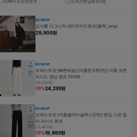
라삐아프린넨팬츠
모르간밴딩팬츠3종
김서룡 시그니처 세미와이드팬츠(블랙_long)
29,900
원
포레스트핏 [빠른배송] (여름찐코튼2탄) 여름 코튼
와이드 밴딩 팬츠 P2438
28,500원
15
%
24,230
원
포레스트핏 (여름올데이슬랙스12탄) 밴딩 스판 일
자 와이드 팬츠
23,400원
15
%
19,890
원