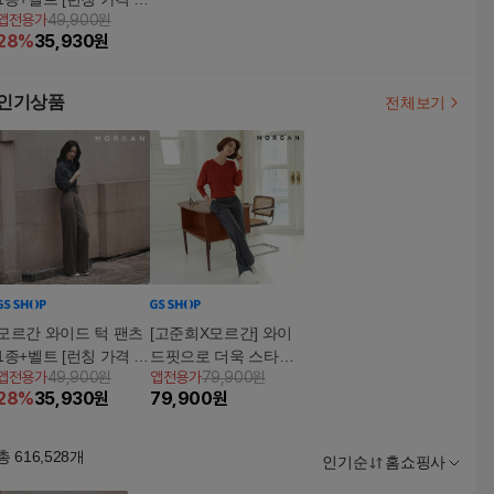
앱전용가
49,900원
9,900원]
28
%
35,930
원
인기상품
전체보기
모르간 와이드 턱 팬츠
[고준희X모르간] 와이
1종+벨트 [런칭 가격 7
드핏으로 더욱 스타일
앱전용가
49,900원
앱전용가
79,900원
9,900원]
리쉬한 턱 팬츠 2종 [22
28
%
35,930
원
79,900
원
FW 최신상] MORGAN
와이드 턱 팬츠 2종
총
616,528
개
인기순
홈쇼핑사