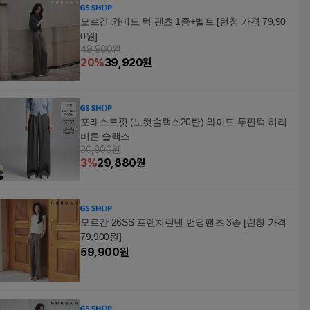
모르간 와이드 턱 팬츠 1종+벨트 [런칭 가격 79,90
0원]
49,900원
20
%
39,920
원
포레스트핏 (노컷슬랙스20탄) 와이드 투핀턱 허리
버튼 슬랙스
30,800원
3
%
29,880
원
모르간 26SS 프렌치린넨 밴딩팬츠 3종 [런칭 가격
79,900원]
59,900
원