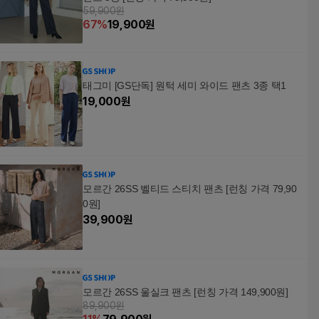
59,900원
67
%
19,900
원
태그미 [GS단독] 원턱 세미 와이드 팬츠 3종 택1
19,000
원
모르간 26SS 벨티드 스티치 팬츠 [런칭 가격 79,90
0원]
39,900
원
모르간 26SS 울실크 팬츠 [런칭 가격 149,900원]
89,900원