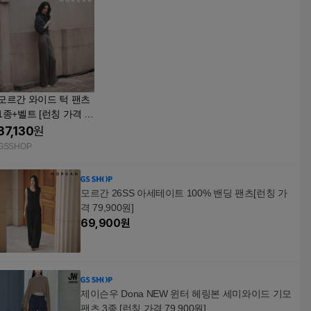
모르간 와이드 턱 팬츠
1종+벨트 [런칭 가격 7
9,900원] TV상품
37,130
원
GSSHOP
모르간 26SS 아세테이트 100% 밴딩 팬츠[런칭 가
격 79,900원]
69,900
원
제이슨우 Dona NEW 윈터 헤링본 세미와이드 기모
팬츠 3종 [런칭 가격 79,900원]