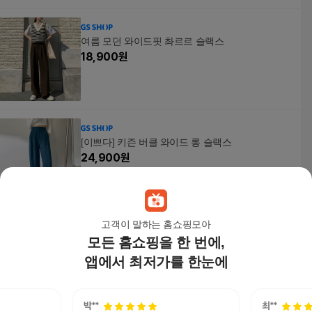
여름 모던 와이드핏 촤르르 슬랙스
18,900
원
[이쁘다] 키즌 버클 와이드 롱 슬랙스
24,900
원
고객이 말하는 홈쇼핑모아
모든 홈쇼핑을 한 번에,
실키 여성 여름 롱팬츠 와이드 팬츠 여자 밴딩 바지
와이드팬츠
앱에서 최저가를 한눈에
8,480원
19
%
6,840
원