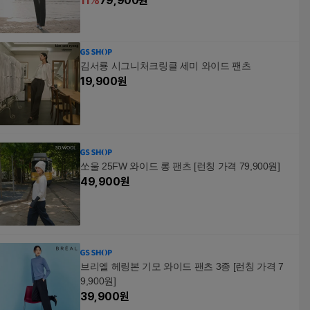
11
%
79,900
원
김서룡 시그니처크링클 세미 와이드 팬츠
19,900
원
쏘울 25FW 와이드 롱 팬츠 [런칭 가격 79,900원]
49,900
원
브리엘 헤링본 기모 와이드 팬츠 3종 [런칭 가격 7
9,900원]
39,900
원