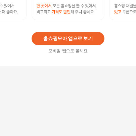
1005프루티 와이드통팬츠 와이드바지 와이드팬츠
밴딩바지
10,900
원
홈쇼핑모아 앱으로 보기
모바일 웹으로 볼래요
유니크 스타일리쉬 여성 데일리 와이드 팬츠 여름
와이드팬츠
18,560
원
와이드슬랙스 여성 와이드팬츠 슬랙스 빅사이즈
16,900원
10
%
15,210
원