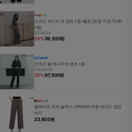
모르간 와이드 턱 팬츠 1종+벨트 [런칭 가격 79 90
0원]
49,900원
20
%
39,920
원
모르간 울 캐시미어 팬츠 1종
139,900원
30
%
97,930
원
엘케이트 여자 슬랙스 LPAP053 편한 와이드 정장
바지
23,800
원