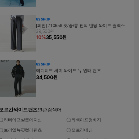
[피핀] 710658 숏/중/롱 핀턱 밴딩 와이드 슬랙스
39,500원
10
%
35,550
원
에디티드 세미 와이드 뉴 윈터 팬츠
34,500
원
모르간와이드팬츠
연관검색어
라삐아프샬롯에디션
라삐아프청바지
브리엘뉴핏컬러팬츠
모르간데님