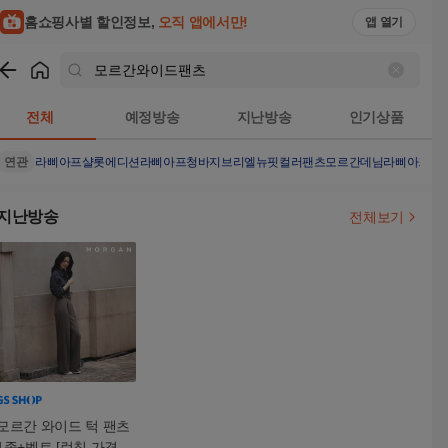
홈쇼핑사별 할인정보,
오직 앱에서만!
앱 열기
쇼핑
모르간와이드팬츠
검색결과
전체
예정방송
지난방송
인기상품
연관
라삐아프샬롯에디션
라삐아프청바지
브리엘뉴핏컬러팬츠
모르간데님
라삐아프린
지난방송
전체보기
모르간 와이드 턱 팬츠
1종+벨트 [런칭 가격 7