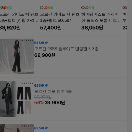
모르간 와이드 턱 팬츠
모르간 와이드 턱 팬츠
하이웨이스트 캐시미
여성
1종+벨트 [런칭 가격 7
1종+벨트 506597
어 슬랙스 도톰 니트 와
투피
9,900원]
이드 팬츠 여성 가을 겨
장 자
39,920
원
57,400
원
38,050
원
33,
울 QOYO
얼 모
츠 Y
모르간 26SS 플루이드 밴딩팬츠 3종
69,900
원
모르간 기모 팬츠 4종
89,900원
56
%
39,900
원