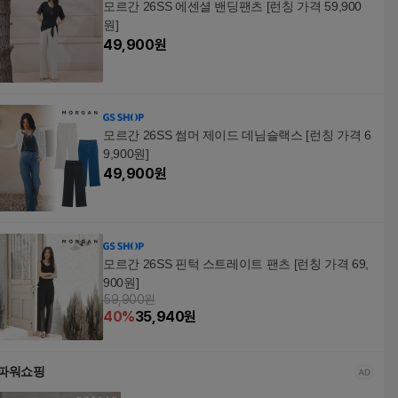
모르간 26SS 에센셜 밴딩팬츠 [런칭 가격 59,900
원]
49,900
원
모르간 26SS 썸머 제이드 데님슬랙스 [런칭 가격 6
9,900원]
49,900
원
모르간 26SS 핀턱 스트레이트 팬츠 [런칭 가격 69,
900원]
59,900원
40
%
35,940
원
파워쇼핑