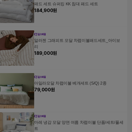
패드 세트 슈퍼킹 KK 침대 패드 세트
184,900
원
알러젠 그래피트 모달 차렵이불패드세트_아이보
리
189,000
원
아일라모달 차렵이불 베개세트 (S/Q) 2종
79,000
원
마레 냉감 모달 양면 여름 차렵이불 단품/세트/풀세
트