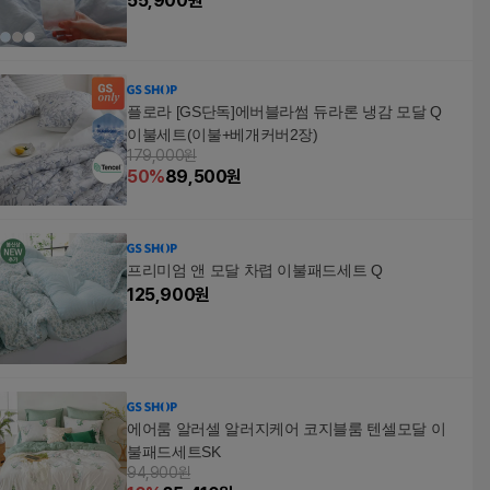
55,900
원
플로라 [GS단독]에버블라썸 듀라론 냉감 모달 Q
이불세트(이불+베개커버2장)
179,000원
50
%
89,500
원
프리미엄 앤 모달 차렵 이불패드세트 Q
125,900
원
에어룸 알러셀 알러지케어 코지블룸 텐셀모달 이
불패드세트SK
94,900원