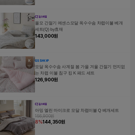
올모 간절기 에센스모달 옥수수솜 차렵이불 베개
세트(Q) by효재
143,000
원
모달 옥수수솜 사계절 봄 가을 겨울 간절기 먼지없
는 차렵 이불 침구 킹 K 패드 세트
126,900
원
아밍 엘린 마이크로 모달 차렵이불 Q 베개세트
156,900원
8
%
144,350
원