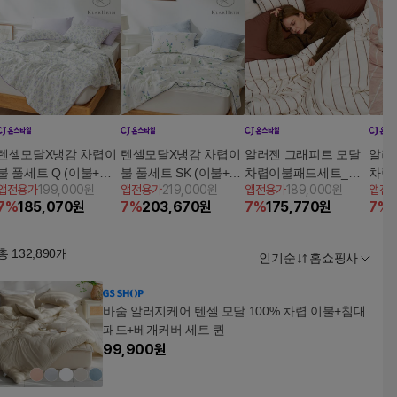
텐셀모달X냉감 차렵이
텐셀모달X냉감 차렵이
알러젠 그래피트 모달
알러
불 풀세트 Q (이불+패
불 풀세트 SK (이불+패
차렵이불패드세트_아
차렵
앱전용가
199,000원
앱전용가
219,000원
앱전용가
189,000원
앱전
드+베개커버2)
드+베개커버2)
이보리
크
7
%
185,070
원
7
%
203,670
원
7
%
175,770
원
7
%
총
132,890
개
인기순
홈쇼핑사
바숨 알러지케어 텐셀 모달 100% 차렵 이불+침대
패드+베개커버 세트 퀸
99,900
원