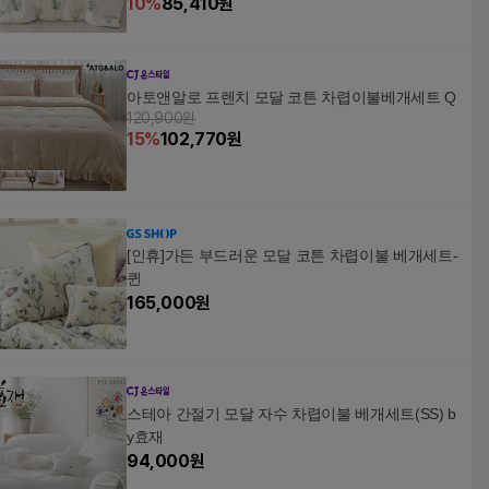
10
%
85,410
원
아토앤알로 프렌치 모달 코튼 차렵이불베개세트 Q
120,900원
15
%
102,770
원
[인휴]가든 부드러운 모달 코튼 차렵이불 베개세트-
퀸
165,000
원
스테아 간절기 모달 자수 차렵이불 베개세트(SS) b
y효재
94,000
원