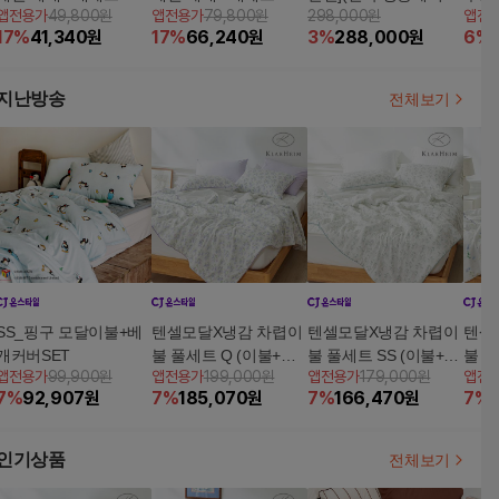
앱전용가
49,800원
앱전용가
79,800원
298,000원
앱전
가누다 블루라벨 피아
패키
17
%
41,340
원
17
%
66,240
원
3
%
288,000
원
6
%
노 베개 2개 세트 (+머
스+
리냅 1개)
+호
리스
지난방송
전체보기
블)
SS_핑구 모달이불+베
텐셀모달X냉감 차렵이
텐셀모달X냉감 차렵이
텐셀
개커버SET
불 풀세트 Q (이불+패
불 풀세트 SS (이불+패
불 풀
앱전용가
99,900원
앱전용가
199,000원
앱전용가
179,000원
앱전
드+베개커버2)
드+베개커버1)
드+
7
%
92,907
원
7
%
185,070
원
7
%
166,470
원
7
%
인기상품
전체보기