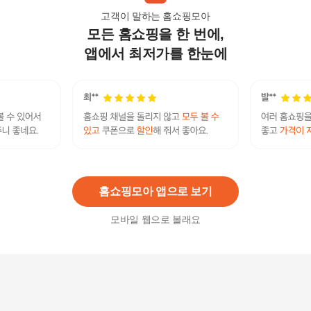
고객이 말하는 홈쇼핑모아
모든 홈쇼핑을 한 번에,
아트박스/샤이닝홈 아밍 엘린 마이크로 모달 차렵
이불 Q 베개세트
앱에서 최저가를 한눈에
146,900원
2
%
143,970
원
마인 데일리베어 모달 차렵이불 S 풀세트
162,900원
8
%
149,870
원
홈쇼핑모아 앱으로 보기
모바일 웹으로 볼래요
아밍 엘린 마이크로 모달 차렵이불 세트 모음
88,900원
8
%
81,790
원