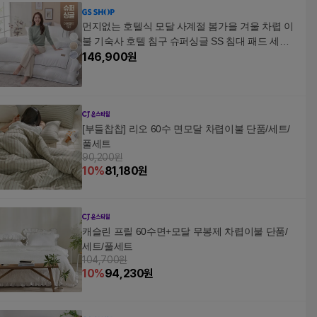
먼지없는 호텔식 모달 사계절 봄가을 겨울 차렵 이
불 기숙사 호텔 침구 슈퍼싱글 SS 침대 패드 세트
풀세트
146,900
원
[부들찹찹] 리오 60수 면모달 차렵이불 단품/세트/
풀세트
90,200원
10
%
81,180
원
캐슬린 프릴 60수면+모달 무봉제 차렵이불 단품/
세트/풀세트
104,700원
10
%
94,230
원