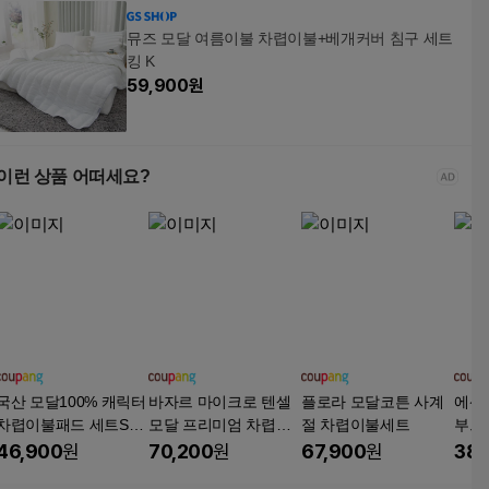
뮤즈 모달 여름이불 차렵이불+베개커버 침구 세트
킹 K
59,900
원
이런 상품 어떠세요?
국산 모달100% 캐릭터
바자르 마이크로 텐셀
플로라 모달코튼 사계
에센
차렵이불패드 세트SS
모달 프리미엄 차렵이
절 차렵이불세트
부드
단품가능
불 + 베개커버 세트
46,900
원
70,200
원
67,900
원
38,