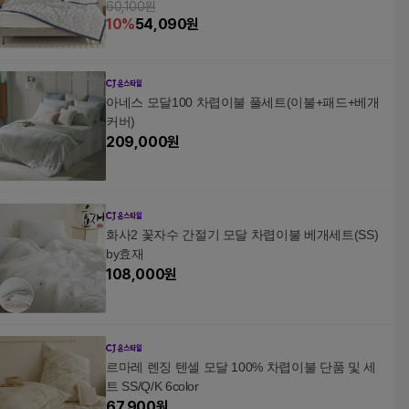
60,100원
10
%
54,090
원
아네스 모달100 차렵이불 풀세트(이불+패드+베개
커버)
209,000
원
화사2 꽃자수 간절기 모달 차렵이불 베개세트(SS)
by효재
108,000
원
르마레 렌징 텐셀 모달 100% 차렵이불 단품 및 세
트 SS/Q/K 6color
67,900
원