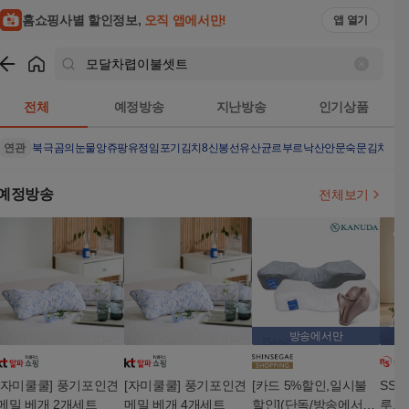
홈쇼핑사별 할인정보,
오직 앱에서만!
앱 열기
쇼핑
모달차렵이불셋트
검색결과
전체
예정방송
지난방송
인기상품
연관
북극곰의눈물
앙쥬팡
유정임포기김치8
신봉선유산균
르부르낙산
안문숙문김치
지스
예정방송
전체보기
방송에서만
[자미쿨쿨] 풍기포인견
[자미쿨쿨] 풍기포인견
[카드 5%할인,일시불
SS
메밀 베개 2개세트
메밀 베개 4개세트
할인](단독/방송에서만)
루즈