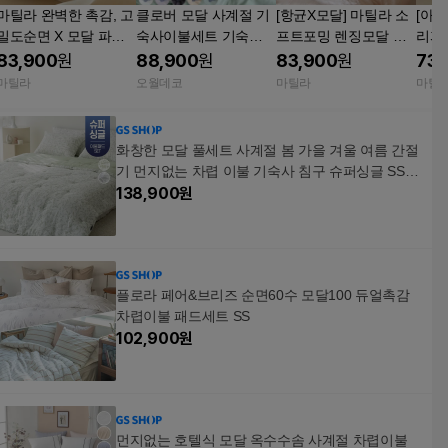
마틸라 완벽한 촉감, 고
클로버 모달 사계절 기
[항균X모달] 마틸라 소
[아사
밀도순면 X 모달 파우
숙사이불세트 기숙사
프트포밍 렌징모달 항
리피
더크림 양면 차렵 이불
침구 화이트 슈퍼싱글
균소취 양면 옥수수솜
렵이
83,900
원
88,900
원
83,900
원
73,
베개세트 SS
이불
차렵 이불 베개세트 SS
마틸라
오월데코
마틸라
마틸
화창한 모달 풀세트 사계절 봄 가을 겨울 여름 간절
기 먼지없는 차렵 이불 기숙사 침구 슈퍼싱글 SS
침대 패드 세트
138,900
원
플로라 페어&브리즈 순면60수 모달100 듀얼촉감
차렵이불 패드세트 SS
102,900
원
먼지없는 호텔식 모달 옥수수솜 사계절 차렵이불