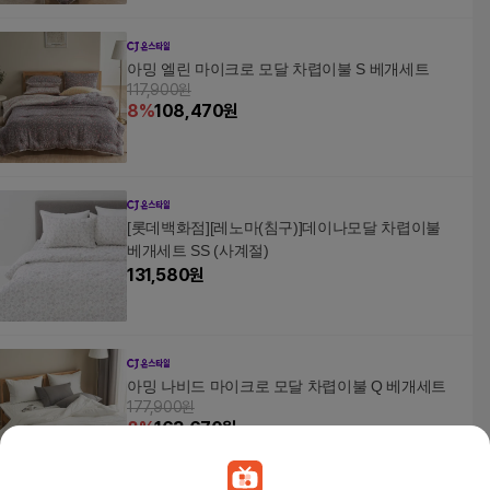
아밍 엘린 마이크로 모달 차렵이불 S 베개세트
117,900원
8
%
108,470
원
[롯데백화점][레노마(침구)]데이나모달 차렵이불
베개세트 SS (사계절)
131,580
원
아밍 나비드 마이크로 모달 차렵이불 Q 베개세트
177,900원
8
%
163,670
원