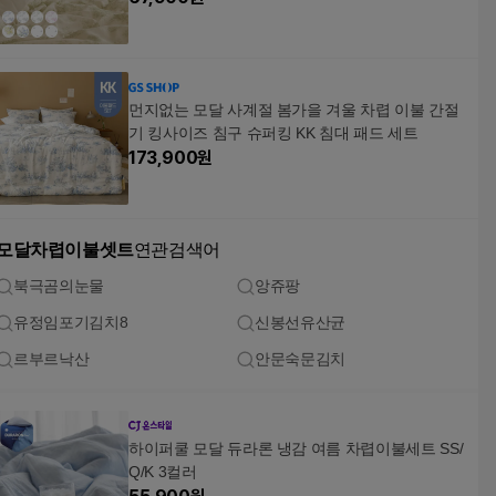
먼지없는 모달 사계절 봄가을 겨울 차렵 이불 간절
기 킹사이즈 침구 슈퍼킹 KK 침대 패드 세트
173,900
원
모달차렵이불셋트
연관검색어
북극곰의눈물
앙쥬팡
유정임포기김치8
신봉선유산균
르부르낙산
안문숙문김치
하이퍼쿨 모달 듀라론 냉감 여름 차렵이불세트 SS/
Q/K 3컬러