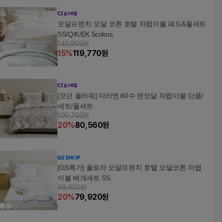
모달프렌치 모달 코튼 호텔 차렵이불 패드&풀세트
SS/Q/K/EK 5colors
140,900원
15
%
119,770
원
[모던 플라워] 마리엔 60수 면모달 차렵이불 단품/
세트/풀세트
100,700원
20
%
80,560
원
[GS특가] 플로라 모달프렌치 호텔 모달코튼 차렵
이불 베개세트 SS
99,900원
20
%
79,920
원