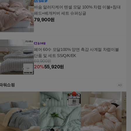
바숨 알러지케어 텐셀 모달 100% 차렵 이불+침대
패드+베개커버 세트 슈퍼싱글
79,900
원
페어 60수 모달100% 양면 촉감 사계절 차렵이불
단품 및 세트 SS/Q/K/EK
69,900원
20
%
55,920
원
파워쇼핑